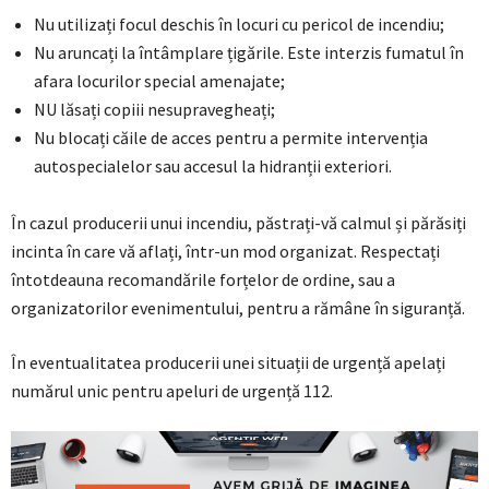
Nu utilizați focul deschis în locuri cu pericol de incendiu;
Nu aruncați la întâmplare țigările. Este interzis fumatul în
afara locurilor special amenajate;
NU lăsați copiii nesupravegheați;
Nu blocați căile de acces pentru a permite intervenția
autospecialelor sau accesul la hidranții exteriori.
În cazul producerii unui incendiu, păstrați-vă calmul și părăsiți
incinta în care vă aflați, într-un mod organizat. Respectați
întotdeauna recomandările forțelor de ordine, sau a
organizatorilor evenimentului, pentru a rămâne în siguranță.
În eventualitatea producerii unei situații de urgență apelați
numărul unic pentru apeluri de urgență 112.