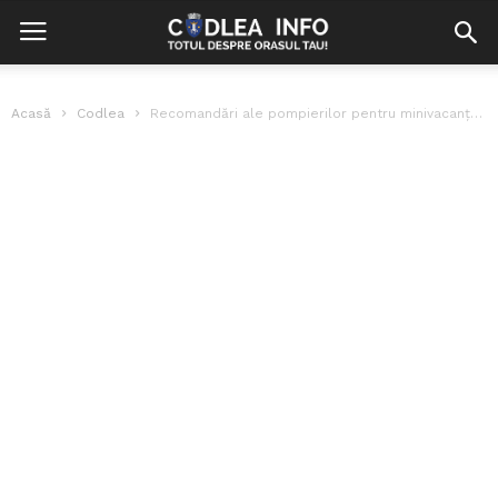
Acasă
Codlea
Recomandări ale pompierilor pentru minivacanță în siguranță