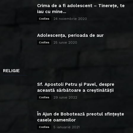
Crima de a fi adolescent – Tinerețe, te
iau cu mine...
24 noiembrie 2020
Codlea
Adolescența, perioada de aur
25 iunie 2020
Codlea
RELIGIE
Sf. Apostoli Petru și Pavel, despre
această sărbătoare a creștinătății
29 iunie 2022
Codlea
În Ajun de Bobotează preotul sfințește
casele oamenilor
5 ianuarie 2021
Codlea