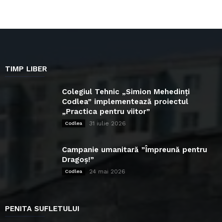
TIMP LIBER
Colegiul Tehnic „Simion Mehedinți
Codlea” implementează proiectul
„Practica pentru viitor”
31 iulie 2026
Codlea
Campanie umanitară ”Împreună pentru
Dragoș!”
24 mai 2026
Codlea
PENITA SUFLETULUI