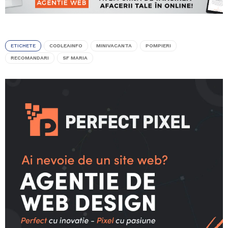
ETICHETE
CODLEAINFO
MINIVACANTA
POMPIERI
RECOMANDARI
SF MARIA