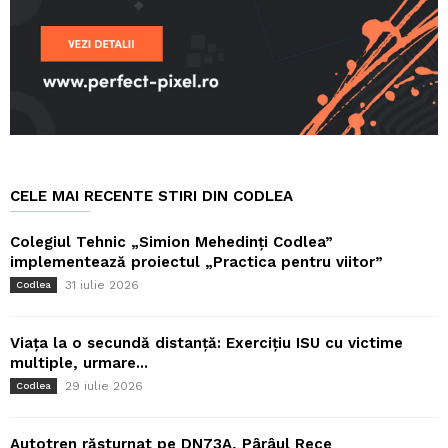
CELE MAI RECENTE STIRI DIN CODLEA
Colegiul Tehnic „Simion Mehedinți Codlea”
implementează proiectul „Practica pentru viitor”
31 iulie 2026
Codlea
Viața la o secundă distanță: Exercițiu ISU cu victime
multiple, urmare...
29 iulie 2026
Codlea
Autotren răsturnat pe DN73A, Pârâul Rece