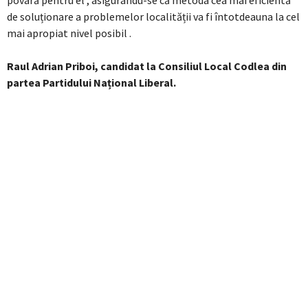
povară pentru el , asigurându-se că metoda cea mai eficientă
de soluționare a problemelor localității va fi întotdeauna la cel
mai apropiat nivel posibil .
Raul Adrian Priboi, candidat la Consiliul Local Codlea din
partea Partidului Național Liberal.