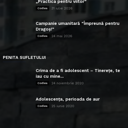
„Practica pentru viitor”
31 iulie 2026
Codlea
Campanie umanitară ”Împreună pentru
Dragoș!”
24 mai 2026
Codlea
PENITA SUFLETULUI
Crima de a fi adolescent – Tinerețe, te
iau cu mine...
24 noiembrie 2020
Codlea
Adolescența, perioada de aur
25 iunie 2020
Codlea