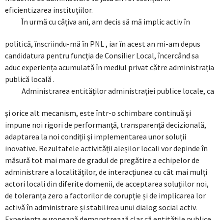
eficientizarea instituțiilor.
În urmă cu câțiva ani, am decis să mă implic activ în
politică, înscriindu-mă în PNL , iar în acest an mi-am depus
candidatura pentru funcția de Consilier Local, încercând sa
aduc experiența acumulată în mediul privat către administrația
publică locală .
Administrarea entităților administrației publice locale, ca
și orice alt mecanism, este într-o schimbare continuă și
impune noi rigori de performanță, transparență decizională,
adaptarea la noi condiții și implementarea unor soluții
inovative. Rezultatele activității aleșilor locali vor depinde în
măsură tot mai mare de gradul de pregătire a echipelor de
administrare a localităților, de interacțiunea cu cât mai mulți
actori locali din diferite domenii, de acceptarea soluțiilor noi,
de toleranța zero a factorilor de corupție și de implicarea lor
activă în administrare și stabilirea unui dialog social activ.
Experiența europeană demonstrează clar că entitățile publice