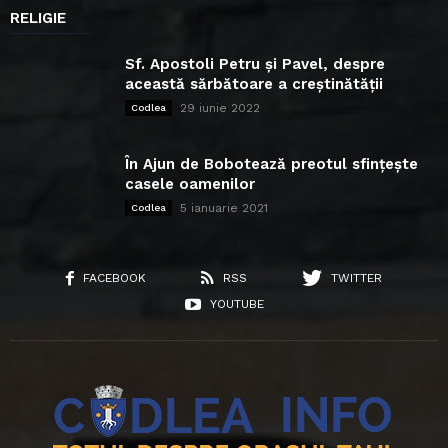
RELIGIE
Sf. Apostoli Petru și Pavel, despre
această sărbătoare a creștinătății
29 iunie 2022
Codlea
În Ajun de Bobotează preotul sfințește
casele oamenilor
5 ianuarie 2021
Codlea
FACEBOOK
RSS
TWITTER
YOUTUBE