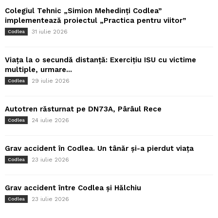
Colegiul Tehnic „Simion Mehedinți Codlea”
implementează proiectul „Practica pentru viitor”
31 iulie 2026
Codlea
Viața la o secundă distanță: Exercițiu ISU cu victime
multiple, urmare...
29 iulie 2026
Codlea
Autotren răsturnat pe DN73A, Pârâul Rece
24 iulie 2026
Codlea
Grav accident în Codlea. Un tânăr și-a pierdut viața
23 iulie 2026
Codlea
Grav accident între Codlea și Hălchiu
23 iulie 2026
Codlea