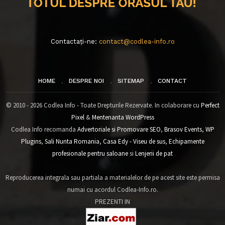
Contactați-ne:
contact@codlea-info.ro
HOME
DESPRE NOI
SITEMAP
CONTACT
© 2010 - 2026 Codlea Info - Toate Drepturile Rezervate. In colaborare cu
Perfect
Pixel
&
Mentenanta WordPress
Codlea Info recomanda
Advertoriale si Promovare SEO
,
Brasov Events
,
WP
Plugins
,
Sali Nunta Romania
,
Casa Edy - Viseu de sus
,
Echipamente
profesionale pentru saloane
si
Lenjerii de pat
Reproducerea integrala sau partiala a materialelor de pe acest site este permisa
numai cu acordul Codlea-Info.ro.
PREZENTI IN