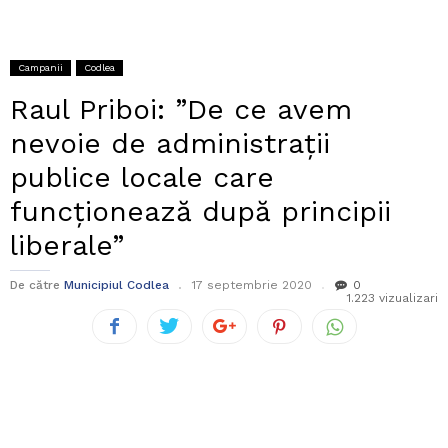
Campanii
Codlea
Raul Priboi: ”De ce avem
nevoie de administrații
publice locale care
funcționează după principii
liberale”
De către
Municipiul Codlea
17 septembrie 2020
0
1.223 vizualizari