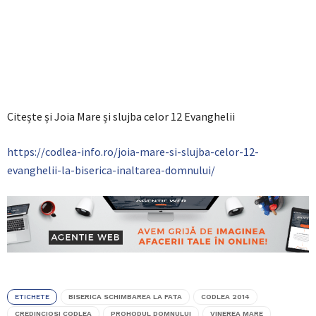
Citește și Joia Mare și slujba celor 12 Evanghelii
https://codlea-info.ro/joia-mare-si-slujba-celor-12-
evanghelii-la-biserica-inaltarea-domnului/
ETICHETE
BISERICA SCHIMBAREA LA FATA
CODLEA 2014
CREDINCIOSI CODLEA
PROHODUL DOMNULUI
VINEREA MARE