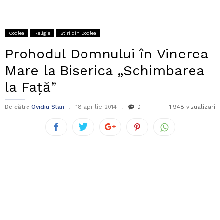
Codlea
Religie
Stiri din Codlea
Prohodul Domnului în Vinerea
Mare la Biserica „Schimbarea
la Față”
De către
Ovidiu Stan
18 aprilie 2014
0
1.948 vizualizari