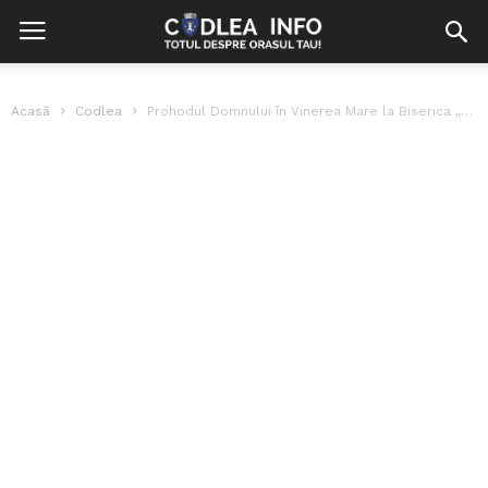
Acasă
Codlea
Prohodul Domnului în Vinerea Mare la Biserica „Schimbarea la Față”