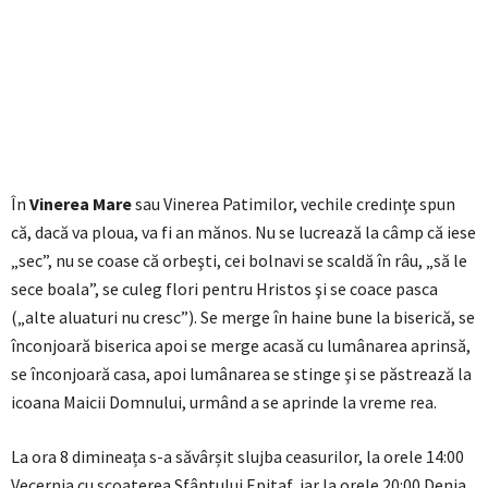
În
Vinerea Mare
sau Vinerea Patimilor, vechile credinţe spun
că, dacă va ploua, va fi an mănos. Nu se lucrează la câmp că iese
„sec”, nu se coase că orbeşti, cei bolnavi se scaldă în râu, „să le
sece boala”, se culeg flori pentru Hristos şi se coace pasca
(„alte aluaturi nu cresc”). Se merge în haine bune la biserică, se
înconjoară biserica apoi se merge acasă cu lumânarea aprinsă,
se înconjoară casa, apoi lumânarea se stinge şi se păstrează la
icoana Maicii Domnului, urmând a se aprinde la vreme rea.
La ora 8 dimineața s-a săvârșit slujba ceasurilor, la orele 14:00
Vecernia cu scoaterea Sfântului Epitaf, iar la orele 20:00 Denia,