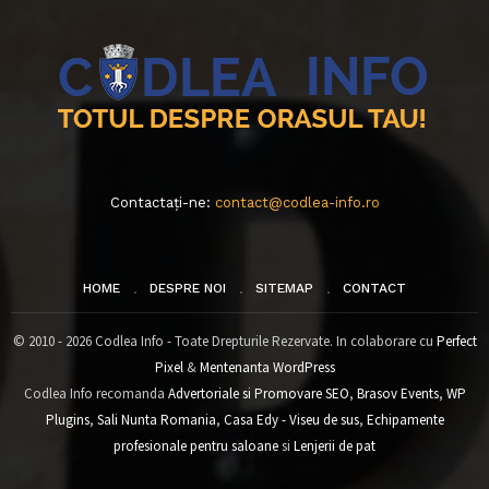
Contactați-ne:
contact@codlea-info.ro
HOME
DESPRE NOI
SITEMAP
CONTACT
© 2010 - 2026 Codlea Info - Toate Drepturile Rezervate. In colaborare cu
Perfect
Pixel
&
Mentenanta WordPress
Codlea Info recomanda
Advertoriale si Promovare SEO
,
Brasov Events
,
WP
Plugins
,
Sali Nunta Romania
,
Casa Edy - Viseu de sus
,
Echipamente
profesionale pentru saloane
si
Lenjerii de pat