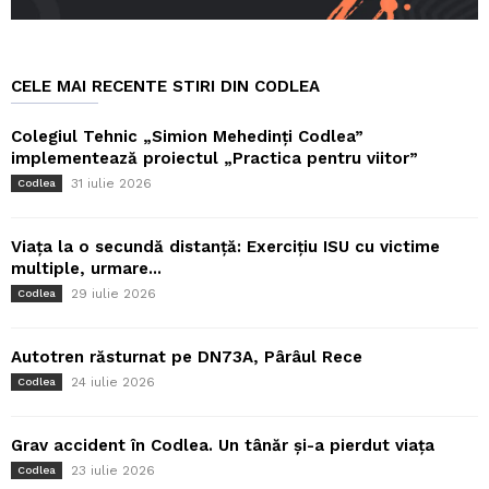
CELE MAI RECENTE STIRI DIN CODLEA
Colegiul Tehnic „Simion Mehedinți Codlea”
implementează proiectul „Practica pentru viitor”
31 iulie 2026
Codlea
Viața la o secundă distanță: Exercițiu ISU cu victime
multiple, urmare...
29 iulie 2026
Codlea
Autotren răsturnat pe DN73A, Pârâul Rece
24 iulie 2026
Codlea
Grav accident în Codlea. Un tânăr și-a pierdut viața
23 iulie 2026
Codlea