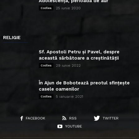
Adolescența, perioada de aur
25 iunie 2020
Codlea
RELIGIE
Sf. Apostoli Petru și Pavel, despre
această sărbătoare a creștinătății
29 iunie 2022
Codlea
În Ajun de Bobotează preotul sfințește
casele oamenilor
5 ianuarie 2021
Codlea
FACEBOOK
RSS
TWITTER
YOUTUBE