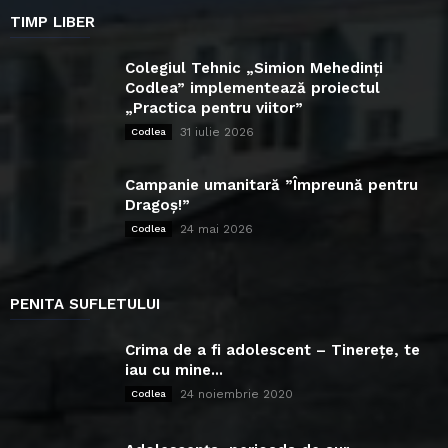
TIMP LIBER
Colegiul Tehnic „Simion Mehedinți
Codlea” implementează proiectul
„Practica pentru viitor”
31 iulie 2026
Codlea
Campanie umanitară ”Împreună pentru
Dragoș!”
24 mai 2026
Codlea
PENITA SUFLETULUI
Crima de a fi adolescent – Tinerețe, te
iau cu mine...
24 noiembrie 2020
Codlea