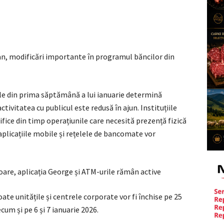
e an, modificări importante în programul băncilor din
gale din prima săptămână a lui ianuarie determină
ctivitatea cu publicul este redusă în ajun. Instituțiile
anifice din timp operațiunile care necesită prezență fizică
, aplicațiile mobile și rețelele de bancomate vor
toare, aplicația George și ATM-urile rămân active
e unitățile și centrele corporate vor fi închise pe 25
ecum și pe 6 și 7 ianuarie 2026.