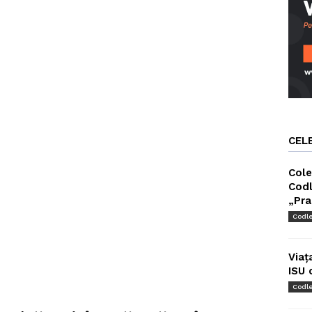
CEL
Cole
Codl
„Pra
Codl
Viaț
ISU 
Codl