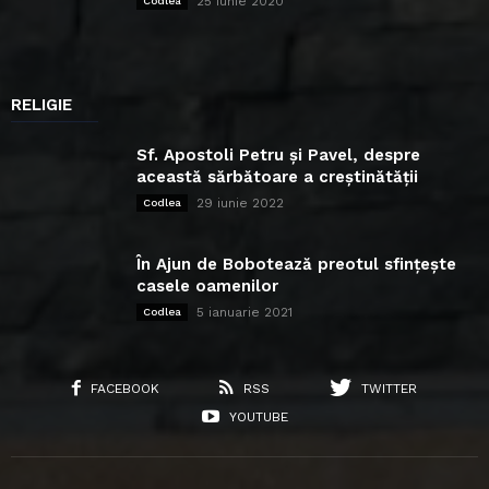
25 iunie 2020
Codlea
RELIGIE
Sf. Apostoli Petru și Pavel, despre
această sărbătoare a creștinătății
29 iunie 2022
Codlea
În Ajun de Bobotează preotul sfințește
casele oamenilor
5 ianuarie 2021
Codlea
FACEBOOK
RSS
TWITTER
YOUTUBE