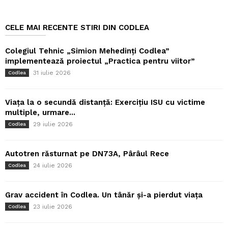
CELE MAI RECENTE STIRI DIN CODLEA
Colegiul Tehnic „Simion Mehedinți Codlea”
implementează proiectul „Practica pentru viitor”
31 iulie 2026
Codlea
Viața la o secundă distanță: Exercițiu ISU cu victime
multiple, urmare...
29 iulie 2026
Codlea
Autotren răsturnat pe DN73A, Pârâul Rece
24 iulie 2026
Codlea
Grav accident în Codlea. Un tânăr și-a pierdut viața
23 iulie 2026
Codlea