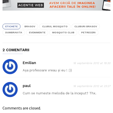
ETICHETE
BRASOV
CLUBUL MOSQUITO
CLUBURI BRASOV
DUMBRAVITA
EVENIMENTE
MOSQUITO CLUB
PETRECERI
2 COMENTARII
Emilian
16 septembrie 2012 at 19:30
Așa profesoare vreau și eu ! :))
paul
16 septembrie 2012 at 23:27
Cum se numeste melodia de la inceput? Thx.
Comments are closed.