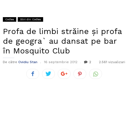
Codlea
Stiri din Codlea
Profa de limbi străine și profa
de geogra` au dansat pe bar
în Mosquito Club
De către
Ovidiu Stan
16 septembrie 2012
2
2.561 vizualizari