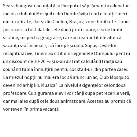
Seara hangover anunțată la începutul săptămânii a adunat în
incinta clubului Mosquito din Dumbrăvița foarte mulți tineri
din localitate, dar și din Codlea, Brașov, zone limitrofe. Tonul
petrecerii a fost dat de cele două profesoare, cea de limbi
străine, respectiv geografie, care au reamintit elevilor că
vacanța s-a încheiat și că începe școala. Supuși testelor
recapitulative, tinerii au citit din Legendele Olimpului pentru
un discount de 10-20 % și s-au distrat calculând fracții sau
spunând tabla înmulțirii pentru cocktail-uri din partea casei.
La miezul nopții nu mai era loc să arunci un ac, Club Mosquito
devenind arhiplin. Muzica? La nivelul exigențelor celor două
profesoare. Cu siguranța elevii vor tânji dupa petrecerile verii,
dar mai ales după cele doua animatoare. Acestea au promis că
vor reveni în prima vacanță.