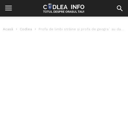
Acasă
Codlea
Profa de limbi străine și profa de geogra` au dansat pe bar...