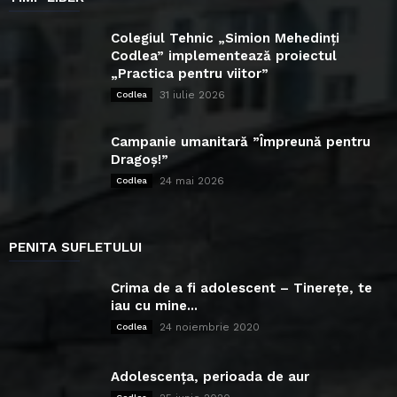
Colegiul Tehnic „Simion Mehedinți
Codlea” implementează proiectul
„Practica pentru viitor”
31 iulie 2026
Codlea
Campanie umanitară ”Împreună pentru
Dragoș!”
24 mai 2026
Codlea
PENITA SUFLETULUI
Crima de a fi adolescent – Tinerețe, te
iau cu mine...
24 noiembrie 2020
Codlea
Adolescența, perioada de aur