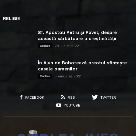
RELIGIE
Sf. Apostoli Petru și Pavel, despre
această sărbătoare a creștinătății
29 iunie 2022
Codlea
În Ajun de Bobotează preotul sfințește
casele oamenilor
5 ianuarie 2021
Codlea
FACEBOOK
RSS
TWITTER
YOUTUBE