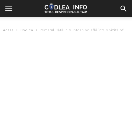
Acasă
Codlea
Primarul Cătălin Muntean se află într-o vizită oficială în Germania