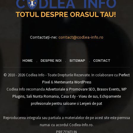
Contactați-ne:
contact@codlea-info.ro
HOME
DESPRE NOI
SITEMAP
CONTACT
© 2010 - 2026 Codlea Info - Toate Drepturile Rezervate. In colaborare cu
Perfect
Pixel
&
Mentenanta WordPress
Codlea Info recomanda
Advertoriale si Promovare SEO
,
Brasov Events
,
WP
Plugins
,
Sali Nunta Romania
,
Casa Edy - Viseu de sus
,
Echipamente
profesionale pentru saloane
si
Lenjerii de pat
Reproducerea integrala sau partiala a materialelor de pe acest site este permisa
numai cu acordul Codlea-Info.ro.
PREZENTI IN