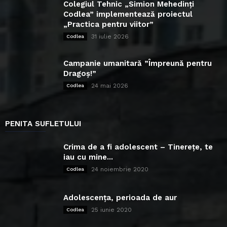
Colegiul Tehnic „Simion Mehedinți
Codlea” implementează proiectul
„Practica pentru viitor”
31 iulie 2026
Codlea
Campanie umanitară ”Împreună pentru
Dragoș!”
24 mai 2026
Codlea
PENITA SUFLETULUI
Crima de a fi adolescent – Tinerețe, te
iau cu mine...
24 noiembrie 2020
Codlea
Adolescența, perioada de aur
25 iunie 2020
Codlea