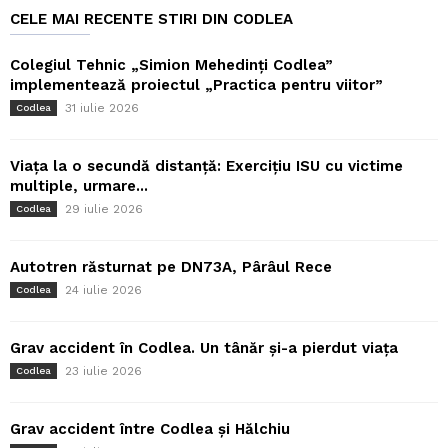
CELE MAI RECENTE STIRI DIN CODLEA
Colegiul Tehnic „Simion Mehedinți Codlea”
implementează proiectul „Practica pentru viitor”
31 iulie 2026
Codlea
Viața la o secundă distanță: Exercițiu ISU cu victime
multiple, urmare...
29 iulie 2026
Codlea
Autotren răsturnat pe DN73A, Pârâul Rece
24 iulie 2026
Codlea
Grav accident în Codlea. Un tânăr și-a pierdut viața
23 iulie 2026
Codlea
Grav accident între Codlea și Hălchiu