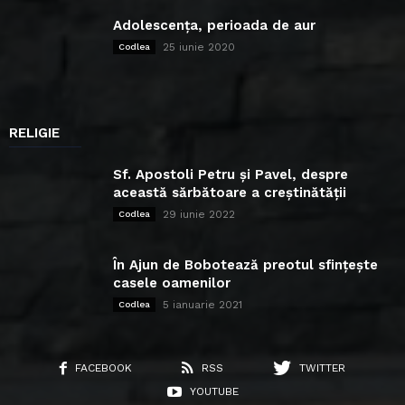
Adolescența, perioada de aur
25 iunie 2020
Codlea
RELIGIE
Sf. Apostoli Petru și Pavel, despre
această sărbătoare a creștinătății
29 iunie 2022
Codlea
În Ajun de Bobotează preotul sfințește
casele oamenilor
5 ianuarie 2021
Codlea
FACEBOOK
RSS
TWITTER
YOUTUBE