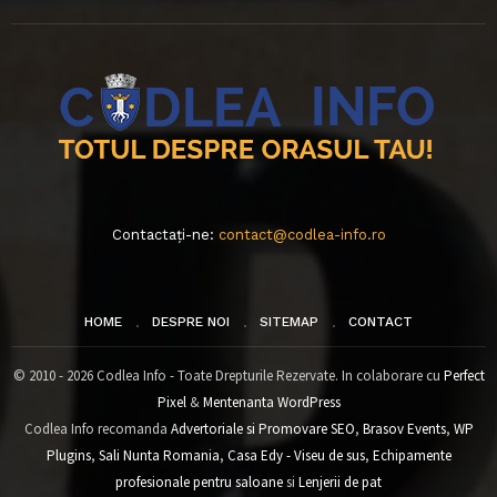
Contactați-ne:
contact@codlea-info.ro
HOME
DESPRE NOI
SITEMAP
CONTACT
© 2010 - 2026 Codlea Info - Toate Drepturile Rezervate. In colaborare cu
Perfect
Pixel
&
Mentenanta WordPress
Codlea Info recomanda
Advertoriale si Promovare SEO
,
Brasov Events
,
WP
Plugins
,
Sali Nunta Romania
,
Casa Edy - Viseu de sus
,
Echipamente
profesionale pentru saloane
si
Lenjerii de pat