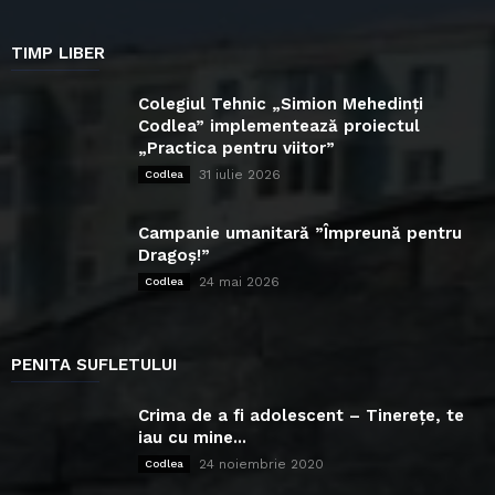
TIMP LIBER
Colegiul Tehnic „Simion Mehedinți
Codlea” implementează proiectul
„Practica pentru viitor”
31 iulie 2026
Codlea
Campanie umanitară ”Împreună pentru
Dragoș!”
24 mai 2026
Codlea
PENITA SUFLETULUI
Crima de a fi adolescent – Tinerețe, te
iau cu mine...
24 noiembrie 2020
Codlea