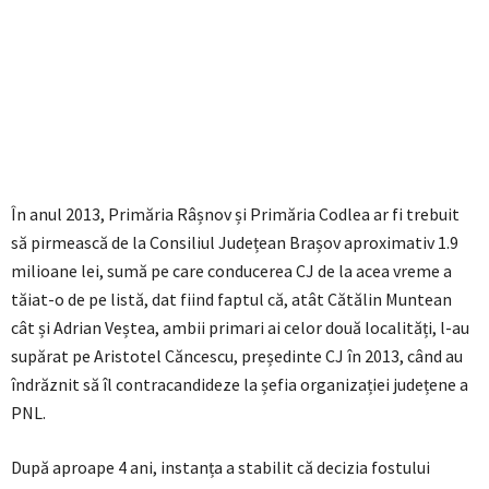
În anul 2013, Primăria Râșnov și Primăria Codlea ar fi trebuit
să pirmească de la Consiliul Județean Brașov aproximativ 1.9
milioane lei, sumă pe care conducerea CJ de la acea vreme a
tăiat-o de pe listă, dat fiind faptul că, atât Cătălin Muntean
cât și Adrian Veștea, ambii primari ai celor două localități, l-au
supărat pe Aristotel Căncescu, președinte CJ în 2013, când au
îndrăznit să îl contracandideze la șefia organizației județene a
PNL.
După aproape 4 ani, instanța a stabilit că decizia fostului