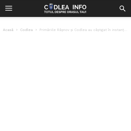
Acasă
Codlea
Primăriile Râșnov și Codlea au câștigat în instanță aproximativ 2 milioane lei