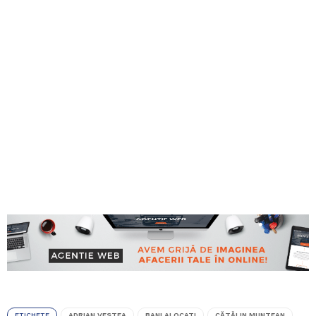
ETICHETE
ADRIAN VESTEA
BANI ALOCATI
CĂTĂLIN MUNTEAN