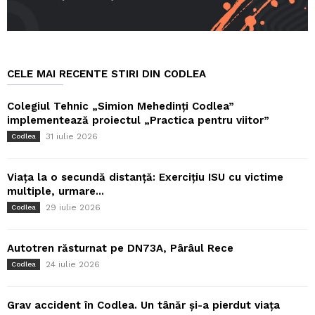
CELE MAI RECENTE STIRI DIN CODLEA
Colegiul Tehnic „Simion Mehedinți Codlea”
implementează proiectul „Practica pentru viitor”
31 iulie 2026
Codlea
Viața la o secundă distanță: Exercițiu ISU cu victime
multiple, urmare...
29 iulie 2026
Codlea
Autotren răsturnat pe DN73A, Pârâul Rece
24 iulie 2026
Codlea
Grav accident în Codlea. Un tânăr și-a pierdut viața