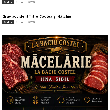
23 iulie 2026
Codlea
Grav accident între Codlea și Hălchiu
23 iulie 2026
Codlea