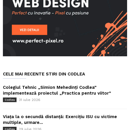
CELE MAI RECENTE STIRI DIN CODLEA
Colegiul Tehnic „Simion Mehedinți Codlea”
implementează proiectul „Practica pentru viitor”
31 iulie 2026
Codlea
Viața la o secundă distanță: Exercițiu ISU cu victime
multiple, urmare...
29 iulie 2026
Codlea