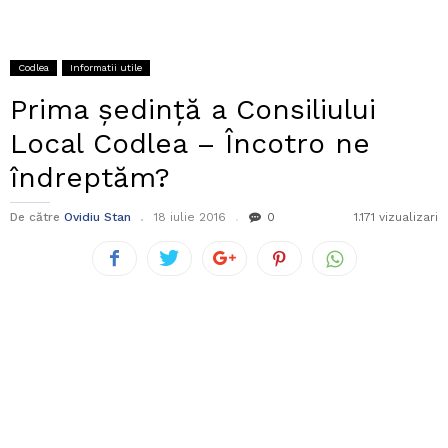
Codlea
Informatii utile
Prima ședință a Consiliului
Local Codlea – Încotro ne
îndreptăm?
De către
Ovidiu Stan
18 iulie 2016
0
1.171 vizualizari