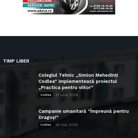
TIMP LIBER
Colegiul Tehnic „Simion Mehedinți
Codlea” implementează proiectul
„Practica pentru viitor”
31 iulie 2026
Codlea
Campanie umanitară ”Împreună pentru
Dragoș!”
24 mai 2026
Codlea