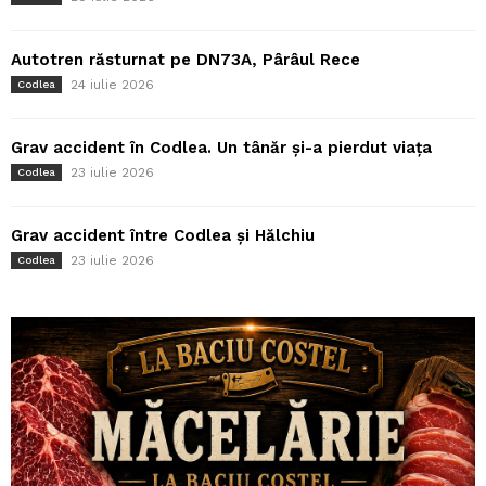
Autotren răsturnat pe DN73A, Pârâul Rece
24 iulie 2026
Codlea
Grav accident în Codlea. Un tânăr și-a pierdut viața
23 iulie 2026
Codlea
Grav accident între Codlea și Hălchiu
23 iulie 2026
Codlea