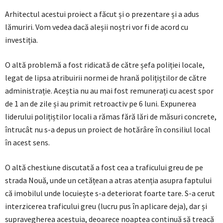
Arhitectul acestui proiect a făcut și o prezentare și a adus
lămuriri. Vom vedea dacă aleșii noștri vor fi de acord cu
investiția.
O altă problemă a fost ridicată de către șefa poliției locale,
legat de lipsa atribuirii normei de hrană polițiștilor de către
administrație. Aceștia nu au mai fost remunerați cu acest spor
de 1 an de zile și au primit retroactiv pe 6 luni. Expunerea
liderului polițiștilor locali a rămas fără lări de măsuri concrete,
întrucât nu s-a depus un proiect de hotărâre în consiliul local
în acest sens.
O altă chestiune discutată a fost cea a traficului greu de pe
strada Nouă, unde un cetățean a atras atenția asupra faptului
că imobilul unde locuiește s-a deteriorat foarte tare. S-a cerut
interzicerea traficului greu (lucru pus în aplicare deja), dar și
supravegherea acestuia, deoarece noaptea continuă să treacă