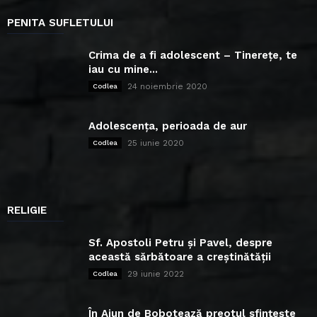
PENITA SUFLETULUI
Crima de a fi adolescent – Tinerețe, te
iau cu mine...
24 noiembrie 2020
Codlea
Adolescența, perioada de aur
25 iunie 2020
Codlea
RELIGIE
Sf. Apostoli Petru și Pavel, despre
această sărbătoare a creștinătății
29 iunie 2022
Codlea
În Ajun de Bobotează preotul sfințește