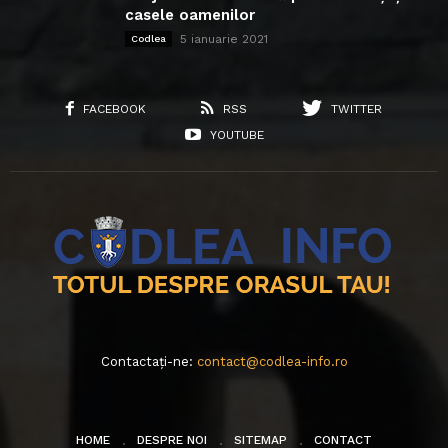
casele oamenilor
5 ianuarie 2021
Codlea
FACEBOOK
RSS
TWITTER
YOUTUBE
Contactați-ne:
contact@codlea-info.ro
HOME
DESPRE NOI
SITEMAP
CONTACT