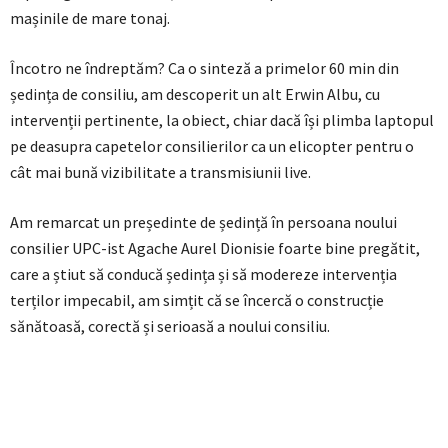
mașinile de mare tonaj.
Încotro ne îndreptăm? Ca o sinteză a primelor 60 min din
ședința de consiliu, am descoperit un alt Erwin Albu, cu
intervenții pertinente, la obiect, chiar dacă își plimba laptopul
pe deasupra capetelor consilierilor ca un elicopter pentru o
cât mai bună vizibilitate a transmisiunii live.
Am remarcat un președinte de ședință în persoana noului
consilier UPC-ist Agache Aurel Dionisie foarte bine pregătit,
care a știut să conducă ședința și să modereze intervenția
terților impecabil, am simțit că se încercă o construcție
sănătoasă, corectă și serioasă a noului consiliu.