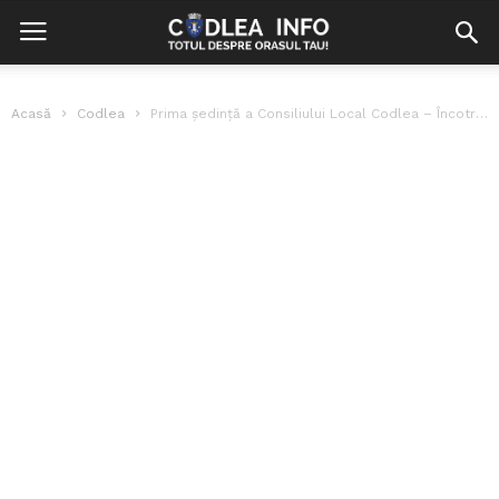
Acasă
Codlea
Prima ședință a Consiliului Local Codlea – Încotro ne îndreptăm?