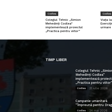
Codlea
Codlea
Viața l
Colegiul Tehnic „Simion
Exerciți
Mehedinți Codlea”
urmare 
implementează proiectul
„Practica pentru viitor”
TIMP LIBER
Colegiul Tehnic „Simio
Mehedinți Codlea”
implementează proiect
„Practica pentru viitor
31 iulie 2026
Codlea
Campanie umanitară
”Împreună pentru Drag
24 mai 2026
Codlea