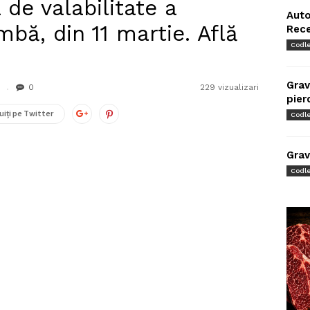
 de valabilitate a
Auto
mbă, din 11 martie. Află
Rec
Codl
Grav
0
229 vizualizari
pier
uiți pe Twitter
Codl
Grav
Codl