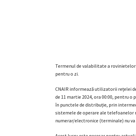
Termenul de valabilitate a rovinietelor 
pentru o zi.
CNAIR informează utilizatorii rețelei d
de 11 martie 2024, ora 00:00, pentru 
în punctele de distribuție, prin interm
sistemele de operare ale telefoanelor m
numerar/electronice (terminale) nu va f
Acest lucru este necesar pentru actuali