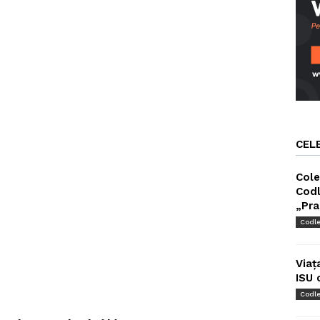
CEL
Cole
Codl
„Pra
Codl
Viaț
ISU 
Codl