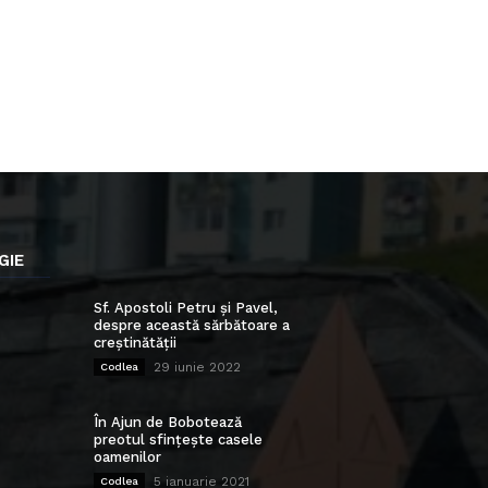
GIE
Sf. Apostoli Petru și Pavel,
despre această sărbătoare a
creștinătății
29 iunie 2022
Codlea
În Ajun de Bobotează
preotul sfințește casele
oamenilor
5 ianuarie 2021
Codlea