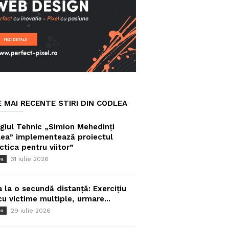
E MAI RECENTE STIRI DIN CODLEA
giul Tehnic „Simion Mehedinți
ea” implementează proiectul
ctica pentru viitor”
31 iulie 2026
ea
a la o secundă distanță: Exercițiu
cu victime multiple, urmare...
29 iulie 2026
ea