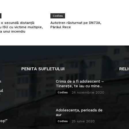
Codlea
a o secundă distanță:
Autotren răsturnat pe DN73A,
u ISU cu victime multiple,
Pârâul Rece
a unui incendiu
PENITA SUFLETULUI
RELI
n
Crima de a fi adolescent –
Tinerețe, te iau cu mine...
ul
24 noiembrie 2020
Codlea
”
Adolescența, perioada de
aur
oș!”
25 iunie 2020
Codlea