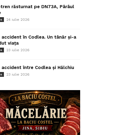
tren răsturnat pe DN73A, Pârâul
e
24 iulie 2026
ea
 accident în Codlea. Un tânăr și-a
dut viața
23 iulie 2026
ea
 accident între Codlea și Hălchiu
23 iulie 2026
ea