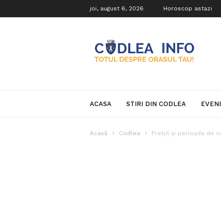
joi, august 6, 2026
Horoscop astazi
Codlea
Info
ACASA
STIRI DIN CODLEA
EVEN
Acasă
Codlea
Prețul și perioada de val