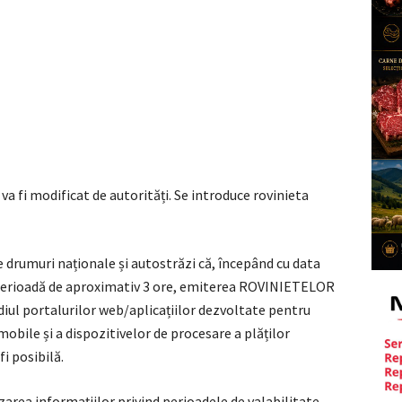
va fi modificat de autorități. Se introduce rovinieta
e drumuri naționale și autostrăzi că, începând cu data
o perioadă de aproximativ 3 ore, emiterea ROVINIETELOR
ediul portalurilor web/aplicațiilor dezvoltate pentru
obile și a dispozitivelor de procesare a plăților
i posibilă.
zarea informațiilor privind perioadele de valabilitate