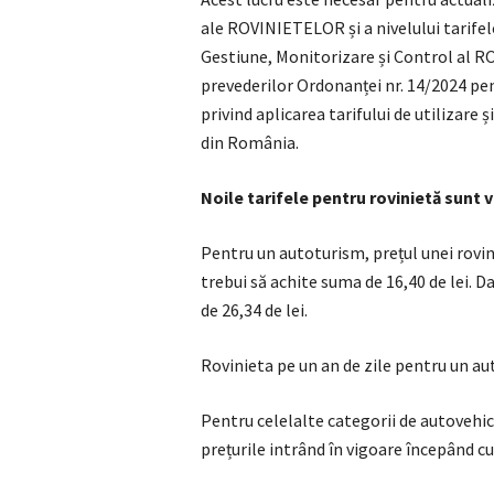
ale ROVINIETELOR și a nivelului tarife
Gestiune, Monitorizare și Control al RO
prevederilor Ordonanței nr. 14/2024 pe
privind aplicarea tarifului de utilizare 
din România.
Noile tarifele pentru rovinietă sunt 
Pentru un autoturism, prețul unei roviniet
trebui să achite suma de 16,40 de lei. D
de 26,34 de lei.
Rovinieta pe un an de zile pentru un au
Pentru celelalte categorii de autovehicu
prețurile intrând în vigoare începând c