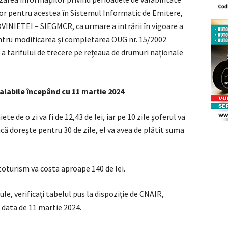
lor pentru acestea în Sistemul Informatic de Emitere,
VINIETEI – SIEGMCR, ca urmare a intrării în vigoare a
ntru modificarea și completarea OUG nr. 15/2002
și a tarifului de trecere pe rețeaua de drumuri naționale
valabile începând cu 11 martie 2024
e de o zi va fi de 12,43 de lei, iar pe 10 zile șoferul va
acă dorește pentru 30 de zile, el va avea de plătit suma
toturism va costa aproape 140 de lei.
le, verificați tabelul pus la dispoziție de CNAIR,
u data de 11 martie 2024.