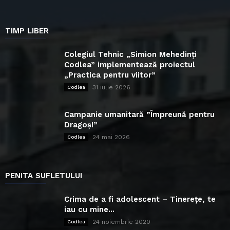
TIMP LIBER
Colegiul Tehnic „Simion Mehedinți
Codlea” implementează proiectul
„Practica pentru viitor”
31 iulie 2026
Codlea
Campanie umanitară ”Împreună pentru
Dragoș!”
24 mai 2026
Codlea
PENITA SUFLETULUI
Crima de a fi adolescent – Tinerețe, te
iau cu mine...
24 noiembrie 2020
Codlea