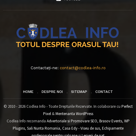
Contactați-ne:
contact@codlea-info.ro
HOME
DESPRE NOI
SITEMAP
CONTACT
© 2010 - 2026 Codlea Info - Toate Drepturile Rezervate. In colaborare cu
Perfect
Pixel
&
Mentenanta WordPress
Codlea Info recomanda
Advertoriale si Promovare SEO
,
Brasov Events
,
WP
Plugins
,
Sali Nunta Romania
,
Casa Edy - Viseu de sus
,
Echipamente
profesionale pentru saloane
si
Lenjerii de pat