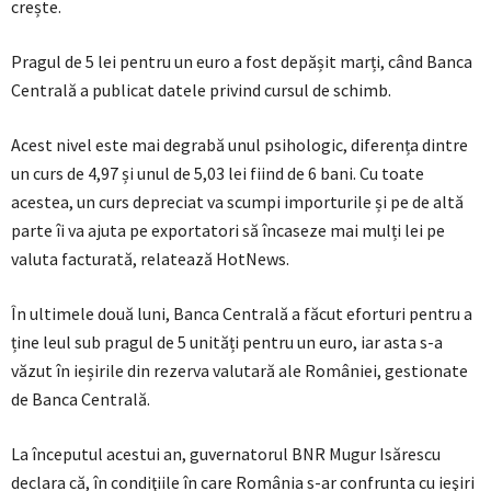
crește.
Pragul de 5 lei pentru un euro a fost depășit marți, când Banca
Centrală a publicat datele privind cursul de schimb.
Acest nivel este mai degrabă unul psihologic, diferența dintre
un curs de 4,97 și unul de 5,03 lei fiind de 6 bani. Cu toate
acestea, un curs depreciat va scumpi importurile și pe de altă
parte îi va ajuta pe exportatori să încaseze mai mulți lei pe
valuta facturată, relatează HotNews.
În ultimele două luni, Banca Centrală a făcut eforturi pentru a
ține leul sub pragul de 5 unități pentru un euro, iar asta s-a
văzut în ieșirile din rezerva valutară ale României, gestionate
de Banca Centrală.
La începutul acestui an, guvernatorul BNR Mugur Isărescu
declara că, în condiţiile în care România s-ar confrunta cu ieşiri