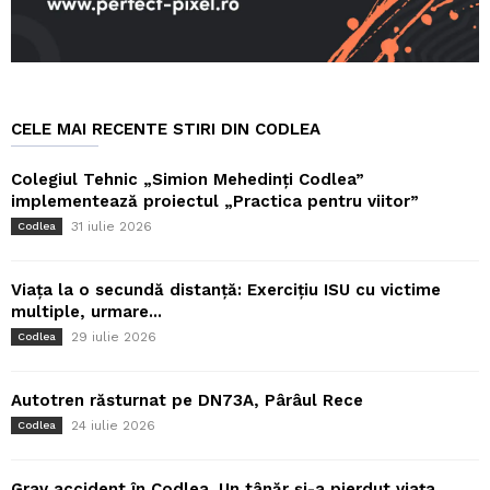
CELE MAI RECENTE STIRI DIN CODLEA
Colegiul Tehnic „Simion Mehedinți Codlea”
implementează proiectul „Practica pentru viitor”
31 iulie 2026
Codlea
Viața la o secundă distanță: Exercițiu ISU cu victime
multiple, urmare...
29 iulie 2026
Codlea
Autotren răsturnat pe DN73A, Pârâul Rece
24 iulie 2026
Codlea
Grav accident în Codlea. Un tânăr și-a pierdut viața