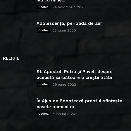
24 noiembrie 2020
Codlea
Adolescența, perioada de aur
25 iunie 2020
Codlea
RELIGIE
Sf. Apostoli Petru și Pavel, despre
această sărbătoare a creștinătății
29 iunie 2022
Codlea
În Ajun de Bobotează preotul sfințește
casele oamenilor
5 ianuarie 2021
Codlea