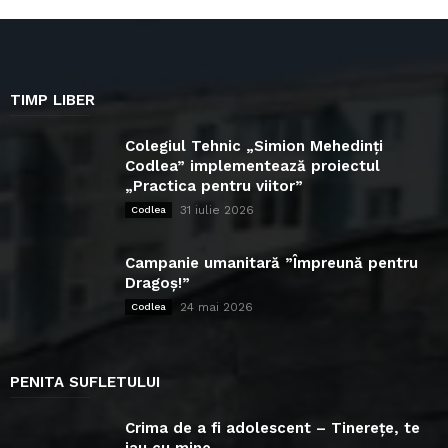
TIMP LIBER
Colegiul Tehnic „Simion Mehedinți
Codlea” implementează proiectul
„Practica pentru viitor”
31 iulie 2026
Codlea
Campanie umanitară ”Împreună pentru
Dragoș!”
24 mai 2026
Codlea
PENITA SUFLETULUI
Crima de a fi adolescent – Tinerețe, te
iau cu mine...