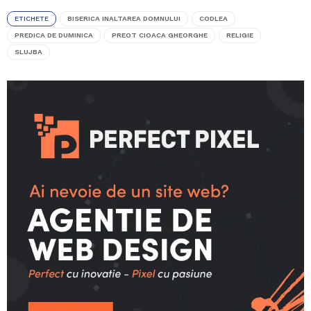
ETICHETE
BISERICA INALTAREA DOMNULUI
CODLEA
PREDICA DE DUMINICA
PREOT CIOACA GHEORGHE
RELIGIE
SLUJBA