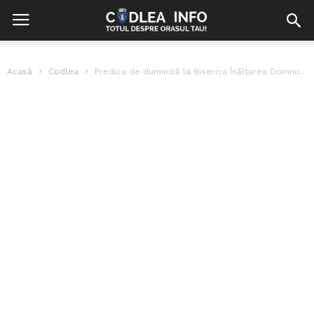
Acasă
Codlea
Predica de duminică la Biserica Înălțarea Domnului