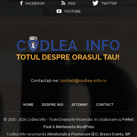
FACEBOOK
RSS
TWITTER
YOUTUBE
Contactați-ne:
contact@codlea-info.ro
HOME
DESPRE NOI
SITEMAP
CONTACT
© 2010 - 2026 Codlea Info - Toate Drepturile Rezervate. In colaborare cu
Perfect
Pixel
&
Mentenanta WordPress
Codlea Info recomanda
Advertoriale si Promovare SEO
,
Brasov Events
,
WP