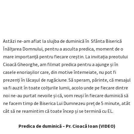
Astăzi ne-am aflat la slujba de duminică în Sfânta Biserică
Înălțarea Domnului, pentru a asculta predica, moment de o
mare importanță pentru fiecare creștin. La invitația preotului
Cioacă Gheorghe, am filmat predica pentru a ajunge și în
casele enoriașilor care, din motive întemeiate, nu pot fi
prezenți în lăcașul de rugăciune. Să speram, părinte, că mesajul
va fi auzit în toate colțurile lumii, acolo unde pe fiecare dintre
noi ne-au purtat nevoile și că, vom reuși în fiecare duminică să
ne facem timp de Biserica Lui Dumnezeu preț de 5 minute, atât
cât să ne reamintim că toate încep și se termină cu EL.
Predica de duminică – Pr. Cioacă Ioan (VIDEO)