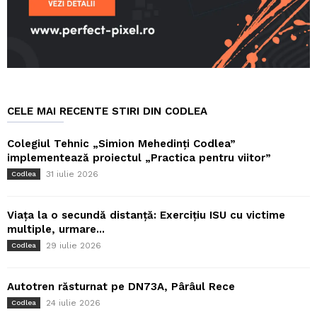
CELE MAI RECENTE STIRI DIN CODLEA
Colegiul Tehnic „Simion Mehedinți Codlea”
implementează proiectul „Practica pentru viitor”
31 iulie 2026
Codlea
Viața la o secundă distanță: Exercițiu ISU cu victime
multiple, urmare...
29 iulie 2026
Codlea
Autotren răsturnat pe DN73A, Pârâul Rece
24 iulie 2026
Codlea