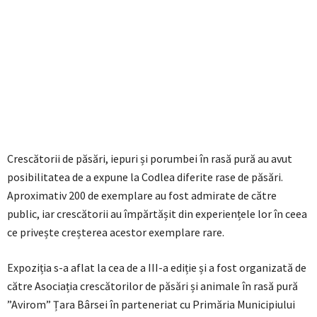
Crescătorii de păsări, iepuri și porumbei în rasă pură au avut
posibilitatea de a expune la Codlea diferite rase de păsări.
Aproximativ 200 de exemplare au fost admirate de către
public, iar crescătorii au împărtășit din experiențele lor în ceea
ce privește creșterea acestor exemplare rare.
Expoziția s-a aflat la cea de a III-a ediție și a fost organizată de
către Asociația crescătorilor de păsări și animale în rasă pură
”Avirom” Țara Bârsei în parteneriat cu Primăria Municipiului