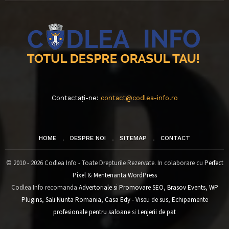
Contactați-ne:
contact@codlea-info.ro
HOME
DESPRE NOI
SITEMAP
CONTACT
© 2010 - 2026 Codlea Info - Toate Drepturile Rezervate. In colaborare cu
Perfect
Pixel
&
Mentenanta WordPress
Codlea Info recomanda
Advertoriale si Promovare SEO
,
Brasov Events
,
WP
Plugins
,
Sali Nunta Romania
,
Casa Edy - Viseu de sus
,
Echipamente
profesionale pentru saloane
si
Lenjerii de pat