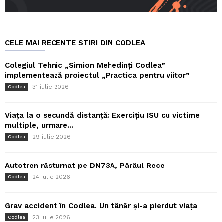
CELE MAI RECENTE STIRI DIN CODLEA
Colegiul Tehnic „Simion Mehedinți Codlea”
implementează proiectul „Practica pentru viitor”
31 iulie 2026
Codlea
Viața la o secundă distanță: Exercițiu ISU cu victime
multiple, urmare...
29 iulie 2026
Codlea
Autotren răsturnat pe DN73A, Pârâul Rece
24 iulie 2026
Codlea
Grav accident în Codlea. Un tânăr și-a pierdut viața
23 iulie 2026
Codlea