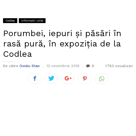
Codlea
Informatii utile
Porumbei, iepuri și păsări în
rasă pură, în expoziția de la
Codlea
De către
Ovidiu Stan
12 noiembrie 2019
0
1.783 vizualizari