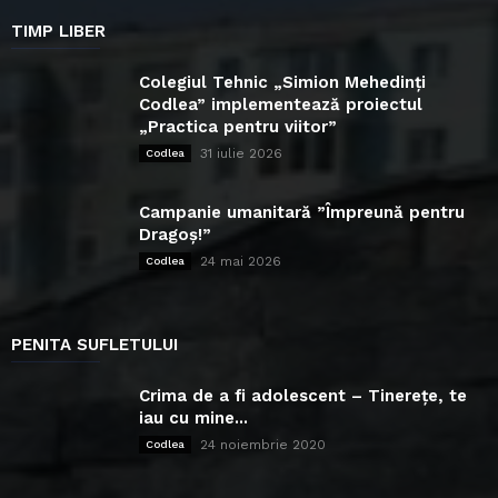
TIMP LIBER
Colegiul Tehnic „Simion Mehedinți
Codlea” implementează proiectul
„Practica pentru viitor”
31 iulie 2026
Codlea
Campanie umanitară ”Împreună pentru
Dragoș!”
24 mai 2026
Codlea
PENITA SUFLETULUI
Crima de a fi adolescent – Tinerețe, te
iau cu mine...
24 noiembrie 2020
Codlea