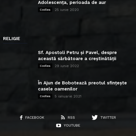
Adolescența, perioada de aur
25 iunie 2020
Codlea
RELIGIE
Sf. Apostoli Petru și Pavel, despre
această sărbătoare a creștinătății
29 iunie 2022
Codlea
În Ajun de Bobotează preotul sfințește
casele oamenilor
5 ianuarie 2021
Codlea
FACEBOOK
RSS
TWITTER
YOUTUBE