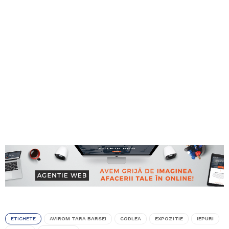
ETICHETE
AVIROM TARA BARSEI
CODLEA
EXPOZITIE
IEPURI