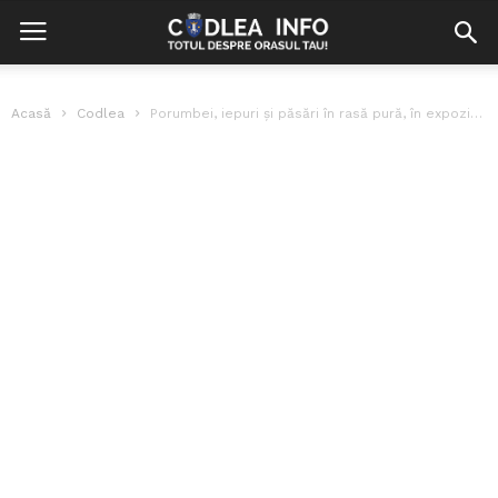
Acasă
Codlea
Porumbei, iepuri și păsări în rasă pură, în expoziția de la Codlea