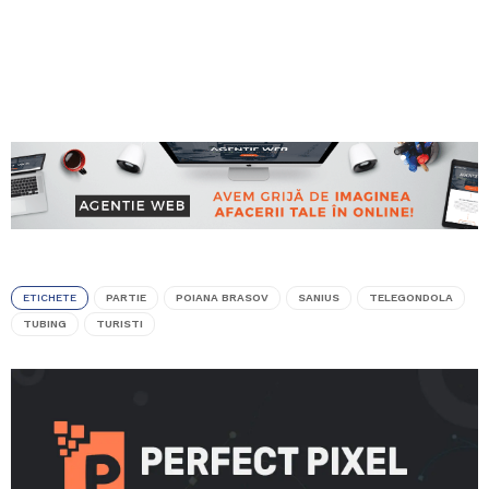
ETICHETE
PARTIE
POIANA BRASOV
SANIUS
TELEGONDOLA
TUBING
TURISTI