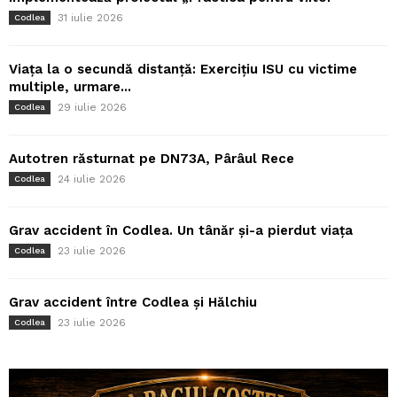
31 iulie 2026
Codlea
Viața la o secundă distanță: Exercițiu ISU cu victime
multiple, urmare...
29 iulie 2026
Codlea
Autotren răsturnat pe DN73A, Pârâul Rece
24 iulie 2026
Codlea
Grav accident în Codlea. Un tânăr și-a pierdut viața
23 iulie 2026
Codlea
Grav accident între Codlea și Hălchiu
23 iulie 2026
Codlea