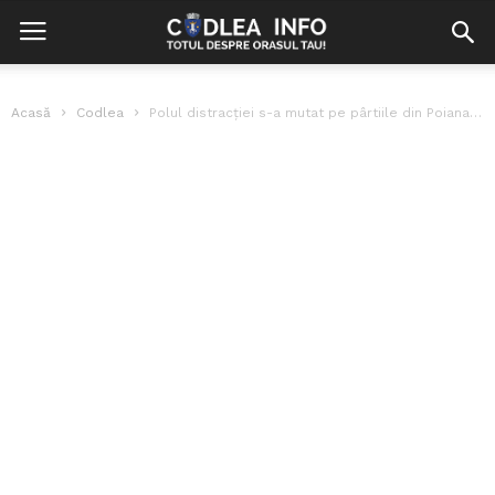
Acasă
Codlea
Polul distracției s-a mutat pe pârtiile din Poiana Brașov