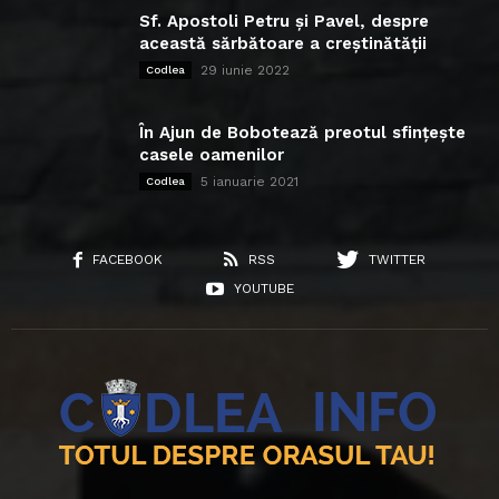
Sf. Apostoli Petru și Pavel, despre
această sărbătoare a creștinătății
29 iunie 2022
Codlea
În Ajun de Bobotează preotul sfințește
casele oamenilor
5 ianuarie 2021
Codlea
FACEBOOK
RSS
TWITTER
YOUTUBE