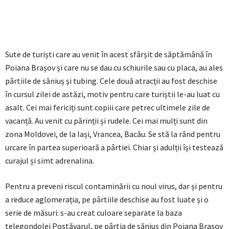
Sute de turiști care au venit în acest sfârșit de săptămână în
Poiana Brașov și care nu se dau cu schiurile sau cu placa, au ales
pârtiile de săniuș și tubing. Cele două atracții au fost deschise
în cursul zilei de astăzi, motiv pentru care turiștii le-au luat cu
asalt. Cei mai fericiți sunt copiii care petrec ultimele zile de
vacanță. Au venit cu părinții și rudele. Cei mai mulți sunt din
zona Moldovei, de la Iași, Vrancea, Bacău. Se stă la rând pentru
urcare în partea superioară a pârtiei. Chiar și adulții își testează
curajul și simt adrenalina.
Pentru a preveni riscul contaminării cu noul virus, dar și pentru
a reduce aglomerația, pe pârtiile deschise au fost luate și o
serie de măsuri: s-au creat culoare separate la baza
telegondolei Postăvarul, pe pârtia de săniuș din Poiana Brașov