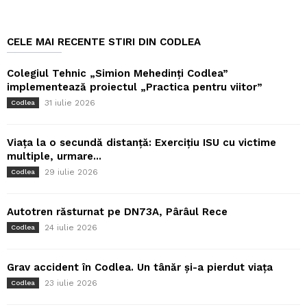
CELE MAI RECENTE STIRI DIN CODLEA
Colegiul Tehnic „Simion Mehedinți Codlea”
implementează proiectul „Practica pentru viitor”
31 iulie 2026
Codlea
Viața la o secundă distanță: Exercițiu ISU cu victime
multiple, urmare...
29 iulie 2026
Codlea
Autotren răsturnat pe DN73A, Pârâul Rece
24 iulie 2026
Codlea
Grav accident în Codlea. Un tânăr și-a pierdut viața
23 iulie 2026
Codlea