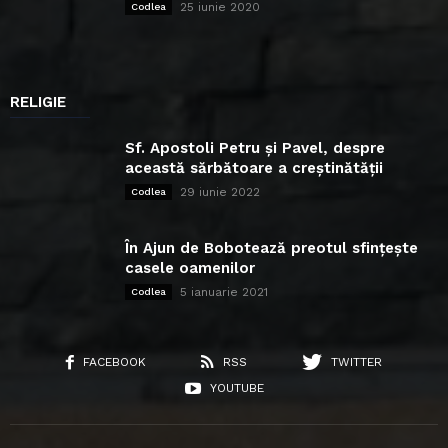
25 iunie 2020
Codlea
RELIGIE
Sf. Apostoli Petru și Pavel, despre
această sărbătoare a creștinătății
29 iunie 2022
Codlea
În Ajun de Bobotează preotul sfințește
casele oamenilor
5 ianuarie 2021
Codlea
FACEBOOK
RSS
TWITTER
YOUTUBE