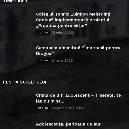
TIMP LIBER
Colegiul Tehnic „Simion Mehedinți
Codlea” implementează proiectul
„Practica pentru viitor”
31 iulie 2026
Codlea
Campanie umanitară ”Împreună pentru
Dragoș!”
24 mai 2026
Codlea
PENITA SUFLETULUI
Crima de a fi adolescent – Tinerețe, te
iau cu mine...
24 noiembrie 2020
Codlea
Adolescența, perioada de aur