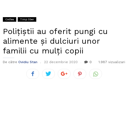
Codlea
Timp liber
Polițiștii au oferit pungi cu
alimente și dulciuri unor
familii cu mulți copii
De către
Ovidiu Stan
22 decembrie 2020
0
1.987 vizualizari