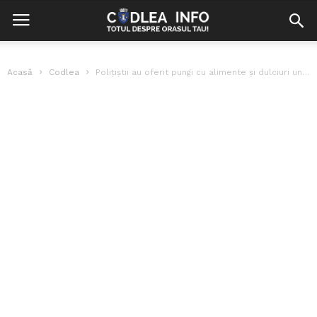
Acasă
Codlea
Polițiștii au oferit pungi cu alimente și dulciuri unor familii cu mulți...