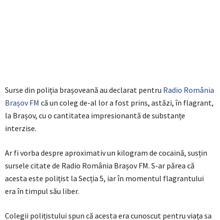
Surse din poliția brașoveană au declarat pentru
Radio România
Brașov FM
că un coleg de-al lor a fost prins, astăzi, în flagrant,
la Brașov, cu o cantitatea impresionantă de substanțe
interzise.
Ar fi vorba despre aproximativ un kilogram de cocaină, susțin
sursele citate de Radio România Brașov FM. S-ar părea că
acesta este polițist la Secția 5, iar în momentul flagrantului
era în timpul său liber.
Colegii polițistului spun că acesta era cunoscut pentru viața sa