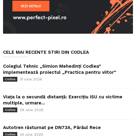
CELE MAI RECENTE STIRI DIN CODLEA
Colegiul Tehnic „Simion Mehedinți Codlea”
implementează proiectul „Practica pentru viitor”
31 iulie 2026
Codlea
Viața la o secundă distanță: Exercițiu ISU cu victime
multiple, urmare...
29 iulie 2026
Codlea
Autotren răsturnat pe DN73A, Pârâul Rece
24 iulie 2026
Codlea