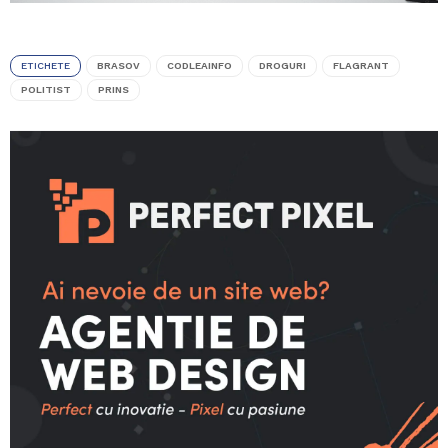
ETICHETE
BRASOV
CODLEAINFO
DROGURI
FLAGRANT
POLITIST
PRINS