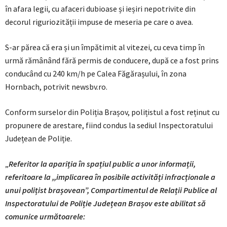
în afara legii, cu afaceri dubioase și ieșiri nepotrivite din
decorul riguriozității impuse de meseria pe care o avea.
S-ar părea că era și un împătimit al vitezei, cu ceva timp în
urmă rămânând fără permis de conducere, după ce a fost prins
conducând cu 240 km/h pe Calea Făgărașului, în zona
Hornbach, potrivit newsbv.ro.
Conform surselor din Poliția Brașov, polițistul a fost reținut cu
propunere de arestare, fiind condus la sediul Inspectoratului
Județean de Poliție.
„
Referitor la apariția în spațiul public a unor informații,
referitoare la ,,implicarea în posibile activități infracționale a
unui polițist brașovean”, Compartimentul de Relații Publice al
Inspectoratului de Poliție Județean Brașov este abilitat să
comunice următoarele: