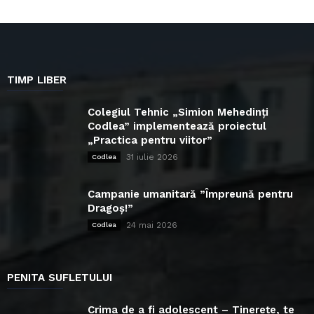
TIMP LIBER
Colegiul Tehnic „Simion Mehedinți
Codlea” implementează proiectul
„Practica pentru viitor”
31 iulie 2026
Codlea
Campanie umanitară ”Împreună pentru
Dragoș!”
24 mai 2026
Codlea
PENITA SUFLETULUI
Crima de a fi adolescent – Tinerețe, te