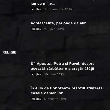
iau cu mine...
24 noiembrie 2020
Codlea
Adolescența, perioada de aur
25 iunie 2020
Codlea
RELIGIE
Sf. Apostoli Petru și Pavel, despre
această sărbătoare a creștinătății
29 iunie 2022
Codlea
În Ajun de Bobotează preotul sfințește
casele oamenilor
5 ianuarie 2021
Codlea