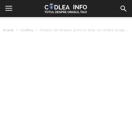
Acasă
Codlea
Polițist din Brașov, prins în timp ce vindea droguri de mare risc