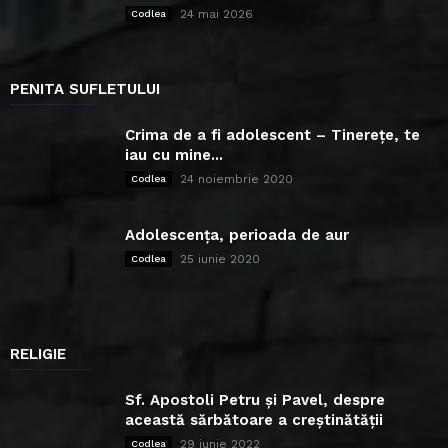
24 mai 2026
Codlea
PENITA SUFLETULUI
Crima de a fi adolescent – Tinerețe, te
iau cu mine...
24 noiembrie 2020
Codlea
Adolescența, perioada de aur
25 iunie 2020
Codlea
RELIGIE
Sf. Apostoli Petru și Pavel, despre
această sărbătoare a creștinătății
29 iunie 2022
Codlea