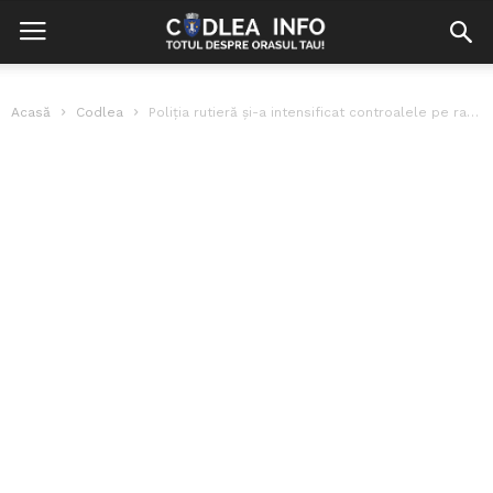
Acasă
Codlea
Poliția rutieră și-a intensificat controalele pe raza municipiului Codlea