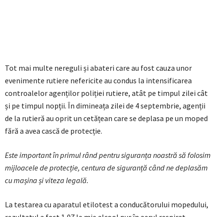
Tot mai multe nereguli și abateri care au fost cauza unor
evenimente rutiere nefericite au condus la intensificarea
controalelor agenților poliției rutiere, atât pe timpul zilei cât
și pe timpul nopții. În dimineața zilei de 4 septembrie, agenții
de la rutieră au oprit un cetățean care se deplasa pe un moped
fără a avea cască de protecție.
Este important în primul rând pentru siguranța noastră să folosim
mijloacele de protecție, centura de siguranță când ne deplasăm
cu mașina și viteza legală.
La testarea cu aparatul etilotest a conducătorului mopedului,