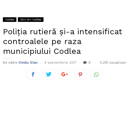
Codlea
Stiri din Codlea
Poliția rutieră și-a intensificat
controalele pe raza
municipiului Codlea
De către
Ovidiu Stan
4 septembrie 2017
0
5.215 vizualizari