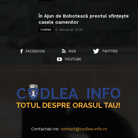
În Ajun de Bobotează preotul sfințește
casele oamenilor
5 ianuarie 2021
Codlea
FACEBOOK
RSS
TWITTER
YOUTUBE
Contactați-ne:
contact@codlea-info.ro