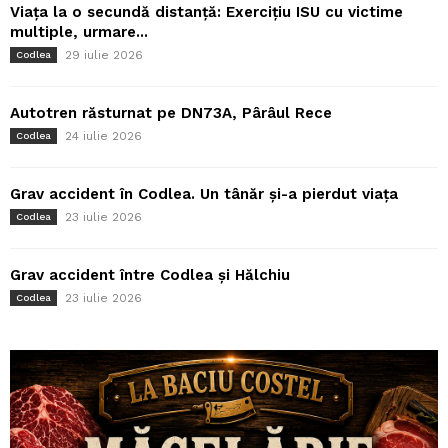
Viața la o secundă distanță: Exercițiu ISU cu victime
multiple, urmare...
29 iulie 2026
Codlea
Autotren răsturnat pe DN73A, Pârâul Rece
24 iulie 2026
Codlea
Grav accident în Codlea. Un tânăr și-a pierdut viața
23 iulie 2026
Codlea
Grav accident între Codlea și Hălchiu
23 iulie 2026
Codlea