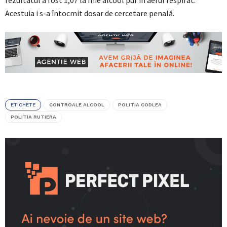
rezultatul a fost 1,07 la mie alcool pur în aerul respirat.
Acestuia i s-a întocmit dosar de cercetare penală.
ETICHETE
CONTROALE ALCOOL
POLITIA CODLEA
POLITIA RUTIERA