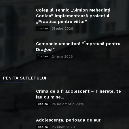
Colegiul Tehnic „Simion Mehedinți
Codlea” implementează proiectul
„Practica pentru viitor”
31 iulie 2026
Codlea
Campanie umanitară ”Împreună pentru
Dragoș!”
24 mai 2026
Codlea
PENITA SUFLETULUI
Crima de a fi adolescent – Tinerețe, te
iau cu mine...
24 noiembrie 2020
Codlea
Adolescența, perioada de aur
25 iunie 2020
Codlea