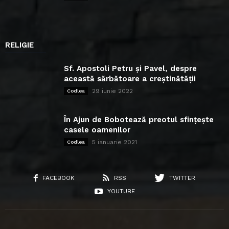
RELIGIE
Sf. Apostoli Petru și Pavel, despre
această sărbătoare a creștinătății
29 iunie 2022
Codlea
În Ajun de Bobotează preotul sfințește
casele oamenilor
5 ianuarie 2021
Codlea
FACEBOOK
RSS
TWITTER
YOUTUBE