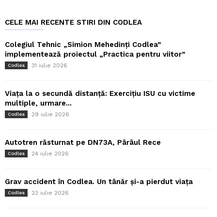
CELE MAI RECENTE STIRI DIN CODLEA
Colegiul Tehnic „Simion Mehedinți Codlea”
implementează proiectul „Practica pentru viitor”
31 iulie 2026
Codlea
Viața la o secundă distanță: Exercițiu ISU cu victime
multiple, urmare...
29 iulie 2026
Codlea
Autotren răsturnat pe DN73A, Pârâul Rece
24 iulie 2026
Codlea
Grav accident în Codlea. Un tânăr și-a pierdut viața
23 iulie 2026
Codlea