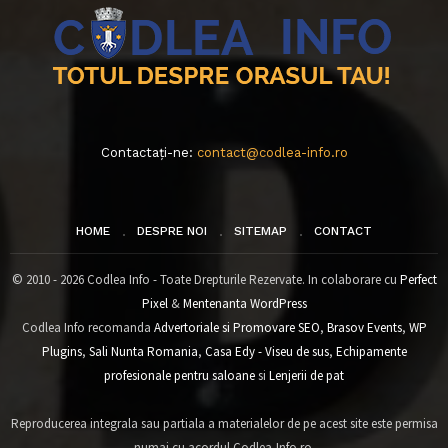
Contactați-ne:
contact@codlea-info.ro
HOME
DESPRE NOI
SITEMAP
CONTACT
© 2010 - 2026 Codlea Info - Toate Drepturile Rezervate. In colaborare cu
Perfect
Pixel
&
Mentenanta WordPress
Codlea Info recomanda
Advertoriale si Promovare SEO
,
Brasov Events
,
WP
Plugins
,
Sali Nunta Romania
,
Casa Edy - Viseu de sus
,
Echipamente
profesionale pentru saloane
si
Lenjerii de pat
Reproducerea integrala sau partiala a materialelor de pe acest site este permisa
numai cu acordul Codlea-Info.ro.