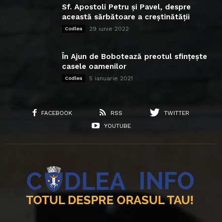
Sf. Apostoli Petru și Pavel, despre
această sărbătoare a creștinătății
29 iunie 2022
Codlea
În Ajun de Bobotează preotul sfințește
casele oamenilor
5 ianuarie 2021
Codlea
FACEBOOK
RSS
TWITTER
YOUTUBE