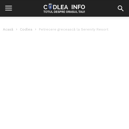
Acasă
Codlea
Petrecere grecească la Serenity Resort