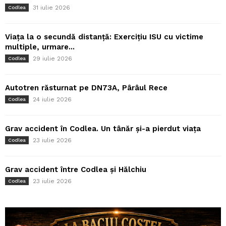
31 iulie 2026
Codlea
Viața la o secundă distanță: Exercițiu ISU cu victime
multiple, urmare...
29 iulie 2026
Codlea
Autotren răsturnat pe DN73A, Pârâul Rece
24 iulie 2026
Codlea
Grav accident în Codlea. Un tânăr și-a pierdut viața
23 iulie 2026
Codlea
Grav accident între Codlea și Hălchiu
23 iulie 2026
Codlea