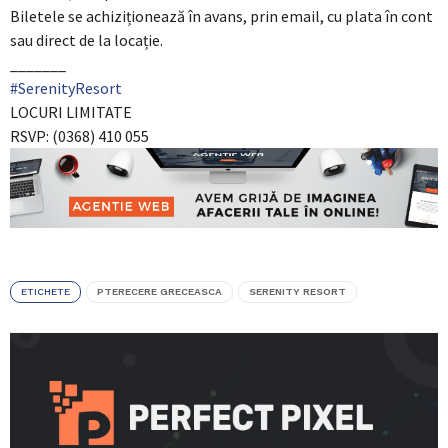
Biletele se achiziționează în avans, prin email, cu plata în cont
sau direct de la locație.
_______
#SerenityResort
LOCURI LIMITATE
RSVP: (0368) 410 055
ETICHETE
PTERECERE GRECEASCA
SERENITY RESORT