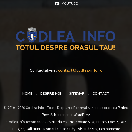
YOUTUBE
Contactați-ne:
contact@codlea-info.ro
HOME
DESPRE NOI
SITEMAP
CONTACT
© 2010 - 2026 Codlea Info - Toate Drepturile Rezervate. In colaborare cu
Perfect
Pixel
&
Mentenanta WordPress
Codlea Info recomanda
Advertoriale si Promovare SEO
,
Brasov Events
,
WP
Plugins
,
Sali Nunta Romania
,
Casa Edy - Viseu de sus
,
Echipamente