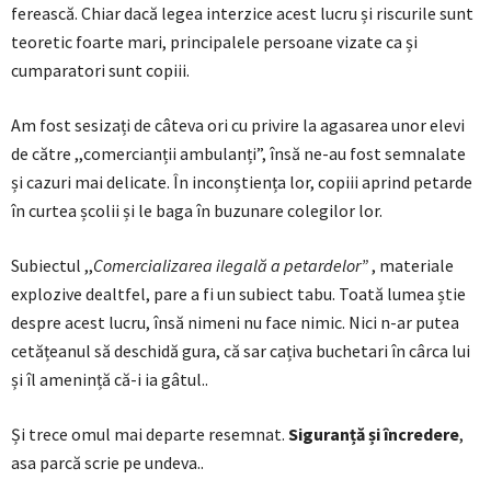
ferească. Chiar dacă legea interzice acest lucru și riscurile sunt
teoretic foarte mari, principalele persoane vizate ca și
cumparatori sunt copiii.
Am fost sesizați de câteva ori cu privire la agasarea unor elevi
de către ,,comercianții ambulanți”, însă ne-au fost semnalate
și cazuri mai delicate. În inconștiența lor, copiii aprind petarde
în curtea școlii și le baga în buzunare colegilor lor.
Subiectul ,,
Comercializarea ilegală a petardelor”
, materiale
explozive dealtfel, pare a fi un subiect tabu. Toată lumea știe
despre acest lucru, însă nimeni nu face nimic. Nici n-ar putea
cetățeanul să deschidă gura, că sar cațiva buchetari în cârca lui
și îl amenință că-i ia gâtul..
Și trece omul mai departe resemnat.
Siguranță și încredere
,
asa parcă scrie pe undeva..