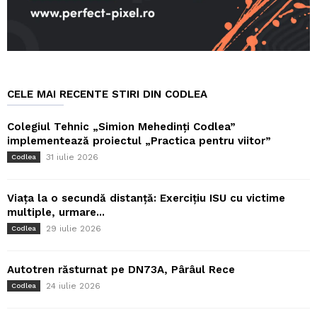
CELE MAI RECENTE STIRI DIN CODLEA
Colegiul Tehnic „Simion Mehedinți Codlea”
implementează proiectul „Practica pentru viitor”
31 iulie 2026
Codlea
Viața la o secundă distanță: Exercițiu ISU cu victime
multiple, urmare...
29 iulie 2026
Codlea
Autotren răsturnat pe DN73A, Pârâul Rece
24 iulie 2026
Codlea