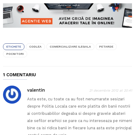
ETICHETE
CODLEA
COMERCIALIZARE ILEGALA
PETARDE
POCNITORI
1 COMENTARIU
valentin
21 decembrie 2012 at 20:41
Asta este, cu toate ca au fost nenumarate sesizari
despre Politia Locala care este platita din banii nostrii
ai contribuabililor degeaba si despre gravele abateri
ale sefilor erarhici se pare ca nu intereseaza pe nimeni
bine ca isi ridica banii in fiecare luna asta este principal