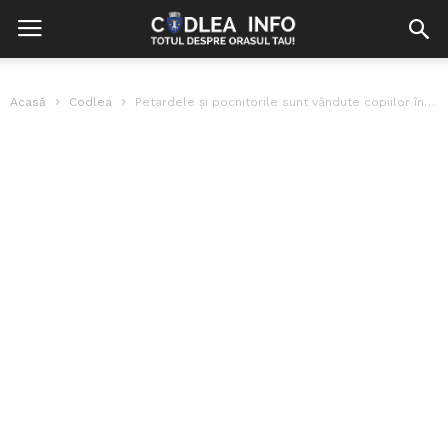
Acasă
Codlea
Petardele și pocnitorile sunt vândute copiilor în plină zi