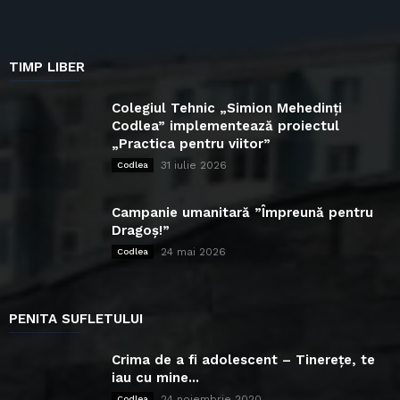
TIMP LIBER
Colegiul Tehnic „Simion Mehedinți
Codlea” implementează proiectul
„Practica pentru viitor”
31 iulie 2026
Codlea
Campanie umanitară ”Împreună pentru
Dragoș!”
24 mai 2026
Codlea
PENITA SUFLETULUI
Crima de a fi adolescent – Tinerețe, te
iau cu mine...
24 noiembrie 2020
Codlea