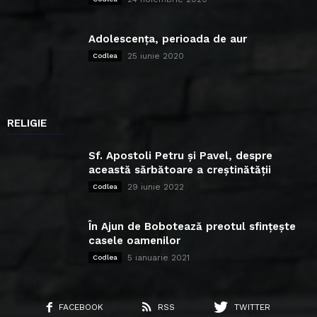
Adolescența, perioada de aur
25 iunie 2020
Codlea
RELIGIE
Sf. Apostoli Petru și Pavel, despre
această sărbătoare a creștinătății
29 iunie 2022
Codlea
În Ajun de Bobotează preotul sfințește
casele oamenilor
5 ianuarie 2021
Codlea
FACEBOOK
RSS
TWITTER