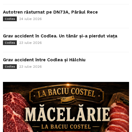
Autotren răsturnat pe DN73A, Pârâul Rece
24 iulie 2026
Codlea
Grav accident în Codlea. Un tânăr și-a pierdut viața
23 iulie 2026
Codlea
Grav accident între Codlea și Hălchiu
23 iulie 2026
Codlea