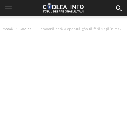
Acasă
Codlea
Persoană dată dispărută, găsită fără viață în maialul codlean