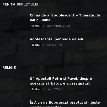
PENITA SUFLETULUI
Crima de a fi adolescent – Tinerețe, te
iau cu mine...
24 noiembrie 2020
Codlea
Adolescența, perioada de aur
25 iunie 2020
Codlea
RELIGIE
Sf. Apostoli Petru și Pavel, despre
această sărbătoare a creștinătății
29 iunie 2022
Codlea
În Ajun de Bobotează preotul sfințește