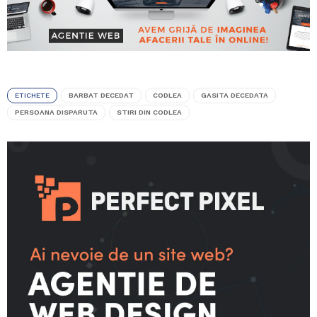
ETICHETE
BARBAT DECEDAT
CODLEA
GASITA DECEDATA
PERSOANA DISPARUTA
STIRI DIN CODLEA