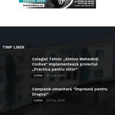
TIMP LIBER
Colegiul Tehnic „Simion Mehedinți
Codlea” implementează proiectul
„Practica pentru viitor”
31 iulie 2026
Codlea
Campanie umanitară ”Împreună pentru
Dragoș!”
24 mai 2026
Codlea