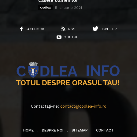
casele oamenilor
5 ianuarie 2021
Codlea
FACEBOOK
RSS
TWITTER
YOUTUBE
Contactați-ne:
contact@codlea-info.ro
HOME
DESPRE NOI
SITEMAP
CONTACT