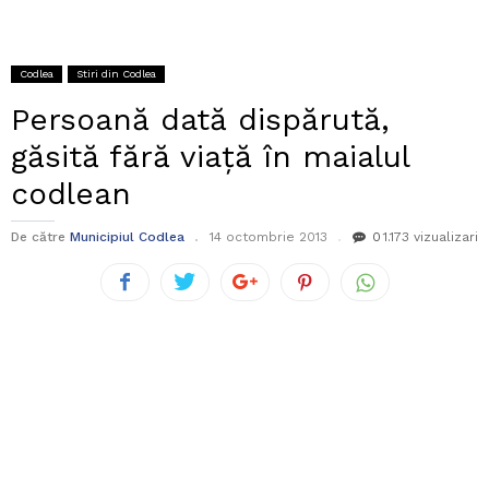
Codlea
Stiri din Codlea
Persoană dată dispărută,
găsită fără viață în maialul
codlean
De către
Municipiul Codlea
14 octombrie 2013
0
1.173 vizualizari