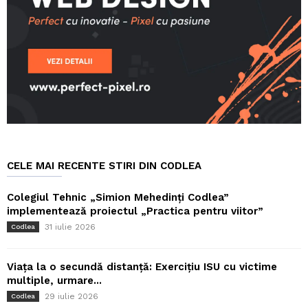
CELE MAI RECENTE STIRI DIN CODLEA
Colegiul Tehnic „Simion Mehedinți Codlea”
implementează proiectul „Practica pentru viitor”
31 iulie 2026
Codlea
Viața la o secundă distanță: Exercițiu ISU cu victime
multiple, urmare...
29 iulie 2026
Codlea