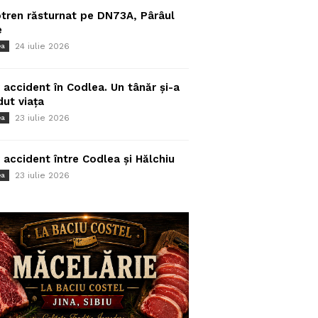
tren răsturnat pe DN73A, Pârâul
e
24 iulie 2026
ea
 accident în Codlea. Un tânăr și-a
dut viața
23 iulie 2026
ea
 accident între Codlea și Hălchiu
23 iulie 2026
ea