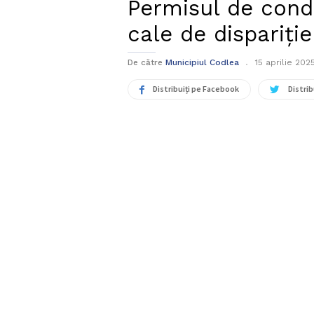
Permisul de con
cale de dispariție
De către
Municipiul Codlea
15 aprilie 202
Distribuiți pe Facebook
Distrib