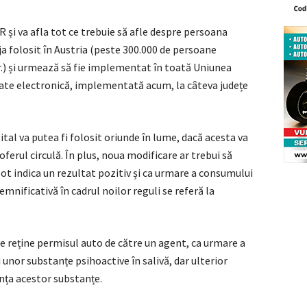
QR și va afla tot ce trebuie să afle despre persoana
ja folosit în Austria (peste 300.000 de persoane
.r.) și urmează să fie implementat în toată Uniunea
itate electronică, implementată acum, la câteva județe
ital va putea fi folosit oriunde în lume, dacă acesta va
 șoferul circulă. În plus, noua modificare ar trebui să
ot indica un rezultat pozitiv și ca urmare a consumului
nificativă în cadrul noilor reguli se referă la
se reține permisul auto de către un agent, ca urmare a
unor substanțe psihoactive în salivă, dar ulterior
ța acestor substanțe.