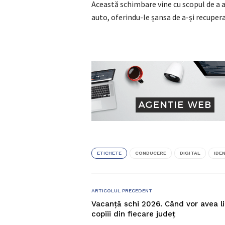
Această schimbare vine cu scopul de a 
auto, oferindu-le șansa de a-și recuper
ETICHETE
CONDUCERE
DIGITAL
IDE
ARTICOLUL PRECEDENT
Vacanță schi 2026. Când vor avea l
copiii din fiecare judeţ