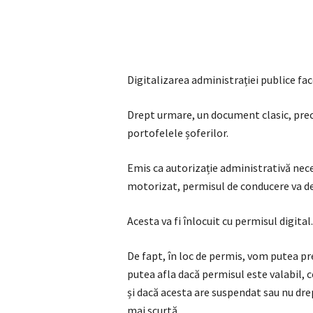
Digitalizarea administrației publice face
Drept urmare, un document clasic, prec
portofelele șoferilor.
Emis ca autorizație administrativă nec
motorizat, permisul de conducere va dev
Acesta va fi înlocuit cu permisul digital.
De fapt, în loc de permis, vom putea pre
putea afla dacă permisul este valabil, 
și dacă acesta are suspendat sau nu dr
mai scurtă.