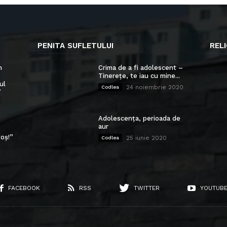
PENITA SUFLETULUI
RELI
n
Crima de a fi adolescent –
Tinerețe, te iau cu mine...
ul
24 noiembrie 2020
Codlea
”
Adolescența, perioada de
aur
oș!”
25 iunie 2020
Codlea
FACEBOOK
RSS
TWITTER
YOUTUB