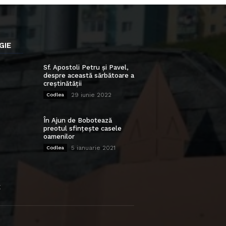
GIE
Sf. Apostoli Petru și Pavel,
despre această sărbătoare a
creștinătății
29 iunie 2022
Codlea
În Ajun de Bobotează
preotul sfințește casele
oamenilor
5 ianuarie 2021
Codlea
E