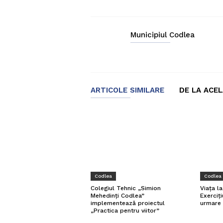
Municipiul Codlea
ARTICOLE SIMILARE
DE LA ACE
Codlea
Codlea
Viața l
Colegiul Tehnic „Simion
Exerciți
Mehedinți Codlea”
urmare 
implementează proiectul
„Practica pentru viitor”