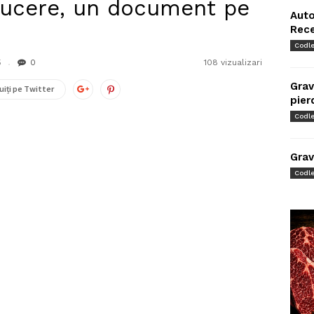
ducere, un document pe
Auto
Rec
Codl
5
0
108 vizualizari
Grav
uiți pe Twitter
pier
Codl
Grav
Codl