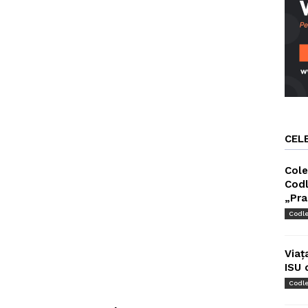
CEL
Cole
Codl
„Pra
Codl
Viaț
ISU 
Codl