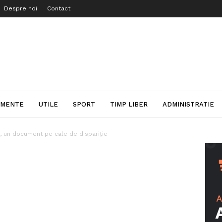
Despre noi
Contact
IMENTE
UTILE
SPORT
TIMP LIBER
ADMINISTRATIE
 un document pe cale de dispariție