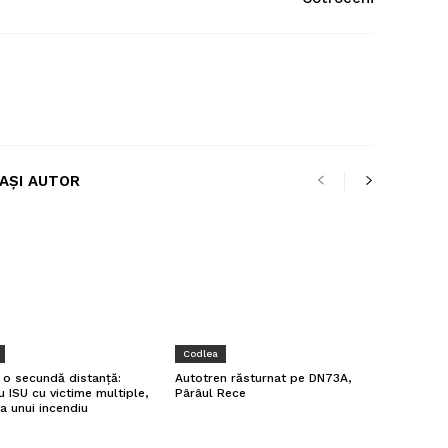
LAȘI AUTOR
Codlea
a o secundă distanță:
Autotren răsturnat pe DN73A,
u ISU cu victime multiple,
Pârâul Rece
a unui incendiu