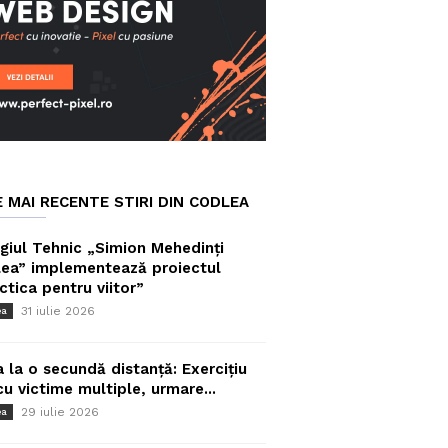
E MAI RECENTE STIRI DIN CODLEA
giul Tehnic „Simion Mehedinți
ea” implementează proiectul
ctica pentru viitor”
31 iulie 2026
ea
a la o secundă distanță: Exercițiu
cu victime multiple, urmare...
29 iulie 2026
ea