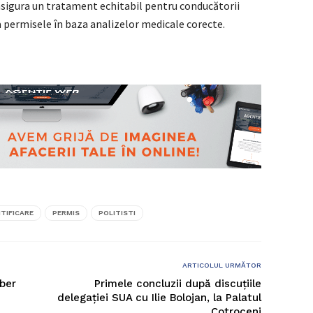
asigura un tratament echitabil pentru conducătorii
a permisele în baza analizelor medicale corecte.
NTIFICARE
PERMIS
POLITISTI
ARTICOLUL URMĂTOR
iber
Primele concluzii după discuțiile
delegației SUA cu Ilie Bolojan, la Palatul
Cotroceni