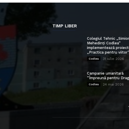
TIMP LIBER
Colegiul Tehnic „Simio
Mehedinți Codlea”
implementează proiect
„Practica pentru viitor
31 iulie 2026
Codlea
Campanie umanitară
”Împreună pentru Drag
24 mai 2026
Codlea