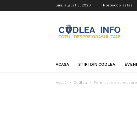
luni, august 3, 2026
Horoscop astazi
Codlea
Info
ACASA
STIRI DIN CODLEA
EVEN
Acasă
Codlea
Permisul de conducere,