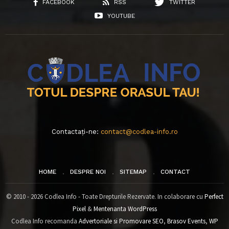
FACEBOOK
RSS
TWITTER
YOUTUBE
Contactați-ne:
contact@codlea-info.ro
HOME
DESPRE NOI
SITEMAP
CONTACT
© 2010 - 2026 Codlea Info - Toate Drepturile Rezervate. In colaborare cu
Perfect
Pixel
&
Mentenanta WordPress
Codlea Info recomanda
Advertoriale si Promovare SEO
,
Brasov Events
,
WP