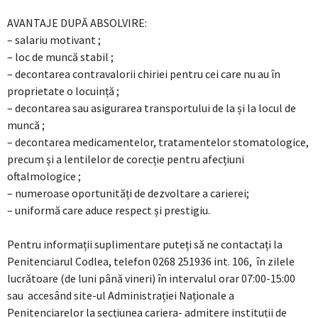
AVANTAJE DUPĂ ABSOLVIRE:
– salariu motivant ;
– loc de muncă stabil ;
– decontarea contravalorii chiriei pentru cei care nu au în
proprietate o locuință ;
– decontarea sau asigurarea transportului de la și la locul de
muncă ;
– decontarea medicamentelor, tratamentelor stomatologice,
precum și a lentilelor de corecție pentru afecțiuni
oftalmologice ;
– numeroase oportunități de dezvoltare a carierei;
– uniformă care aduce respect și prestigiu.
Pentru informații suplimentare puteți să ne contactați la
Penitenciarul Codlea, telefon 0268 251936 int. 106, în zilele
lucrătoare (de luni până vineri) în intervalul orar 07:00-15:00
sau accesând site-ul Administrației Naționale a
Penitenciarelor la secțiunea cariera- admitere instituții de