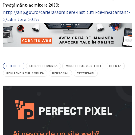
învățământ-admitere 2019:
http://anp.gov.ro/cariera/admitere-institutii-de-invatamant-
2/admitere-2019/
ETICHETE
LOCURI DE MUNCA
MINISTERUL JUSTITIEI
OFERTA
PENITENCIARUL CODLEA
PERSONAL
RECRUTARI