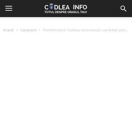
Acasă
Campanii
Penitenciarul Codlea recrutează candidați pentru admitere