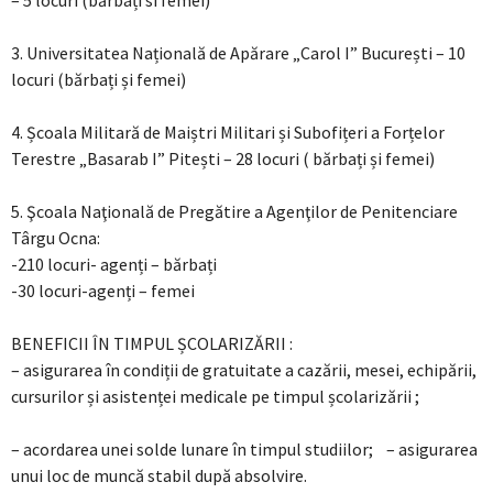
– 5 locuri (bărbați si femei)
3. Universitatea Națională de Apărare „Carol I” București – 10
locuri (bărbați și femei)
4. Școala Militară de Maiștri Militari și Subofițeri a Forțelor
Terestre „Basarab I” Pitești – 28 locuri ( bărbați și femei)
5. Şcoala Naţională de Pregătire a Agenţilor de Penitenciare
Târgu Ocna:
-210 locuri- agenți – bărbați
-30 locuri-agenți – femei
BENEFICII ÎN TIMPUL ȘCOLARIZĂRII :
– asigurarea în condiții de gratuitate a cazării, mesei, echipării,
cursurilor și asistenței medicale pe timpul școlarizării ;
– acordarea unei solde lunare în timpul studiilor; – asigurarea
unui loc de muncă stabil după absolvire.