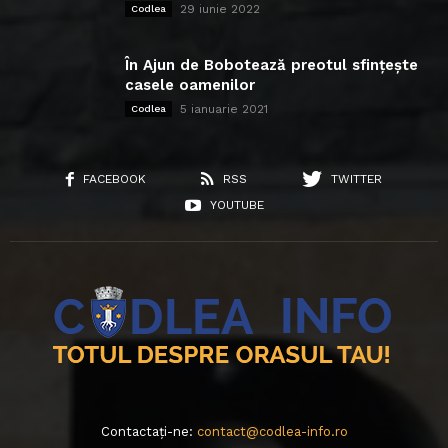
29 iunie 2022
Codlea
În Ajun de Bobotează preotul sfințește
casele oamenilor
5 ianuarie 2021
Codlea
FACEBOOK
RSS
TWITTER
YOUTUBE
Contactați-ne:
contact@codlea-info.ro