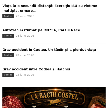
Viața la o secundă distanță: Exercițiu ISU cu victime
multiple, urmare...
29 iulie 2026
Codlea
Autotren răsturnat pe DN73A, Pârâul Rece
24 iulie 2026
Codlea
Grav accident în Codlea. Un tânăr și-a pierdut viața
23 iulie 2026
Codlea
Grav accident între Codlea și Hălchiu
23 iulie 2026
Codlea