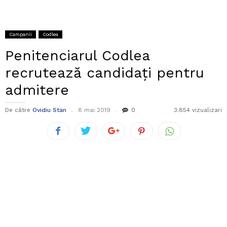
Campanii
Codlea
Penitenciarul Codlea
recrutează candidați pentru
admitere
De către
Ovidiu Stan
8 mai 2019
0
3.854 vizualizari