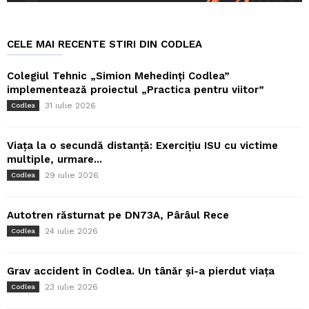
CELE MAI RECENTE STIRI DIN CODLEA
Colegiul Tehnic „Simion Mehedinți Codlea”
implementează proiectul „Practica pentru viitor”
31 iulie 2026
Codlea
Viața la o secundă distanță: Exercițiu ISU cu victime
multiple, urmare...
29 iulie 2026
Codlea
Autotren răsturnat pe DN73A, Pârâul Rece
24 iulie 2026
Codlea
Grav accident în Codlea. Un tânăr și-a pierdut viața
23 iulie 2026
Codlea