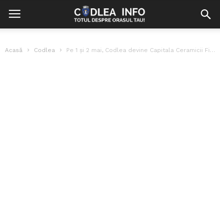
Acasă
Codlea
Pe 1 și 2 mai, Codlea devine Capitala Ceramicii Figurative