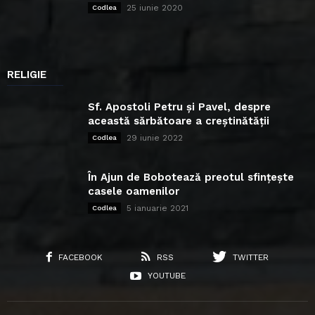
25 iunie 2020
Codlea
RELIGIE
Sf. Apostoli Petru și Pavel, despre
această sărbătoare a creștinătății
29 iunie 2022
Codlea
În Ajun de Bobotează preotul sfințește
casele oamenilor
5 ianuarie 2021
Codlea
FACEBOOK
RSS
TWITTER
YOUTUBE