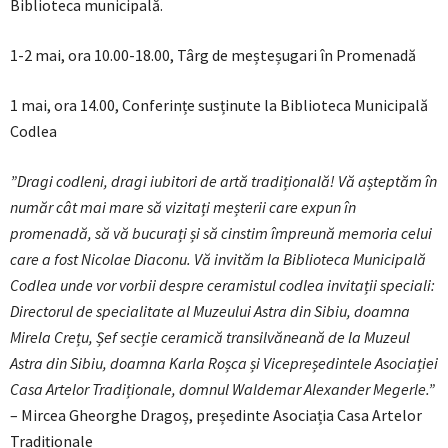
Biblioteca municipală.
1-2 mai, ora 10.00-18.00, Târg de meșteșugari în Promenadă
1 mai, ora 14.00, Conferințe susținute la Biblioteca Municipală
Codlea
”Dragi codleni, dragi iubitori de artă tradițională! Vă așteptăm în
număr cât mai mare să vizitați meșterii care expun în
promenadă, să vă bucurați și să cinstim împreună memoria celui
care a fost Nicolae Diaconu. Vă invităm la Biblioteca Municipală
Codlea unde vor vorbii despre ceramistul codlea invitații speciali:
Directorul de specialitate al Muzeului Astra din Sibiu, doamna
Mirela Crețu, Șef secție ceramică transilvăneană de la Muzeul
Astra din Sibiu, doamna Karla Roșca și Vicepreședintele Asociației
Casa Artelor Tradiționale, domnul Waldemar Alexander Megerle.”
– Mircea Gheorghe Dragoș, președinte Asociația Casa Artelor
Tradiționale