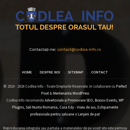
Contactați-ne:
contact@codlea-info.ro
HOME
DESPRE NOI
SITEMAP
CONTACT
© 2010 - 2026 Codlea Info - Toate Drepturile Rezervate. In colaborare cu
Perfect
Pixel
&
Mentenanta WordPress
Codlea Info recomanda
Advertoriale si Promovare SEO
,
Brasov Events
,
WP
Plugins
,
Sali Nunta Romania
,
Casa Edy - Viseu de sus
,
Echipamente
profesionale pentru saloane
si
Lenjerii de pat
Reproducerea integrala sau partiala a materialelor de pe acest site este permisa