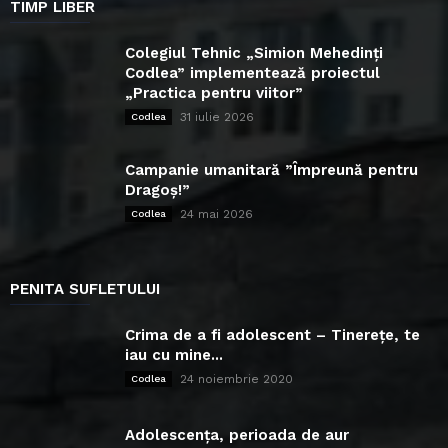
TIMP LIBER
Colegiul Tehnic „Simion Mehedinți
Codlea” implementează proiectul
„Practica pentru viitor”
31 iulie 2026
Codlea
Campanie umanitară ”Împreună pentru
Dragoș!”
24 mai 2026
Codlea
PENITA SUFLETULUI
Crima de a fi adolescent – Tinerețe, te
iau cu mine...
24 noiembrie 2020
Codlea
Adolescența, perioada de aur