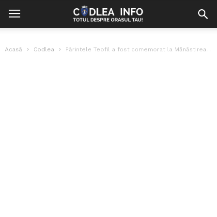
Acasă
Codlea
Părintele Teofil a fost comemorat la Mănăstirea Sâmbăta