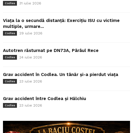
31 iulie 2026
Codlea
Viața la o secundă distanță: Exercițiu ISU cu victime
multiple, urmare...
29 iulie 2026
Codlea
Autotren răsturnat pe DN73A, Pârâul Rece
24 iulie 2026
Codlea
Grav accident în Codlea. Un tânăr și-a pierdut viața
23 iulie 2026
Codlea
Grav accident între Codlea și Hălchiu
23 iulie 2026
Codlea