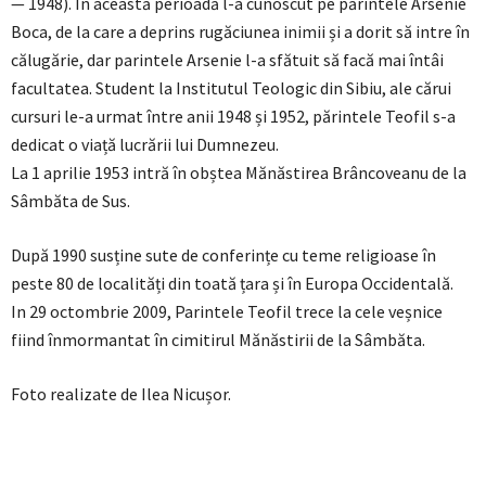
— 1948). În această perioadă l-a cunoscut pe părintele Arsenie
Boca, de la care a deprins rugăciunea inimii și a dorit să intre în
călugărie, dar parintele Arsenie l-a sfătuit să facă mai întâi
facultatea. Student la Institutul Teologic din Sibiu, ale cărui
cursuri le-a urmat între anii 1948 și 1952, părintele Teofil s-a
dedicat o viață lucrării lui Dumnezeu.
La 1 aprilie 1953 intră în obștea Mănăstirea Brâncoveanu de la
Sâmbăta de Sus.
După 1990 susține sute de conferințe cu teme religioase în
peste 80 de localități din toată țara și în Europa Occidentală.
In 29 octombrie 2009, Parintele Teofil trece la cele veșnice
fiind înmormantat în cimitirul Mănăstirii de la Sâmbăta.
Foto realizate de Ilea Nicușor.