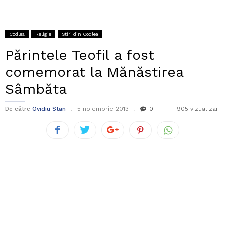
Codlea
Religie
Stiri din Codlea
Părintele Teofil a fost
comemorat la Mănăstirea
Sâmbăta
De către
Ovidiu Stan
5 noiembrie 2013
0
905 vizualizari