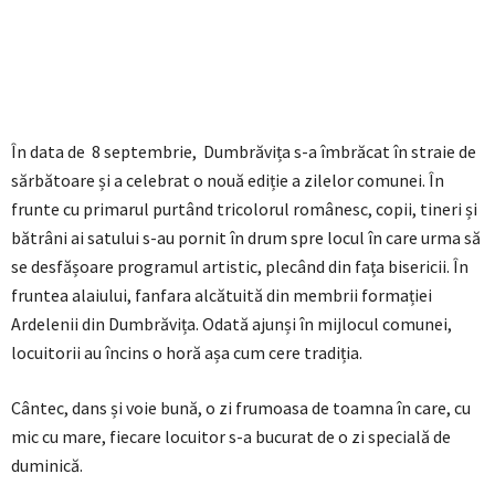
În data de 8 septembrie, Dumbrăvița s-a îmbrăcat în straie de
sărbătoare și a celebrat o nouă ediție a zilelor comunei. În
frunte cu primarul purtând tricolorul românesc, copii, tineri și
bătrâni ai satului s-au pornit în drum spre locul în care urma să
se desfășoare programul artistic, plecând din fața bisericii. În
fruntea alaiului, fanfara alcătuită din membrii formației
Ardelenii din Dumbrăvița. Odată ajunși în mijlocul comunei,
locuitorii au încins o horă așa cum cere tradiția.
Cântec, dans și voie bună, o zi frumoasa de toamna în care, cu
mic cu mare, fiecare locuitor s-a bucurat de o zi specială de
duminică.