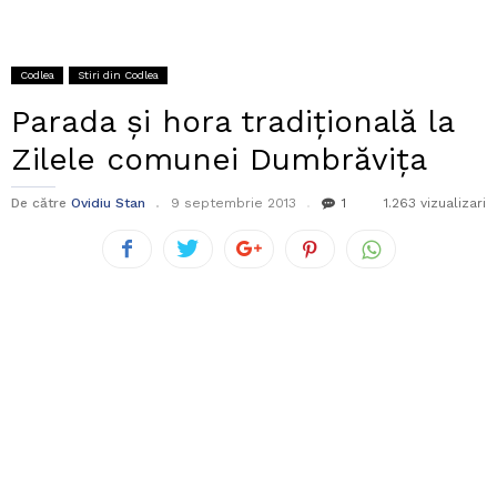
Codlea
Stiri din Codlea
Parada și hora tradițională la
Zilele comunei Dumbrăvița
De către
Ovidiu Stan
9 septembrie 2013
1
1.263 vizualizari