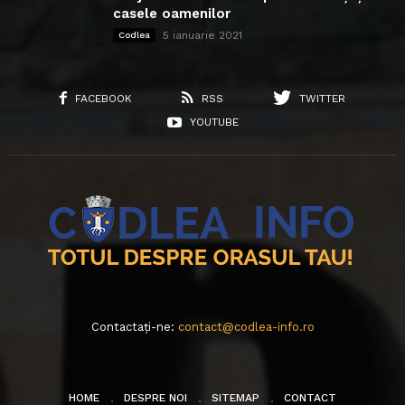
casele oamenilor
5 ianuarie 2021
Codlea
FACEBOOK
RSS
TWITTER
YOUTUBE
Contactați-ne:
contact@codlea-info.ro
HOME
DESPRE NOI
SITEMAP
CONTACT