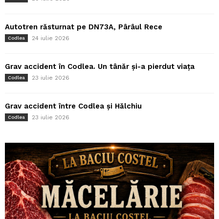
Autotren răsturnat pe DN73A, Pârâul Rece
24 iulie 2026
Codlea
Grav accident în Codlea. Un tânăr și-a pierdut viața
23 iulie 2026
Codlea
Grav accident între Codlea și Hălchiu
23 iulie 2026
Codlea