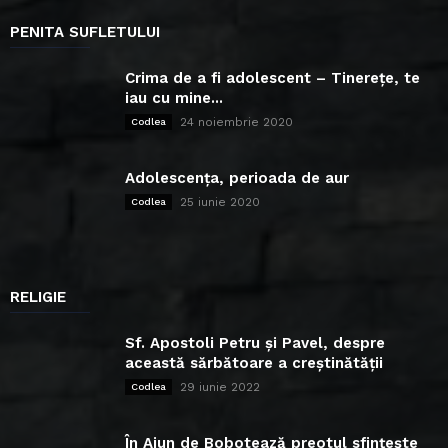
PENITA SUFLETULUI
Crima de a fi adolescent – Tinerețe, te
iau cu mine...
24 noiembrie 2020
Codlea
Adolescența, perioada de aur
25 iunie 2020
Codlea
RELIGIE
Sf. Apostoli Petru și Pavel, despre
această sărbătoare a creștinătății
29 iunie 2022
Codlea
În Ajun de Bobotează preotul sfințește