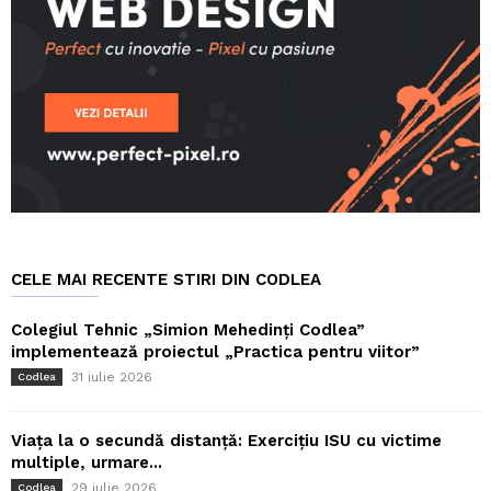
CELE MAI RECENTE STIRI DIN CODLEA
Colegiul Tehnic „Simion Mehedinți Codlea”
implementează proiectul „Practica pentru viitor”
31 iulie 2026
Codlea
Viața la o secundă distanță: Exercițiu ISU cu victime
multiple, urmare...
29 iulie 2026
Codlea