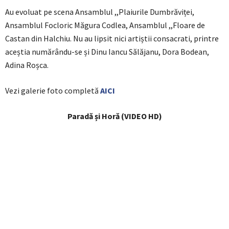
Au evoluat pe scena Ansamblul ,,Plaiurile Dumbrăviței,
Ansamblul Focloric Măgura Codlea, Ansamblul ,,Floare de
Castan din Halchiu. Nu au lipsit nici artiștii consacrati, printre
aceștia numărându-se și Dinu Iancu Sălăjanu, Dora Bodean,
Adina Roșca.
Vezi galerie foto completă
AICI
Paradă și Horă (VIDEO HD)