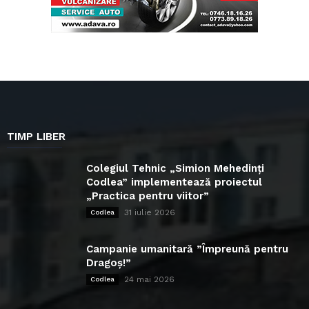
TIMP LIBER
Colegiul Tehnic „Simion Mehedinți
Codlea” implementează proiectul
„Practica pentru viitor”
31 iulie 2026
Codlea
Campanie umanitară ”Împreună pentru
Dragoș!”
24 mai 2026
Codlea