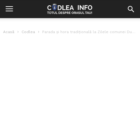
Acasă
Codlea
Parada și hora tradițională la Zilele comunei Dumbrăvița