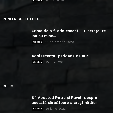
24 mai 2026
Codlea
PENITA SUFLETULUI
Crima de a fi adolescent – Tinerețe, te
iau cu mine...
24 noiembrie 2020
Codlea
Adolescența, perioada de aur
25 iunie 2020
Codlea
RELIGIE
Sf. Apostoli Petru și Pavel, despre
această sărbătoare a creștinătății
29 iunie 2022
Codlea