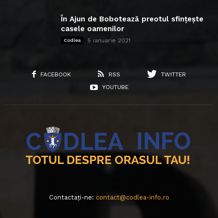
În Ajun de Bobotează preotul sfințește
casele oamenilor
5 ianuarie 2021
Codlea
FACEBOOK
RSS
TWITTER
YOUTUBE
Contactați-ne:
contact@codlea-info.ro