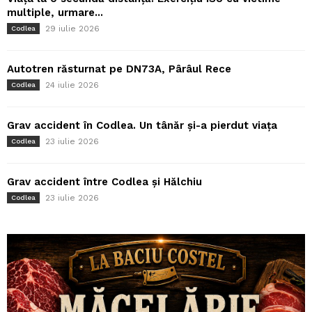
multiple, urmare...
29 iulie 2026
Codlea
Autotren răsturnat pe DN73A, Pârâul Rece
24 iulie 2026
Codlea
Grav accident în Codlea. Un tânăr și-a pierdut viața
23 iulie 2026
Codlea
Grav accident între Codlea și Hălchiu
23 iulie 2026
Codlea