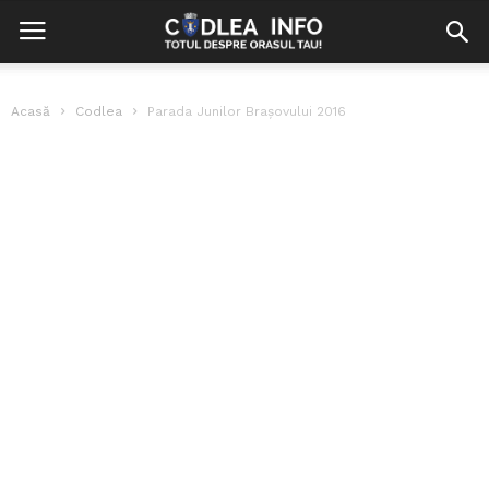
Acasă
Codlea
Parada Junilor Brașovului 2016