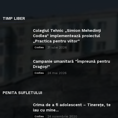
TIMP LIBER
Colegiul Tehnic „Simion Mehedinți
Codlea” implementează proiectul
„Practica pentru viitor”
31 iulie 2026
Codlea
Campanie umanitară ”Împreună pentru
Dragoș!”
24 mai 2026
Codlea
PENITA SUFLETULUI
Crima de a fi adolescent – Tinerețe, te
iau cu mine...
24 noiembrie 2020
Codlea