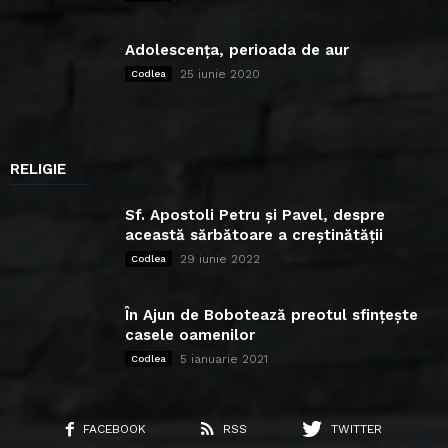
Adolescența, perioada de aur
25 iunie 2020
Codlea
RELIGIE
Sf. Apostoli Petru și Pavel, despre
această sărbătoare a creștinătății
29 iunie 2022
Codlea
În Ajun de Bobotează preotul sfințește
casele oamenilor
5 ianuarie 2021
Codlea
FACEBOOK
RSS
TWITTER