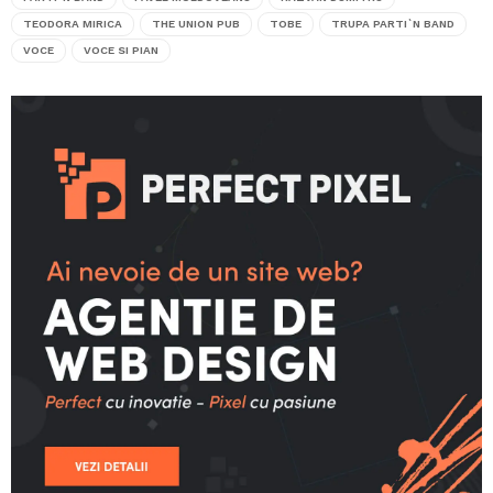
TEODORA MIRICA
THE UNION PUB
TOBE
TRUPA PARTI`N BAND
VOCE
VOCE SI PIAN