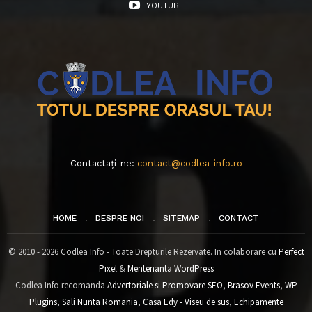
YOUTUBE
Contactați-ne:
contact@codlea-info.ro
HOME
DESPRE NOI
SITEMAP
CONTACT
© 2010 - 2026 Codlea Info - Toate Drepturile Rezervate. In colaborare cu
Perfect
Pixel
&
Mentenanta WordPress
Codlea Info recomanda
Advertoriale si Promovare SEO
,
Brasov Events
,
WP
Plugins
,
Sali Nunta Romania
,
Casa Edy - Viseu de sus
,
Echipamente