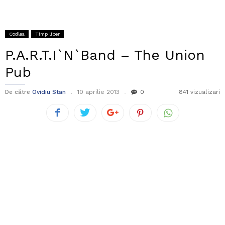
Codlea
Timp liber
P.A.R.T.I`N`Band – The Union
Pub
De către
Ovidiu Stan
10 aprilie 2013
0
841 vizualizari