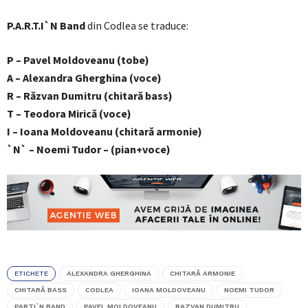
P.A.R.T.I`N Band
din Codlea se traduce:
P – Pavel Moldoveanu (tobe)
A – Alexandra Gherghina (voce)
R – Răzvan Dumitru (chitară bass)
T – Teodora Mirică (voce)
I – Ioana Moldoveanu (chitară armonie)
`N` – Noemi Tudor – (pian+voce)
ETICHETE
ALEXANDRA GHERGHINA
CHITARĂ ARMONIE
CHITARĂ BASS
CODLEA
IOANA MOLDOVEANU
NOEMI TUDOR
PARTI`N BAND
PAVEL MOLDOVEANU
RAZVAN DUMITRU