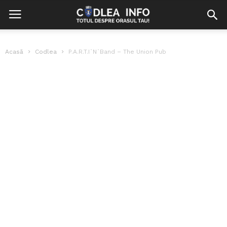
Acasă
Codlea
P.A.R.T.I`N`Band – The Union Pub