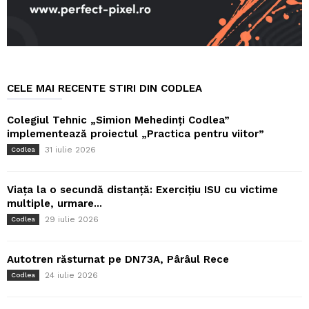
CELE MAI RECENTE STIRI DIN CODLEA
Colegiul Tehnic „Simion Mehedinți Codlea”
implementează proiectul „Practica pentru viitor”
31 iulie 2026
Codlea
Viața la o secundă distanță: Exercițiu ISU cu victime
multiple, urmare...
29 iulie 2026
Codlea
Autotren răsturnat pe DN73A, Pârâul Rece
24 iulie 2026
Codlea