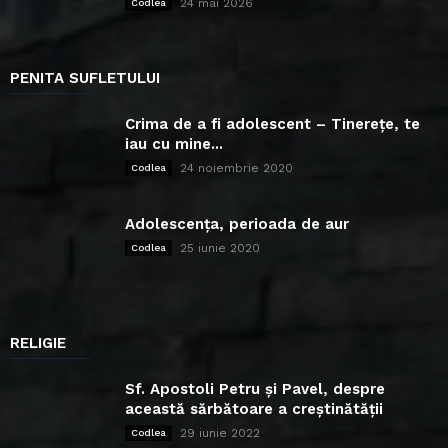
24 mai 2026
Codlea
PENITA SUFLETULUI
Crima de a fi adolescent – Tinerețe, te
iau cu mine...
24 noiembrie 2020
Codlea
Adolescența, perioada de aur
25 iunie 2020
Codlea
RELIGIE
Sf. Apostoli Petru și Pavel, despre
această sărbătoare a creștinătății
29 iunie 2022
Codlea