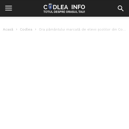
Acasă
Codlea
Ora pământului marcată de elevii școlilor din Codlea