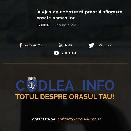
În Ajun de Bobotează preotul sfințește
casele oamenilor
5 ianuarie 2021
Codlea
FACEBOOK
RSS
TWITTER
YOUTUBE
Contactați-ne:
contact@codlea-info.ro