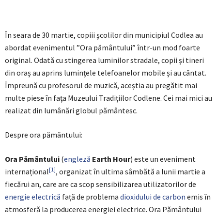
În seara de 30 martie, copiii școlilor din municipiul Codlea au
abordat evenimentul ”Ora pământului” într-un mod foarte
original. Odată cu stingerea luminilor stradale, copii și tineri
din oraș au aprins lumințele telefoanelor mobile și au cântat.
Împreună cu profesorul de muzică, aceștia au pregătit mai
multe piese în fața Muzeului Tradițiilor Codlene. Cei mai mici au
realizat din lumânări globul pământesc.
Despre ora pământului:
Ora Pământului
(
engleză
Earth Hour
) este un eveniment
[1]
internațional
, organizat în ultima sâmbătă a lunii martie a
fiecărui an, care are ca scop sensibilizarea utilizatorilor de
energie electrică
față de problema
dioxidului de carbon
emis în
atmosferă la producerea energiei electrice. Ora Pământului