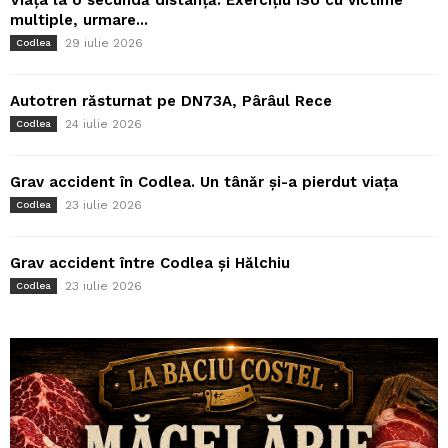
Viața la o secundă distanță: Exercițiu ISU cu victime
multiple, urmare...
29 iulie 2026
Codlea
Autotren răsturnat pe DN73A, Pârâul Rece
24 iulie 2026
Codlea
Grav accident în Codlea. Un tânăr și-a pierdut viața
23 iulie 2026
Codlea
Grav accident între Codlea și Hălchiu
23 iulie 2026
Codlea