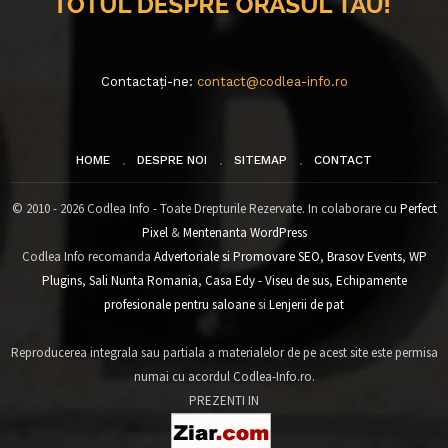
Contactați-ne:
contact@codlea-info.ro
HOME
DESPRE NOI
SITEMAP
CONTACT
© 2010 - 2026 Codlea Info - Toate Drepturile Rezervate. In colaborare cu
Perfect
Pixel
&
Mentenanta WordPress
Codlea Info recomanda
Advertoriale si Promovare SEO
,
Brasov Events
,
WP
Plugins
,
Sali Nunta Romania
,
Casa Edy - Viseu de sus
,
Echipamente
profesionale pentru saloane
si
Lenjerii de pat
Reproducerea integrala sau partiala a materialelor de pe acest site este permisa
numai cu acordul Codlea-Info.ro.
PREZENTI IN