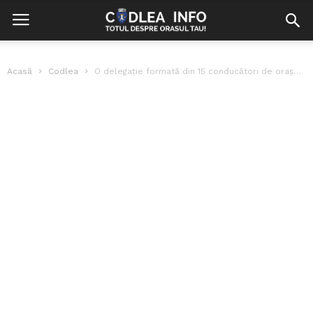
Acasă
Codlea
O delegație formată din 15 conducători de orașe din Republica Moldova a...