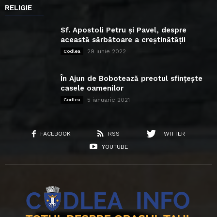
RELIGIE
Sf. Apostoli Petru și Pavel, despre
această sărbătoare a creștinătății
29 iunie 2022
Codlea
În Ajun de Bobotează preotul sfințește
casele oamenilor
5 ianuarie 2021
Codlea
FACEBOOK
RSS
TWITTER
YOUTUBE