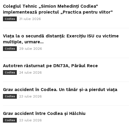
Colegiul Tehnic „Simion Mehedinți Codlea”
implementează proiectul „Practica pentru viitor”
31 iulie 2026
Codlea
Viața la o secundă distanță: Exercițiu ISU cu victime
multiple, urmare...
29 iulie 2026
Codlea
Autotren răsturnat pe DN73A, Pârâul Rece
24 iulie 2026
Codlea
Grav accident în Codlea. Un tânăr și-a pierdut viața
23 iulie 2026
Codlea
Grav accident între Codlea și Hălchiu
23 iulie 2026
Codlea