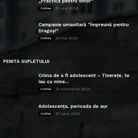
„Practica pentru viitor”
31 iulie 2026
Codlea
Campanie umanitară ”Împreună pentru
Dragoș!”
24 mai 2026
Codlea
PENITA SUFLETULUI
Crima de a fi adolescent – Tinerețe, te
iau cu mine...
24 noiembrie 2020
Codlea
Adolescența, perioada de aur
25 iunie 2020
Codlea