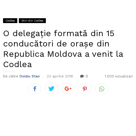
Codlea
Stiri din Codlea
O delegație formată din 15
conducători de orașe din
Republica Moldova a venit la
Codlea
De către
Ovidiu Stan
22 aprilie 2016
0
1.003 vizualizari