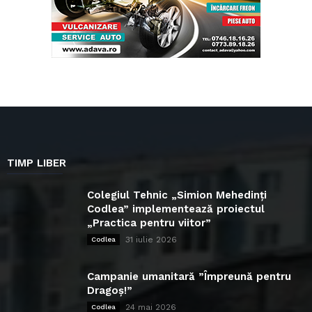
TIMP LIBER
Colegiul Tehnic „Simion Mehedinți
Codlea” implementează proiectul
„Practica pentru viitor”
31 iulie 2026
Codlea
Campanie umanitară ”Împreună pentru
Dragoș!”
24 mai 2026
Codlea