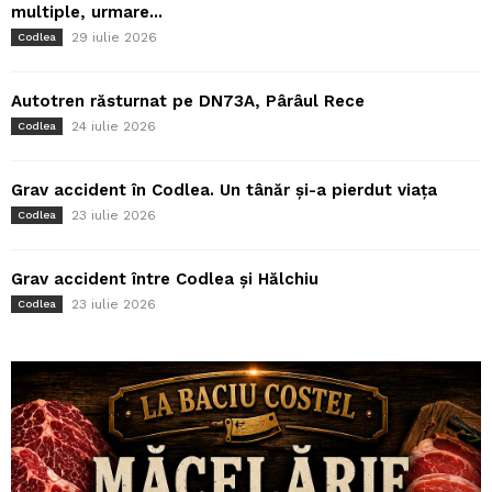
multiple, urmare...
29 iulie 2026
Codlea
Autotren răsturnat pe DN73A, Pârâul Rece
24 iulie 2026
Codlea
Grav accident în Codlea. Un tânăr și-a pierdut viața
23 iulie 2026
Codlea
Grav accident între Codlea și Hălchiu
23 iulie 2026
Codlea