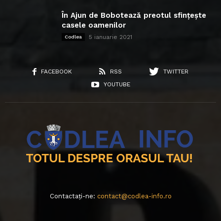
În Ajun de Bobotează preotul sfințește
casele oamenilor
5 ianuarie 2021
Codlea
FACEBOOK
RSS
TWITTER
YOUTUBE
Contactați-ne:
contact@codlea-info.ro