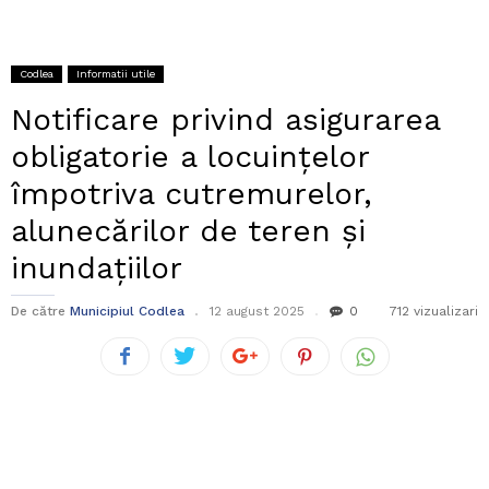
Codlea
Informatii utile
Notificare privind asigurarea
obligatorie a locuințelor
împotriva cutremurelor,
alunecărilor de teren și
inundațiilor
De către
Municipiul Codlea
12 august 2025
0
712 vizualizari