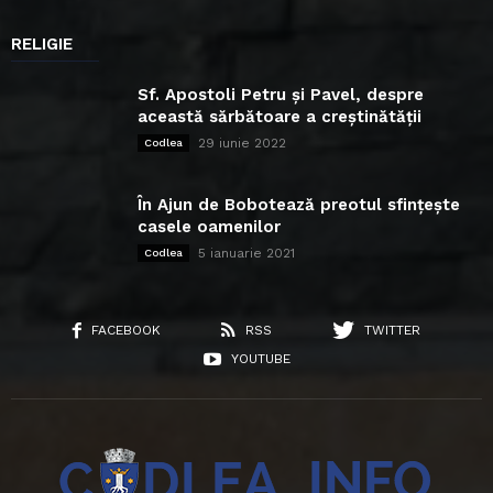
RELIGIE
Sf. Apostoli Petru și Pavel, despre
această sărbătoare a creștinătății
29 iunie 2022
Codlea
În Ajun de Bobotează preotul sfințește
casele oamenilor
5 ianuarie 2021
Codlea
FACEBOOK
RSS
TWITTER
YOUTUBE