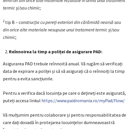
lemn ori din orice alte materiale rezultate în urma unui tratament
termic și/sau chimic;
2
tip B –
construcția cu pereți exteriori din cărămidă nearsă sau
din orice alte materiale nesupuse unui tratament termic și/sau
chimic
;
Reînnoirea la timp a poliței de asigurare PAD:
Asigurarea PAD trebuie reînnoită anual. Vă rugăm să verificați
data de expirare a poliței și să vă asigurați că o reînnoiți la timp
pentru a evita sancțiunile.
Pentru a verifica dacă locuința pe care o dețineți este asigurată,
puteți accesa linkul
https://www.paidromania.ro/myPad/flow/
Vă mulțumim pentru colaborare și pentru responsabilitatea de
care dați dovadă în protejarea locuințelor dumneavoastră