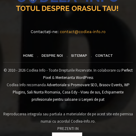
Contactați-ne:
contact@codlea-info.ro
HOME
DESPRE NOI
SITEMAP
CONTACT
© 2010 - 2026 Codlea Info - Toate Drepturile Rezervate. In colaborare cu
Perfect
Pixel
&
Mentenanta WordPress
Codlea Info recomanda
Advertoriale si Promovare SEO
,
Brasov Events
,
WP
Plugins
,
Sali Nunta Romania
,
Casa Edy - Viseu de sus
,
Echipamente
profesionale pentru saloane
si
Lenjerii de pat
Reproducerea integrala sau partiala a materialelor de pe acest site este permisa
numai cu acordul Codlea-Info.ro.
PREZENTI IN