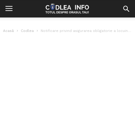
Acasă
Codlea
Notificare privind asigurarea obligatorie a locuințelor împotriva cutremurelor, alunecărilor de teren...