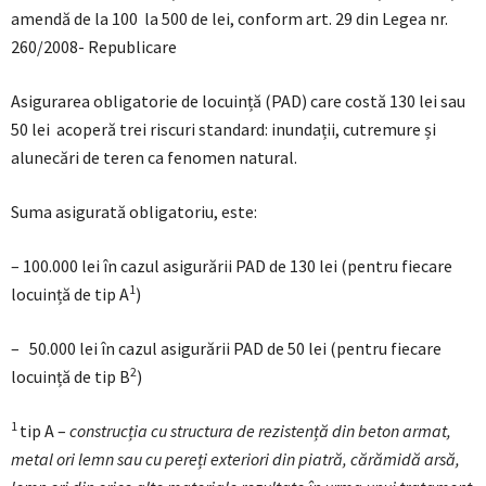
amendă de la 100 la 500 de lei, conform art. 29 din Legea nr.
260/2008- Republicare
Asigurarea obligatorie de locuință (PAD) care costă 130 lei sau
50 lei acoperă trei riscuri standard: inundații, cutremure și
alunecări de teren ca fenomen natural.
Suma asigurată obligatoriu, este:
– 100.000 lei în cazul asigurării PAD de 130 lei (pentru fiecare
1
locuință de tip A
)
– 50.000 lei în cazul asigurării PAD de 50 lei (pentru fiecare
2
locuință de tip B
)
1
tip A –
construcția cu structura de rezistență din beton armat,
metal ori lemn sau cu pereți exteriori din piatră, cărămidă arsă,