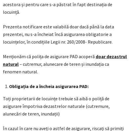
acestora și pentru care s-a păstrat în fapt destinația de
locuință.
Prezenta notificare este valabilă doar dacă până la data
prezentei, nu s-a încheiat încă asigurarea obligatorie a
locuințelor, în condițiile Legii nr. 260/2008- Republicare.
Menționăm că polița de asigurare PAD acoperă
doar dezastrul
natural
– cutremur, alunecare de teren și inundația ca
fenomen natural.
Obligația de a încheia asigurarea PAD:
Toți proprietarii de locuințe trebuie să aibă o poliță de
asigurare împotriva dezastrelor naturale (cutremure,
alunecări de teren, inundații)
În cazul în care nu aveți o astfel de asigurare, riscați să primiți