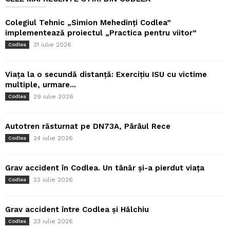
Colegiul Tehnic „Simion Mehedinți Codlea”
implementează proiectul „Practica pentru viitor”
31 iulie 2026
Codlea
Viața la o secundă distanță: Exercițiu ISU cu victime
multiple, urmare...
29 iulie 2026
Codlea
Autotren răsturnat pe DN73A, Pârâul Rece
24 iulie 2026
Codlea
Grav accident în Codlea. Un tânăr și-a pierdut viața
23 iulie 2026
Codlea
Grav accident între Codlea și Hălchiu
23 iulie 2026
Codlea