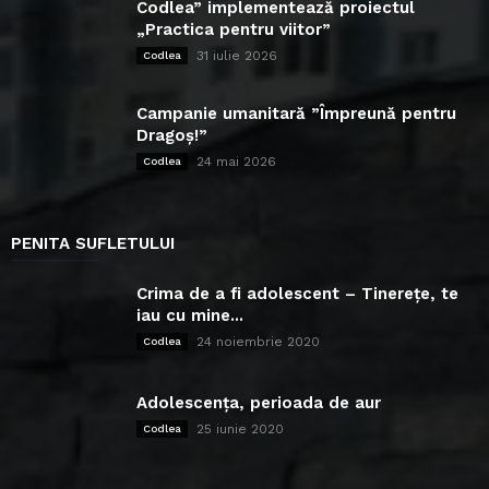
Codlea” implementează proiectul
„Practica pentru viitor”
31 iulie 2026
Codlea
Campanie umanitară ”Împreună pentru
Dragoș!”
24 mai 2026
Codlea
PENITA SUFLETULUI
Crima de a fi adolescent – Tinerețe, te
iau cu mine...
24 noiembrie 2020
Codlea
Adolescența, perioada de aur
25 iunie 2020
Codlea