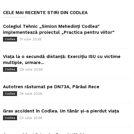
CELE MAI RECENTE STIRI DIN CODLEA
Colegiul Tehnic „Simion Mehedinți Codlea”
implementează proiectul „Practica pentru viitor”
31 iulie 2026
Codlea
Viața la o secundă distanță: Exercițiu ISU cu victime
multiple, urmare...
29 iulie 2026
Codlea
Autotren răsturnat pe DN73A, Pârâul Rece
24 iulie 2026
Codlea
Grav accident în Codlea. Un tânăr și-a pierdut viața
23 iulie 2026
Codlea