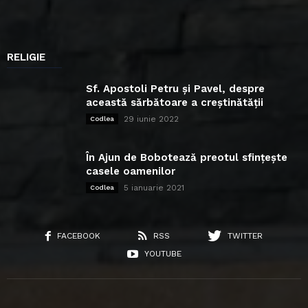
RELIGIE
Sf. Apostoli Petru și Pavel, despre
această sărbătoare a creștinătății
29 iunie 2022
Codlea
În Ajun de Bobotează preotul sfințește
casele oamenilor
5 ianuarie 2021
Codlea
FACEBOOK
RSS
TWITTER
YOUTUBE