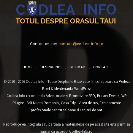
Contactați-ne:
contact@codlea-info.ro
HOME
DESPRE NOI
SITEMAP
CONTACT
© 2010 - 2026 Codlea Info - Toate Drepturile Rezervate. In colaborare cu
Perfect
Pixel
&
Mentenanta WordPress
Codlea Info recomanda
Advertoriale si Promovare SEO
,
Brasov Events
,
WP
Plugins
,
Sali Nunta Romania
,
Casa Edy - Viseu de sus
,
Echipamente
profesionale pentru saloane
si
Lenjerii de pat
Reproducerea integrala sau partiala a materialelor de pe acest site este permisa
numai cu acordul Codlea-Info.ro.