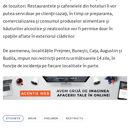
de locuitori. Restaurantele şi cafenelele din hoteluri îi vor
putea servi doar pe clienţii cazaţi, în timp ce prepararea,
comercializarea şi consumul produselor alimentare şi
băuturilor alcoolice şi nealcoolice vor fi permise doar în
spaţiile aflate în exteriorul clădirilor.
De asemenea, localitățile Prejmer, Bunești, Cața, Augustin și
Budila, impun noi restricții pentru următoarele 14 zile, în
funcție de incidența pe fiecare localitate în parte.
ETICHETE
BRAN
PREJMER
RESTRICTII