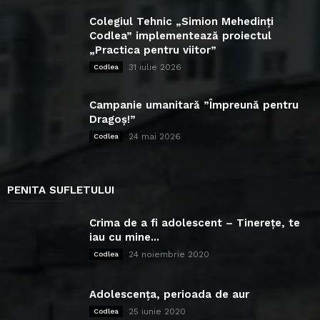
Colegiul Tehnic „Simion Mehedinți
Codlea” implementează proiectul
„Practica pentru viitor”
31 iulie 2026
Codlea
Campanie umanitară ”Împreună pentru
Dragoș!”
24 mai 2026
Codlea
PENITA SUFLETULUI
Crima de a fi adolescent – Tinerețe, te
iau cu mine...
24 noiembrie 2020
Codlea
Adolescența, perioada de aur
25 iunie 2020
Codlea