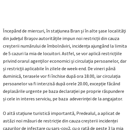
Începând de miercuri, în staţiunea Bran şi în alte şase localităţi
din judeţul Braşov autoritățile impun noi restricții din cauza
creșterii numărului de îmbolnăviri, incidența ajungând la limita
de 5 cazuri la mia de locuitori. Astfel, se vor aplică restricţiile
privind orarul agenţilor economici şi circulaţia persoanelor, dar
și restricţii aplicabile în zilele de week-end. De vineri până
duminică, terasele vor fi închise după ora 18.00, iar circulația
persoanelor va fi interzisă după orele 20.00, excepție făcând
deplasările urgente pe baza declarației pe proprie răspundere
și cele in interes serviciu, pe baza adeverinței de la angajator.
O altă stațiune turistică importantă, Predealul, a aplicat de
astăzi noi măsuri de restricție din cauza creșterii incidenței
cazurilor de infectare cu sars-cov2, cu o rată de peste 3 la mia