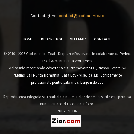
Contactați-ne:
contact@codlea-info.ro
HOME
DESPRE NOI
SITEMAP
CONTACT
© 2010 - 2026 Codlea Info - Toate Drepturile Rezervate. In colaborare cu
Perfect
Pixel
&
Mentenanta WordPress
Codlea Info recomanda
Advertoriale si Promovare SEO
,
Brasov Events
,
WP
Plugins
,
Sali Nunta Romania
,
Casa Edy - Viseu de sus
,
Echipamente
profesionale pentru saloane
si
Lenjerii de pat
Reproducerea integrala sau partiala a materialelor de pe acest site este permisa
numai cu acordul Codlea-Info.ro.
PREZENTI IN