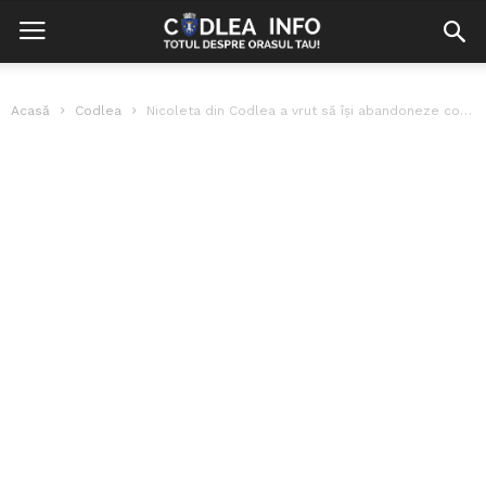
Acasă
Codlea
Nicoleta din Codlea a vrut să își abandoneze copilul nou-născut în sediul...