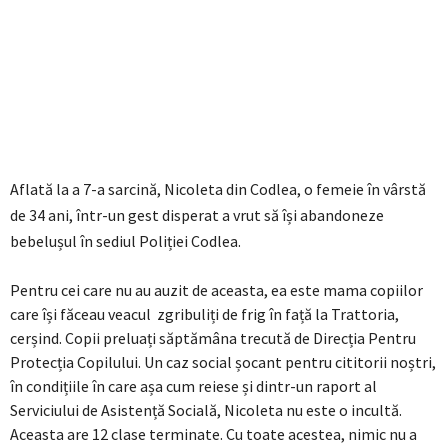
Aflată la a 7-a sarcină, Nicoleta din Codlea, o femeie în vârstă
de 34 ani, într-un gest disperat a vrut să își abandoneze
bebelușul în sediul Poliției Codlea.
Pentru cei care nu au auzit de aceasta, ea este mama copiilor
care își făceau veacul zgribuliți de frig în față la Trattoria,
cerșind. Copii preluați săptămâna trecută de Direcția Pentru
Protecția Copilului. Un caz social șocant pentru cititorii noștri,
în condițiile în care așa cum reiese și dintr-un raport al
Serviciului de Asistență Socială, Nicoleta nu este o incultă.
Aceasta are 12 clase terminate. Cu toate acestea, nimic nu a