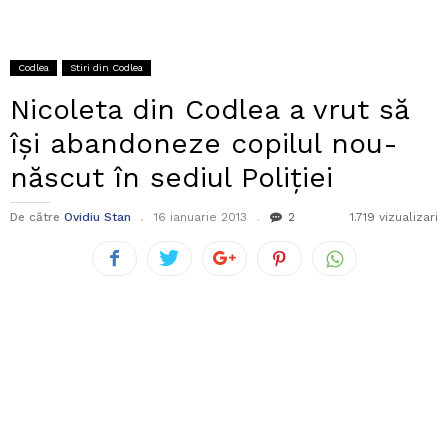
Codlea
Stiri din Codlea
Nicoleta din Codlea a vrut să
își abandoneze copilul nou-
născut în sediul Poliției
De către
Ovidiu Stan
16 ianuarie 2013
2
1.719 vizualizari