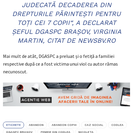
JUDECATĂ DECADEREA DIN
DREPTURILE PĂRINTEȘTI PENTRU
TOȚI CEI 7 COPII“
, A DECLARAT
ȘEFUL DGASPC BRAȘOV, VIRGINIA
MARTIN, CITAT DE
NEWSBV.RO
Mai mult de atât, DGASPC a preluat și o fetiță a familiei
respective după ce a fost victima unui viol cu autor rămas
necunoscut.
ETICHETE
ABANDON
ABANDON COPIII
CAZ SOCIAL
CODLEA
DGASPC BRASOV
FEMEIE DIN CODLEA
NICOLETA