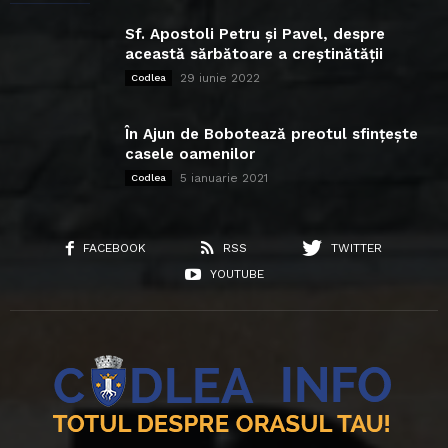
Sf. Apostoli Petru și Pavel, despre
această sărbătoare a creștinătății
29 iunie 2022
Codlea
În Ajun de Bobotează preotul sfințește
casele oamenilor
5 ianuarie 2021
Codlea
FACEBOOK
RSS
TWITTER
YOUTUBE