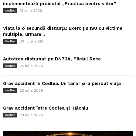
implementează proiectul „Practica pentru viitor”
31 iulie 2026
Codlea
Viața la o secundă distanță: Exercițiu ISU cu victime
multiple, urmare...
29 iulie 2026
Codlea
Autotren răsturnat pe DN73A, Pârâul Rece
24 iulie 2026
Codlea
Grav accident în Codlea. Un tânăr și-a pierdut viața
23 iulie 2026
Codlea
Grav accident între Codlea și Hălchiu
23 iulie 2026
Codlea