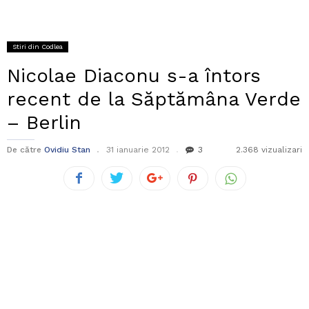
Stiri din Codlea
Nicolae Diaconu s-a întors
recent de la Săptămâna Verde
– Berlin
De către
Ovidiu Stan
31 ianuarie 2012
3
2.368 vizualizari