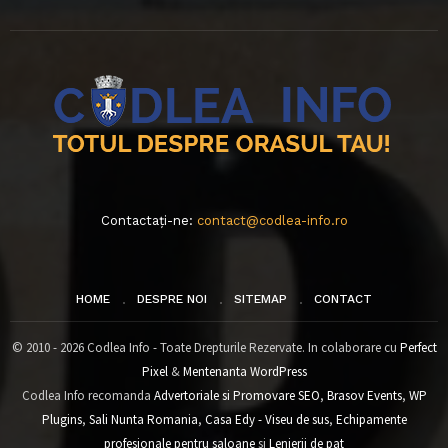
Contactați-ne:
contact@codlea-info.ro
HOME
DESPRE NOI
SITEMAP
CONTACT
© 2010 - 2026 Codlea Info - Toate Drepturile Rezervate. In colaborare cu
Perfect
Pixel
&
Mentenanta WordPress
Codlea Info recomanda
Advertoriale si Promovare SEO
,
Brasov Events
,
WP
Plugins
,
Sali Nunta Romania
,
Casa Edy - Viseu de sus
,
Echipamente
profesionale pentru saloane
si
Lenjerii de pat