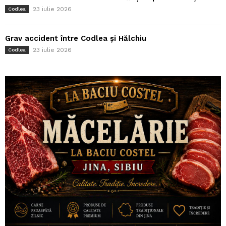
23 iulie 2026
Codlea
Grav accident între Codlea și Hălchiu
23 iulie 2026
Codlea