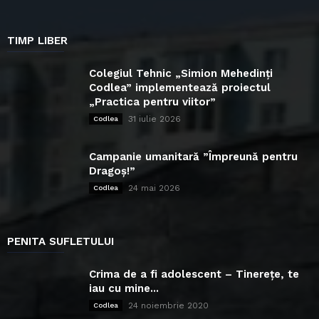
TIMP LIBER
Colegiul Tehnic „Simion Mehedinți
Codlea” implementează proiectul
„Practica pentru viitor”
31 iulie 2026
Codlea
Campanie umanitară ”Împreună pentru
Dragoș!”
24 mai 2026
Codlea
PENITA SUFLETULUI
Crima de a fi adolescent – Tinerețe, te
iau cu mine...
24 noiembrie 2020
Codlea