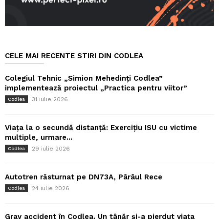
CELE MAI RECENTE STIRI DIN CODLEA
Colegiul Tehnic „Simion Mehedinți Codlea”
implementează proiectul „Practica pentru viitor”
31 iulie 2026
Codlea
Viața la o secundă distanță: Exercițiu ISU cu victime
multiple, urmare...
29 iulie 2026
Codlea
Autotren răsturnat pe DN73A, Pârâul Rece
24 iulie 2026
Codlea
Grav accident în Codlea. Un tânăr și-a pierdut viața