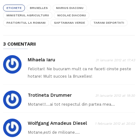
ETICHETE
BRUXELLES
MARIUS DIACONU
MINISTERUL AGRICULTURII
NICOLAE DIACONU
PASTORITUL LA ROMANI
SAPTAMANA VERDE
TARANI DEPORTATI
3 COMENTARII
Mihaela Iaru
31 ianuarie 2012 at 17:43
Felicitari! Ne bucuram mult ca ne faceti cinste peste
hotare! Mult succes la Bruxelles!
Trotineta Drummer
31 ianuarie 2012 at 19:30
Motane!!!…ai tot respectul din partea mea…
Wolfgang Amadeus Diesel
1 februarie 2012 at 20:02
Motane,esti de milioane….