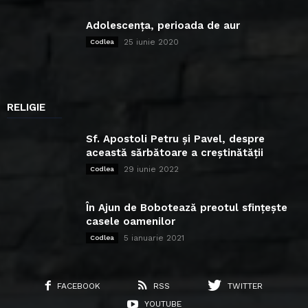
Adolescența, perioada de aur
25 iunie 2020
Codlea
RELIGIE
Sf. Apostoli Petru și Pavel, despre
această sărbătoare a creștinătății
29 iunie 2022
Codlea
În Ajun de Bobotează preotul sfințește
casele oamenilor
5 ianuarie 2021
Codlea
FACEBOOK
RSS
TWITTER
YOUTUBE