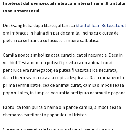
Intelesul duhovnicesc al imbracamintei si hranei Sfantului
Ioan Botezatorul
Din Evanghelia dupa Marcu, aflam ca
Sfantul Ioan Botezatorul
era imbracat in haina din par de camila, incins cu o curea de
piele si ca se hranea cu lacuste si miere salbatica.
Camila poate simboliza atat curatia, cat si necuratia. Daca in
Vechiul Testament ea putea fi privita ca un animal curat
pentru ca era rumegator, ea putea fi vazuta si ca necurata,
daca tinem seama ca avea copita despicata. Daca ramanem la
prima semnificatie, cea de animal curat, camila simbolizeaza
poporul ales, in timp ce necuratia prefigura neamurile pagane.
Faptul ca Ioan purta o haina din par de camila, simbolizeaza
chemarea evreilor si a paganilor la Hristos.
Cureaua, provenita de la un animal mort, semnifica prin