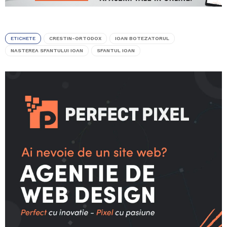
ETICHETE
CRESTIN-ORTODOX
IOAN BOTEZATORUL
NASTEREA SFANTULUI IOAN
SFANTUL IOAN