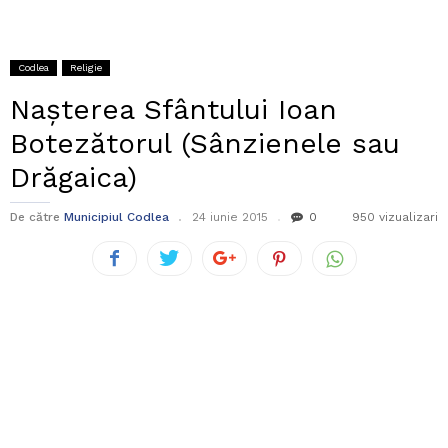
Codlea
Religie
Nașterea Sfântului Ioan
Botezătorul (Sânzienele sau
Drăgaica)
De către
Municipiul Codlea
24 iunie 2015
0
950 vizualizari