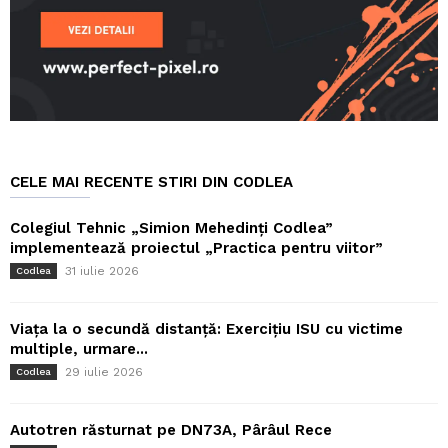
CELE MAI RECENTE STIRI DIN CODLEA
Colegiul Tehnic „Simion Mehedinți Codlea”
implementează proiectul „Practica pentru viitor”
31 iulie 2026
Codlea
Viața la o secundă distanță: Exercițiu ISU cu victime
multiple, urmare...
29 iulie 2026
Codlea
Autotren răsturnat pe DN73A, Pârâul Rece