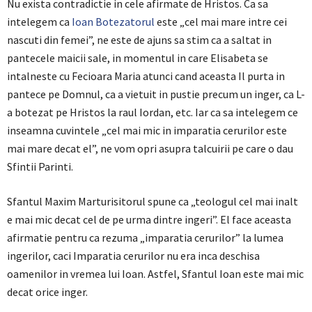
Nu exista contradictie in cele afirmate de Hristos. Ca sa
intelegem ca
Ioan Botezatorul
este „cel mai mare intre cei
nascuti din femei”, ne este de ajuns sa stim ca a saltat in
pantecele maicii sale, in momentul in care Elisabeta se
intalneste cu Fecioara Maria atunci cand aceasta Il purta in
pantece pe Domnul, ca a vietuit in pustie precum un inger, ca L-
a botezat pe Hristos la raul Iordan, etc. Iar ca sa intelegem ce
inseamna cuvintele „cel mai mic in imparatia cerurilor este
mai mare decat el”, ne vom opri asupra talcuirii pe care o dau
Sfintii Parinti.
Sfantul Maxim Marturisitorul spune ca „teologul cel mai inalt
e mai mic decat cel de pe urma dintre ingeri”. El face aceasta
afirmatie pentru ca rezuma „imparatia cerurilor” la lumea
ingerilor, caci Imparatia cerurilor nu era inca deschisa
oamenilor in vremea lui Ioan. Astfel, Sfantul Ioan este mai mic
decat orice inger.