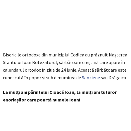
Bisericile ortodoxe din municipiul Codlea au prăznuit Nașterea
Sfantului Ioan Botezatorul, sărbătoare creștină care apare în
calendarul ortodox în ziua de 24 iunie. Această sărbătoare este
cunoscută în popor și sub denumirea de
Sânziene
sau Drăgaica.
La mulți ani părintelui Cioacă Ioan, la mulți ani tuturor
enoriașilor care poartă numele Ioan!