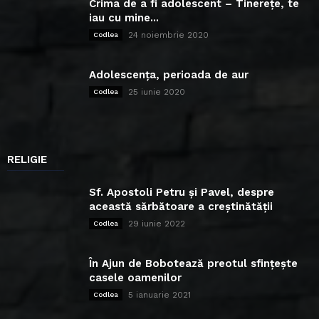
Crima de a fi adolescent – Tinerețe, te
iau cu mine...
24 noiembrie 2020
Codlea
Adolescența, perioada de aur
25 iunie 2020
Codlea
RELIGIE
Sf. Apostoli Petru și Pavel, despre
această sărbătoare a creștinătății
29 iunie 2022
Codlea
În Ajun de Bobotează preotul sfințește
casele oamenilor
5 ianuarie 2021
Codlea