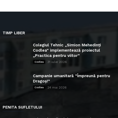
TIMP LIBER
Colegiul Tehnic „Simion Mehedinți
Codlea” implementează proiectul
„Practica pentru viitor”
31 iulie 2026
Codlea
Campanie umanitară ”Împreună pentru
Dragoș!”
24 mai 2026
Codlea
PENITA SUFLETULUI