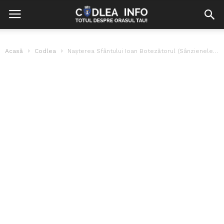
Acasă
Codlea
Nașterea Sfântului Ioan Botezătorul (Sânzienele sau Drăgaica)