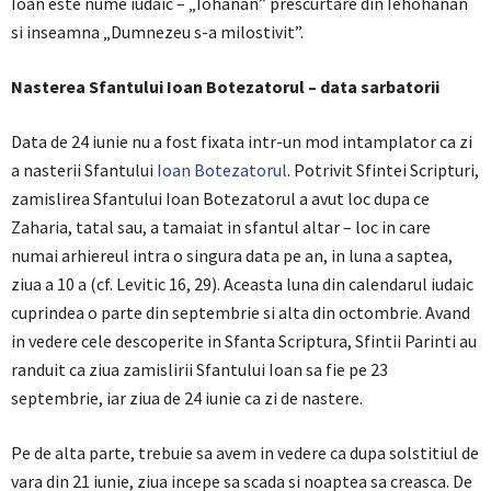
Ioan este nume iudaic – „Iohanan” prescurtare din Iehohanan
si inseamna „Dumnezeu s-a milostivit”.
Nasterea Sfantului Ioan Botezatorul – data sarbatorii
Data de 24 iunie nu a fost fixata intr-un mod intamplator ca zi
a nasterii Sfantului
Ioan Botezatorul
. Potrivit Sfintei Scripturi,
zamislirea Sfantului Ioan Botezatorul a avut loc dupa ce
Zaharia, tatal sau, a tamaiat in sfantul altar – loc in care
numai arhiereul intra o singura data pe an, in luna a saptea,
ziua a 10 a (cf. Levitic 16, 29). Aceasta luna din calendarul iudaic
cuprindea o parte din septembrie si alta din octombrie. Avand
in vedere cele descoperite in Sfanta Scriptura, Sfintii Parinti au
randuit ca ziua zamislirii Sfantului Ioan sa fie pe 23
septembrie, iar ziua de 24 iunie ca zi de nastere.
Pe de alta parte, trebuie sa avem in vedere ca dupa solstitiul de
vara din 21 iunie, ziua incepe sa scada si noaptea sa creasca. De