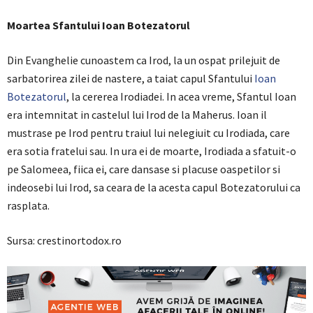
Moartea Sfantului Ioan Botezatorul
Din Evanghelie cunoastem ca Irod, la un ospat prilejuit de
sarbatorirea zilei de nastere, a taiat capul Sfantului
Ioan
Botezatorul
, la cererea Irodiadei. In acea vreme, Sfantul Ioan
era intemnitat in castelul lui Irod de la Maherus. Ioan il
mustrase pe Irod pentru traiul lui nelegiuit cu Irodiada, care
era sotia fratelui sau. In ura ei de moarte, Irodiada a sfatuit-o
pe Salomeea, fiica ei, care dansase si placuse oaspetilor si
indeosebi lui Irod, sa ceara de la acesta capul Botezatorului ca
rasplata.
Sursa: crestinortodox.ro