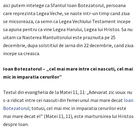
aici putem intelege ca Sfantul Ioan Botezatorul, persoana
care reprezinta Legea Veche, se naste intr-un timp cand ziua
se micsoreaza, ca semn ca Legea Vechiului Testament incepe
sa apuna pentru ca vine Legea Harului, Legea lui Hristos. Sa nu
uitam ca Nasterea Mantuitorului este praznuita pe 25
decembrie, dupa solstitiul de iarna din 22 decembrie, cand ziua
incepe sa creasca.
Ioan Botezatorul – „cel mai mare intre cei nascuti, cel mai
mic in imparatia cerurilor”
Textul din evanghelia de la Matei 11, 11: „Adevarat zic voua: nu
s-a ridicat intre cei nascuti din femei unul mai mare decat
Ioan
Botezatorul
; totusi, cel mai mic in imparatia cerurilor este
mai mare decat el” (Matei 11, 11), este marturisirea lui Hristos
despre Ioan.