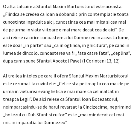
O alta talcuire a Sfantul Maxim Marturistorul este aceasta:
„Fiindca se credea ca Ioan a dobandit prin contemplatie toata
cunostinta ingaduita aici, cunostinta cea mai mica si cea mai
de pe urma in viata viitoare e mai mare decat cea de aici”. De
aici reiese ca orice cunoastere a lui Dumnezeu in aceasta lume,
este doar „in parte” sau „ca in oglinda, in ghicitura”, pe cand in
lumea de dincolo, cunoasterea va fi „fata catre fata”, „deplina”,
dupa cum spune Sfantul Apostol Pavel (I Corinteni 13, 12).
Al treilea inteles pe care il ofera Sfantul Maxim Marturisitorul
este rezumat la cuvintele: „Cel ce sta pe treapta cea mai de pe
urma in vietuirea evanghelica e mai mare ca cel inaltat in
treapta Legii”. De aici reiese ca Sfantul Ioan Botezatorul,
neimpartasindu-se de harul revarsat la Cincizecime, neprimind
„botezul cu Duh Sfant si cu foc” este „mai mic decat cel mai
mic in imparatia lui Dumnezeu”.