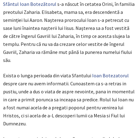
Sfântul Ioan Botezătorul
s-a născut în cetatea Orini, în familia
preotului Zaharia. Elisabeta, mama sa, era descendentă a
seminției lui Aaron. Nașterea prorocului Ioan s-a petrecut cu
sase luni înaintea nașterii lui Iisus. Nașterea sa a fost vestită
de către îngerul Gavriil lui Zaharia, în timp ce acesta slujea la
templu. Pentru că nu va da crezare celor vestite de îngerul
Gavriil, Zaharia va rămâne mut până la punerea numelui fiului
său.
Exista o lunga perioada din viata Sfantului
Ioan Botezatorul
despre care nu avem informatii. Cunoastem ca s-a retras in
pustiu, unde a dus o viata de aspre nevointe, pana in momentul
in care a primit porunca sa inceapa sa predice. Rolul lui Ioan nu
a fost numai acela de a pregati poporul pentru venirea lui
Hristos, ci si acela de a-L descoperi lumii ca Mesia si Fiul lui
Dumnezeu.