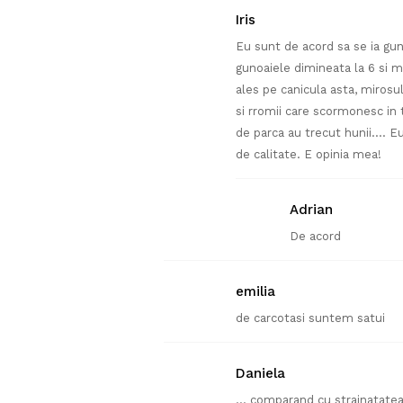
Iris
Eu sunt de acord sa se ia gun
gunoaiele dimineata la 6 si m
ales pe canicula asta, mirosu
si rromii care scormonesc in
de parca au trecut hunii…. Eu
de calitate. E opinia mea!
Adrian
De acord
emilia
de carcotasi suntem satui
Daniela
… comparand cu strainatatea, s