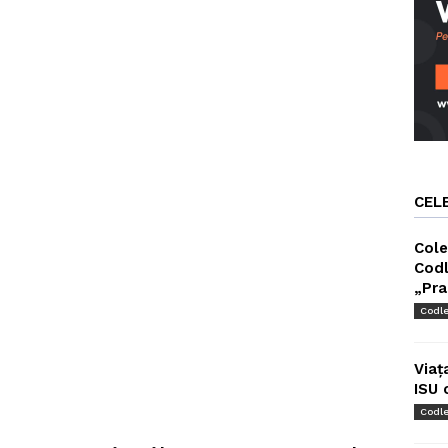
CEL
Cole
Codl
„Pra
Codl
Viaț
ISU 
Codl