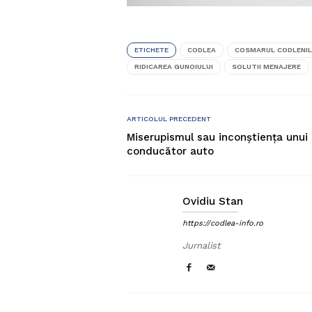
ETICHETE
CODLEA
COSMARUL CODLENI
RIDICAREA GUNOIULUI
SOLUTII MENAJERE
ARTICOLUL PRECEDENT
Miserupismul sau inconștiența unui
conducător auto
Ovidiu Stan
https://codlea-info.ro
Jurnalist