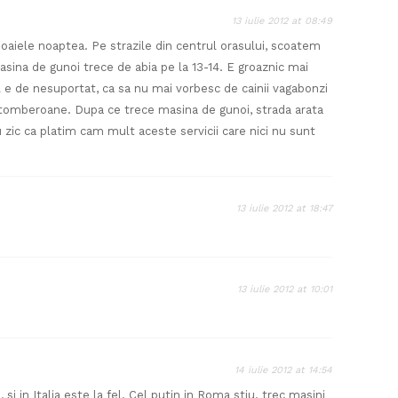
13 iulie 2012 at 08:49
oaiele noaptea. Pe strazile din centrul orasului, scoatem
asina de gunoi trece de abia pe la 13-14. E groaznic mai
l e de nesuportat, ca sa nu mai vorbesc de cainii vagabonzi
 tomberoane. Dupa ce trece masina de gunoi, strada arata
 zic ca platim cam mult aceste servicii care nici nu sunt
13 iulie 2012 at 18:47
13 iulie 2012 at 10:01
14 iulie 2012 at 14:54
i in Italia este la fel. Cel putin in Roma stiu. trec masini