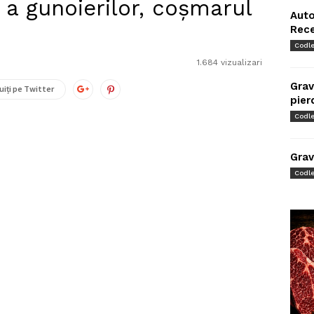
a gunoierilor, coșmarul
Auto
Rec
Codl
1.684 vizualizari
Grav
uiți pe Twitter
pier
Codl
Grav
Codl