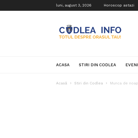
luni, august 3, 2026
Horoscop astazi
Codlea
Info
ACASA
STIRI DIN CODLEA
EVEN
Acasă
Stiri din Codlea
Munca de noapt