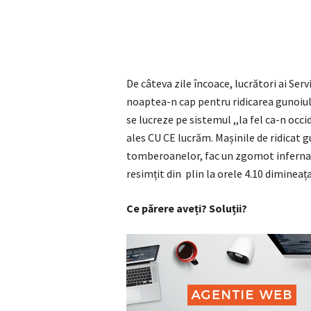
De câteva zile încoace, lucrători ai Ser
noaptea-n cap pentru ridicarea gunoiulu
se lucreze pe sistemul ,,la fel ca-n occi
ales CU CE lucrăm. Mașinile de ridicat g
tomberoanelor, fac un zgomot infernal p
resimțit din plin la orele 4.10 dimineața
Ce părere aveți? Soluții?