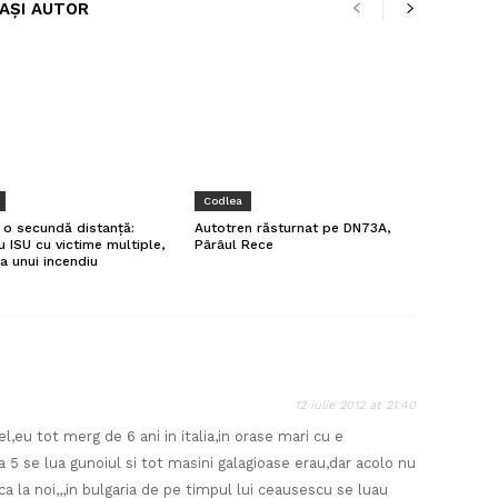
LAȘI AUTOR
Codlea
a o secundă distanță:
Autotren răsturnat pe DN73A,
u ISU cu victime multiple,
Pârâul Rece
a unui incendiu
12 iulie 2012 at 21:40
 fel,eu tot merg de 6 ani in italia,in orase mari cu e
a 5 se lua gunoiul si tot masini galagioase erau,dar acolo nu
a la noi,,,in bulgaria de pe timpul lui ceausescu se luau