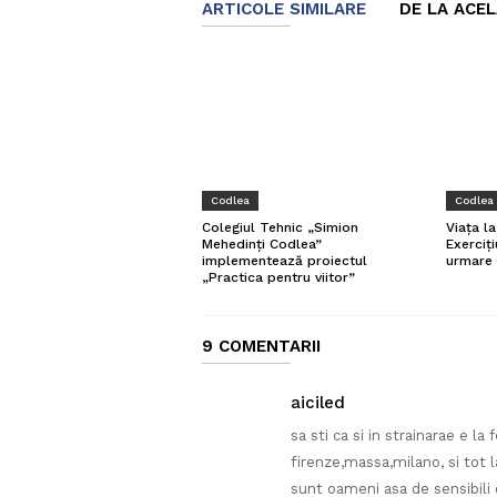
ARTICOLE SIMILARE
DE LA ACE
Codlea
Codlea
Viața l
Colegiul Tehnic „Simion
Exerciți
Mehedinți Codlea”
urmare 
implementează proiectul
„Practica pentru viitor”
9 COMENTARII
aiciled
sa sti ca si in strainarae e la
firenze,massa,milano, si tot l
sunt oameni asa de sensibili c