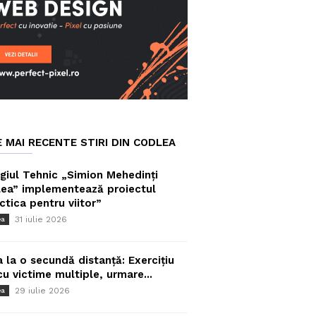
E MAI RECENTE STIRI DIN CODLEA
giul Tehnic „Simion Mehedinți
ea” implementează proiectul
ctica pentru viitor”
31 iulie 2026
ea
a la o secundă distanță: Exercițiu
cu victime multiple, urmare...
29 iulie 2026
ea