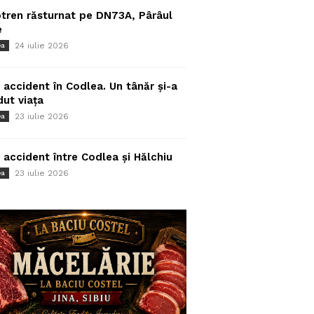
tren răsturnat pe DN73A, Pârâul
e
24 iulie 2026
ea
 accident în Codlea. Un tânăr și-a
dut viața
23 iulie 2026
ea
 accident între Codlea și Hălchiu
23 iulie 2026
ea