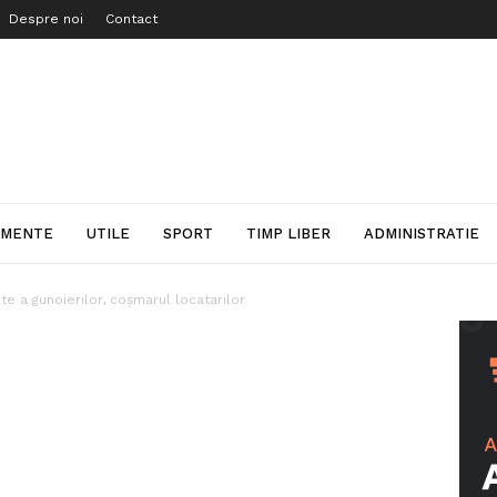
Despre noi
Contact
IMENTE
UTILE
SPORT
TIMP LIBER
ADMINISTRATIE
e a gunoierilor, coșmarul locatarilor