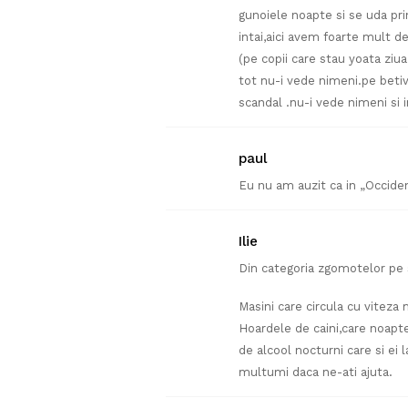
gunoiele noapte si se uda pr
intai,aici avem foarte mult d
(pe copii care stau yoata ziua i
tot nu-i vede nimeni.pe betivi
scandal .nu-i vede nimeni si
paul
Eu nu am auzit ca in „Occide
Ilie
Din categoria zgomotelor pe st
Masini care circula cu viteza
Hoardele de caini,care noap
de alcool nocturni care si ei l
multumi daca ne-ati ajuta.