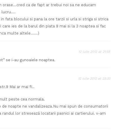
in orase…cred ca de fapt ar trebui noi sa ne educam
e lucru….
n fata blocului si pana la ore tarzii si urla si striga si strica
 care ies de la barul din piata 9 mai si la 3 noaptea si fac
 inca multe altele……)
12 iulie 2012 at 21:58
nt” se i-au gunoaiele noaptea.
12 iulie 2012 at 23:33
r.9 Mai ar mai fi..
 mult peste cea normala.
te de noapte ne vandalizeaza.Nu mai spun de consumatorii
a randul lor stresează locatarii pasnici ai cartierului. v-am