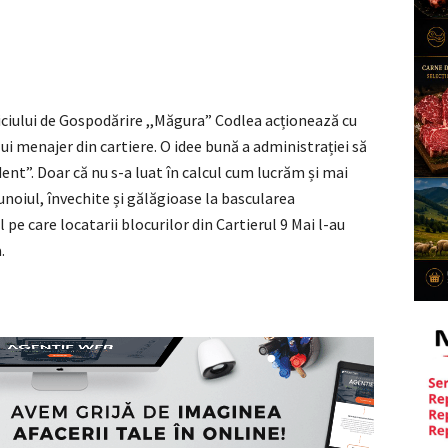
viciului de Gospodărire ,,Măgura” Codlea acționează cu
i menajer din cartiere. O idee bună a administrației să
dent”. Doar că nu s-a luat în calcul cum lucrăm și mai
unoiul, învechite și gălăgioase la bascularea
e care locatarii blocurilor din Cartierul 9 Mai l-au
.