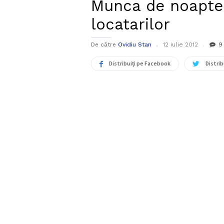
Munca de noapte 
locatarilor
De către
Ovidiu Stan
12 iulie 2012
9
Distribuiți pe Facebook
Distrib