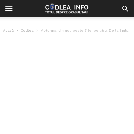
Acasă
Codlea
Motorina, din nou peste 7 lei pe litru. De la 1 iulie,...