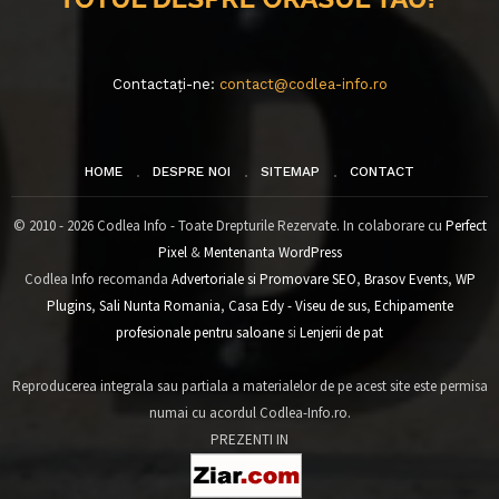
Contactați-ne:
contact@codlea-info.ro
HOME
DESPRE NOI
SITEMAP
CONTACT
© 2010 - 2026 Codlea Info - Toate Drepturile Rezervate. In colaborare cu
Perfect
Pixel
&
Mentenanta WordPress
Codlea Info recomanda
Advertoriale si Promovare SEO
,
Brasov Events
,
WP
Plugins
,
Sali Nunta Romania
,
Casa Edy - Viseu de sus
,
Echipamente
profesionale pentru saloane
si
Lenjerii de pat
Reproducerea integrala sau partiala a materialelor de pe acest site este permisa
numai cu acordul Codlea-Info.ro.
PREZENTI IN