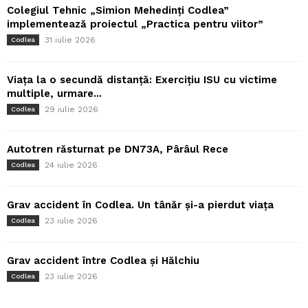
Colegiul Tehnic „Simion Mehedinți Codlea”
implementează proiectul „Practica pentru viitor”
31 iulie 2026
Codlea
Viața la o secundă distanță: Exercițiu ISU cu victime
multiple, urmare...
29 iulie 2026
Codlea
Autotren răsturnat pe DN73A, Pârâul Rece
24 iulie 2026
Codlea
Grav accident în Codlea. Un tânăr și-a pierdut viața
23 iulie 2026
Codlea
Grav accident între Codlea și Hălchiu
23 iulie 2026
Codlea