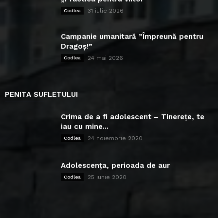
31 iulie 2026
Codlea
Campanie umanitară ”Împreună pentru
Dragoș!”
24 mai 2026
Codlea
PENITA SUFLETULUI
Crima de a fi adolescent – Tinerețe, te
iau cu mine...
24 noiembrie 2020
Codlea
Adolescența, perioada de aur
25 iunie 2020
Codlea