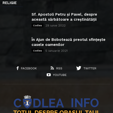
RELIGIE
Sf. Apostoli Petru și Pavel, despre
această sărbătoare a creștinătății
29 iunie 2022
Codlea
În Ajun de Bobotează preotul sfințește
casele oamenilor
5 ianuarie 2021
Codlea
FACEBOOK
RSS
TWITTER
YOUTUBE