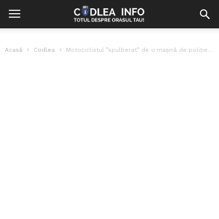
Acasă
Codlea
Motociclistul ”spulberat” de o mașină de poliție este la rândul său polițist