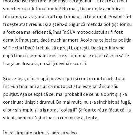
motociclist. Rău tare la polițiști cetățeanul… El este cel mai
șmecher cu telefonul mobil! Nu mai știu pe unde a publicat
filmarea, că v-aș arăta ultrajul omului cu telefonul. Posibil să-l
fi deșteptat vreunul și a șters-o. Sigur că metoda polițiștilor nu
a fost cea mai eficientă, însă în SUA motociclistul ar fi fost
demult împușcat, dacă nu chiar mort. Acolo nu te joci cu poliția
să fie clar! Dacă trebuie să oprești, oprești. Dacă poliția vine
după tine cu semnale acustice și luminoase e clar că vrea să te
tragă pe dreapta, nu să îți devină escortă.
Și uite-așa, o întreagă poveste pro și contra motociclistului.
Într-un final am aflat că motociclistul este la rândul său
polițist. Așa se explică cel mai probabil de ce nu a oprit și și-a
continuat liniștit drumul. Ba mai mult, nu s-a sinchisit să fugă,
ci pur și simplu și-a ignorat ”colegii”. Și foarte rău a făcut că i-a
sfidat, pentru că și-a luat-o cum nu se aștepta.
Între timp am primit și adresa video..