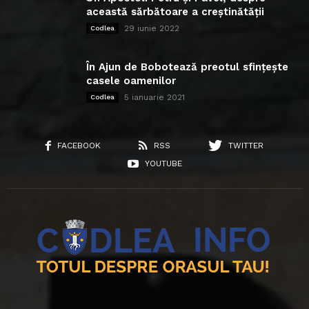
această sărbătoare a creștinătății
29 iunie 2022
Codlea
În Ajun de Bobotează preotul sfințește
casele oamenilor
5 ianuarie 2021
Codlea
FACEBOOK
RSS
TWITTER
YOUTUBE