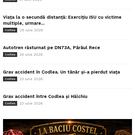
Viața la o secundă distanță: Exercițiu ISU cu victime
multiple, urmare...
29 iulie 2026
Codlea
Autotren răsturnat pe DN73A, Pârâul Rece
24 iulie 2026
Codlea
Grav accident în Codlea. Un tânăr și-a pierdut viața
23 iulie 2026
Codlea
Grav accident între Codlea și Hălchiu
23 iulie 2026
Codlea