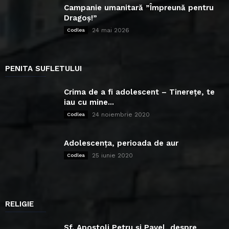
Campanie umanitară ”Împreună pentru
Dragoș!”
24 mai 2026
Codlea
PENITA SUFLETULUI
Crima de a fi adolescent – Tinerețe, te
iau cu mine...
24 noiembrie 2020
Codlea
Adolescența, perioada de aur
25 iunie 2020
Codlea
RELIGIE
Sf. Apostoli Petru și Pavel, despre