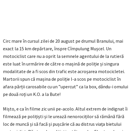
Circ mare în cursul zilei de 20 august pe drumul Branului, mai
exact la 15 km depărtare, înspre Cîmpulung Mușcel. Un
motociclist care nu a oprit la semnele agentului de la rutieră
este luat în urmărire de către o mașină de poliție și singura
modalitate de a fi scos din trafic este acroșarea motocicletei.
Martorii spun că mașina de poliție l-a scos pe motociclist în
afara părții carosabile cu un ”upercut” ca la box, dându-i omului
pe două roți un K.O. a la Bute!
Mișto, e ca în filme zic unii pe-acolo. Altul extrem de indignat îi
filmează pe polițiști și le urează nenorociților să rămână fără
loc de muncă și să facă și pușcărie că au distrus viața bietului