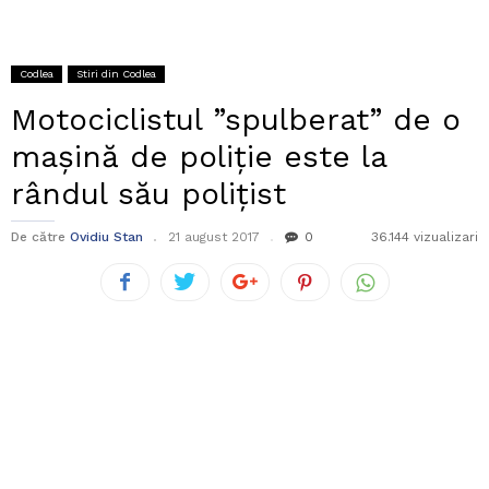
Codlea
Stiri din Codlea
Motociclistul ”spulberat” de o
mașină de poliție este la
rândul său polițist
De către
Ovidiu Stan
21 august 2017
0
36.144 vizualizari