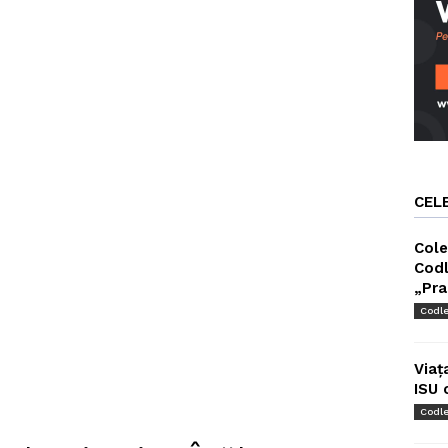
CEL
Cole
Codl
„Pra
Codl
Viaț
ISU 
Codl