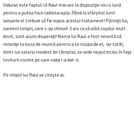
îndurat este faptul că Raul mai are la dispoziţie nici o lună
pentru a putea face radioterapia. Până la sfârşitul lunii
ianuarie el trebuie să fie supus acestui tratament! Părinţii lui,
oameni simpli, care s-au chinuit 3 ani ca să aibă copilul mult
dorit, sunt acum disperaţi! Mama lui Raul a fost nevoită să
renunţe la locul de muncă pentru a se ocupa de el, iar tatăl,
dintr-un salariu modest de tâmplar, se vede neputincios în faţa
loviturii crunte pe care viaţa i-a dat-o.
Pe chipul lui Raul se citeşte ac