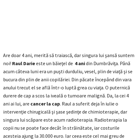
Are doar 4 ani, merită să traiască, dar singura lui şansă suntem
noi!
Raul Darie
este un băieţel de
4 ani
din Dumbrăviţa. Până
acum câteva luni era un puşti durduliu, vesel, plin de viaţă şi se
bucura din plin de anii copilăriei. Din păcate începând din vara
anului trecut el se află într-o luptă grea cu viaţa. O puternică
durere de cap a scos la iveală o tumoare malignă. Da, la cei 4
ani ai lui, are
cancer la cap
. Raul a suferit deja în iulie o
intervenţie chirugicală şi şase şedinţe de chimioterapie, dar
singura lui scăpare este acum radioterapia. Radioterapia la
copii nu se poate face decât în străinătate, iar costurile
acesteia ajung la 30.000 euro. Iar ceea este cel mai greu de