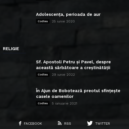
Adolescența, perioada de aur
25 iunie 2020
Codlea
RELIGIE
Sf. Apostoli Petru și Pavel, despre
această sărbătoare a creștinătății
29 iunie 2022
Codlea
În Ajun de Bobotează preotul sfințește
casele oamenilor
5 ianuarie 2021
Codlea
FACEBOOK
RSS
TWITTER