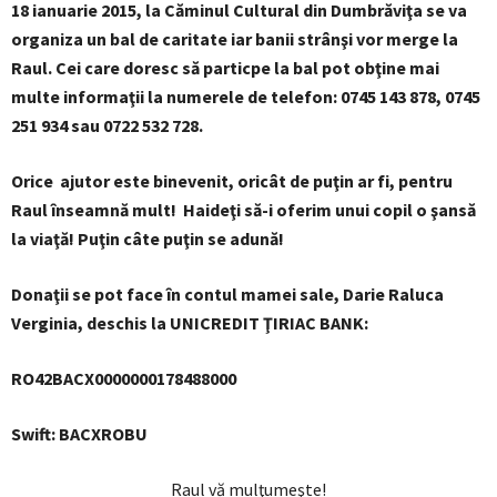
18 ianuarie 2015, la Căminul Cultural din Dumbrăviţa se va
organiza un bal de caritate iar banii strânşi vor merge la
Raul. Cei care doresc să particpe la bal pot obţine mai
multe informaţii la numerele de telefon: 0745 143 878, 0745
251 934 sau 0722 532 728.
Orice ajutor este binevenit, oricât de puţin ar fi, pentru
Raul înseamnă mult! Haideţi să-i oferim unui copil o şansă
la viaţă! Puţin câte puţin se adună!
Donaţii se pot face în contul mamei sale, Darie Raluca
Verginia, deschis la UNICREDIT ŢIRIAC BANK:
RO42BACX0000000178488000
Swift: BACXROBU
Raul vă mulţumeşte!