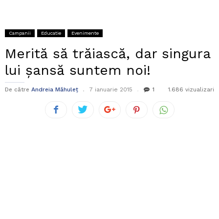
Campanii
Educatie
Evenimente
Merită să trăiască, dar singura
lui şansă suntem noi!
De către
Andreia Măhuleț
7 ianuarie 2015
1
1.686 vizualizari