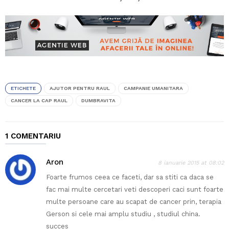
ETICHETE
AJUTOR PENTRU RAUL
CAMPANIE UMANITARA
CANCER LA CAP RAUL
DUMBRAVITA
1 COMENTARIU
Aron
8 ianuarie 2015 at 08:02
Foarte frumos ceea ce faceti, dar sa stiti ca daca se
fac mai multe cercetari veti descoperi caci sunt foarte
multe persoane care au scapat de cancer prin, terapia
Gerson si cele mai amplu studiu , studiul china.
succes