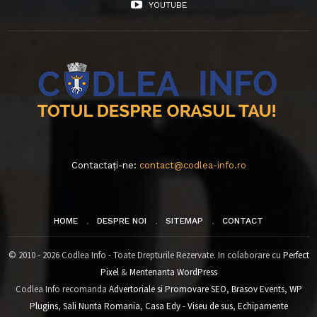
YOUTUBE
Contactați-ne:
contact@codlea-info.ro
HOME
DESPRE NOI
SITEMAP
CONTACT
© 2010 - 2026 Codlea Info - Toate Drepturile Rezervate. In colaborare cu
Perfect
Pixel
&
Mentenanta WordPress
Codlea Info recomanda
Advertoriale si Promovare SEO
,
Brasov Events
,
WP
Plugins
,
Sali Nunta Romania
,
Casa Edy - Viseu de sus
,
Echipamente