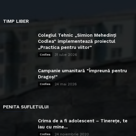
TIMP LIBER
Colegiul Tehnic „Simion Mehedinți
Codlea” implementează proiectul
„Practica pentru viitor”
31 iulie 2026
Codlea
Campanie umanitară ”Împreună pentru
Dragoș!”
24 mai 2026
Codlea
PENITA SUFLETULUI
Crima de a fi adolescent – Tinerețe, te
iau cu mine...
24 noiembrie 2020
Codlea