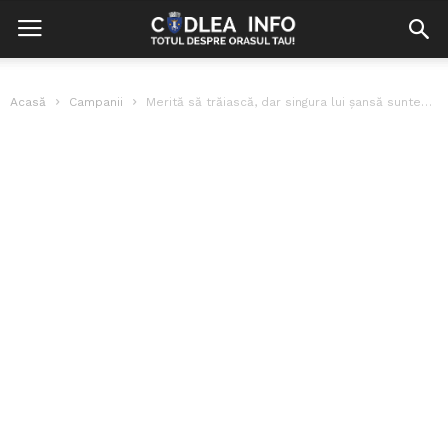
Acasă
Campanii
Merită să trăiască, dar singura lui şansă suntem noi!