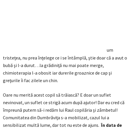
um
tristeţea, nu prea înţelege ce i se întâmplă, ştie doar că a avut o
bubă şi l-a durut…la grădiniţă nu mai poate merge,
chimioterapia l-a obosit iar durerile groaznice de cap şi
greţurile îi fac zilele un chin.
Oare nu merită acest copil să trăiască? E doar un suflet
nevinovat, un suflet ce strigă acum după ajutor! Dar eu cred că
împreună putem să-i redăm lui Raul copilăria şi zâmbetul!
Comunitatea din Dumbrăviţa s-a mobilizat, cazul lui a
sensibilizat multă lume, dar tot nu este de ajuns.
În data de