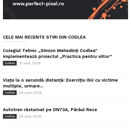
CELE MAI RECENTE STIRI DIN CODLEA
Colegiul Tehnic „Simion Mehedinți Codlea”
implementează proiectul „Practica pentru viitor”
31 iulie 2026
Codlea
Viața la o secundă distanță: Exercițiu ISU cu victime
multiple, urmare...
29 iulie 2026
Codlea
Autotren răsturnat pe DN73A, Pârâul Rece
24 iulie 2026
Codlea