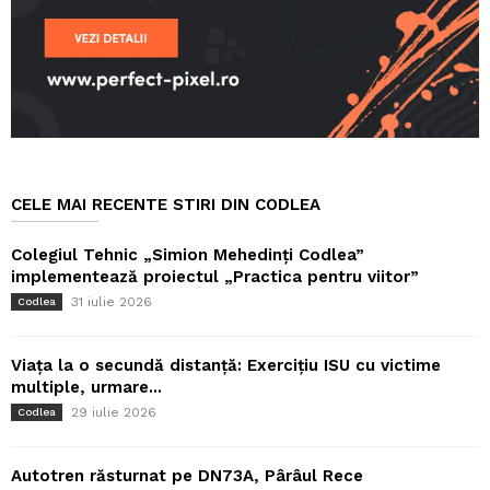
CELE MAI RECENTE STIRI DIN CODLEA
Colegiul Tehnic „Simion Mehedinți Codlea”
implementează proiectul „Practica pentru viitor”
31 iulie 2026
Codlea
Viața la o secundă distanță: Exercițiu ISU cu victime
multiple, urmare...
29 iulie 2026
Codlea
Autotren răsturnat pe DN73A, Pârâul Rece