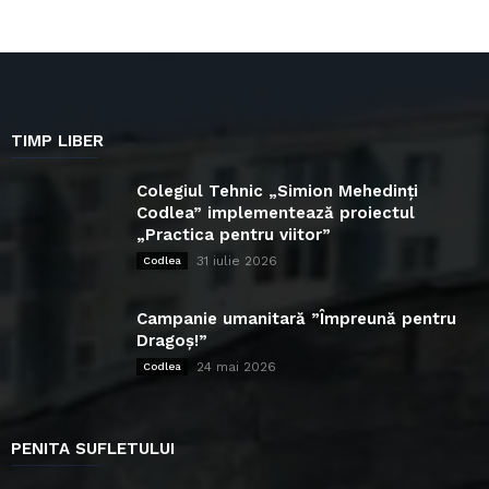
TIMP LIBER
Colegiul Tehnic „Simion Mehedinți
Codlea” implementează proiectul
„Practica pentru viitor”
31 iulie 2026
Codlea
Campanie umanitară ”Împreună pentru
Dragoș!”
24 mai 2026
Codlea
PENITA SUFLETULUI