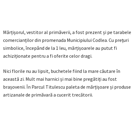
Mărțișorul, vestitor al primăverii, a fost prezent și pe tarabele
comercianților din promenada Municipiului Codlea. Cu prețuri
simbolice, începând de la 1 leu, mărțișoarele au putut fi
achiziționate pentru a fi oferite celor dragi.
Nici florile nu au lipsit, buchetele fiind la mare căutare în
această zi. Mult mai harnici și mai bine pregătiți au fost
brașovenii. În Parcul Titulescu paleta de mărțișoare și produse
artizanale de primăvară a cucerit trecătorii.