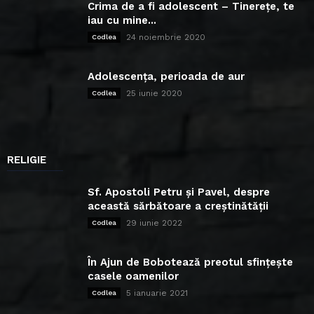
Crima de a fi adolescent – Tinerețe, te
iau cu mine...
24 noiembrie 2020
Codlea
Adolescența, perioada de aur
25 iunie 2020
Codlea
RELIGIE
Sf. Apostoli Petru și Pavel, despre
această sărbătoare a creștinătății
29 iunie 2022
Codlea
În Ajun de Bobotează preotul sfințește
casele oamenilor
5 ianuarie 2021
Codlea