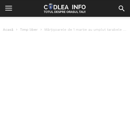
Acasă
Timp liber
Mărțișoarele de 1 martie au umplut tarabele și la Codlea