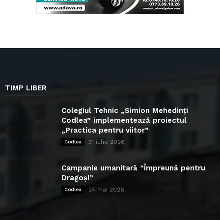
TIMP LIBER
Colegiul Tehnic „Simion Mehedinți
Codlea” implementează proiectul
„Practica pentru viitor”
31 iulie 2026
Codlea
Campanie umanitară ”Împreună pentru
Dragoș!”
24 mai 2026
Codlea