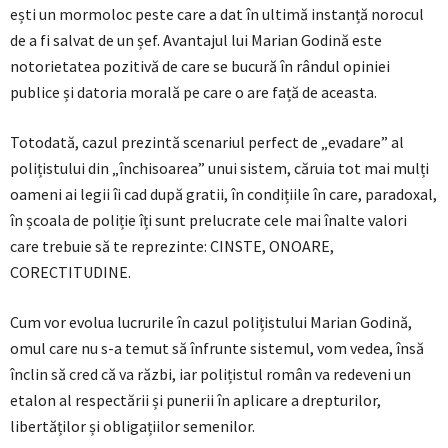
ești un mormoloc peste care a dat în ultimă instanță norocul
de a fi salvat de un șef. Avantajul lui Marian Godină este
notorietatea pozitivă de care se bucură în rândul opiniei
publice și datoria morală pe care o are față de aceasta.
Totodată, cazul prezintă scenariul perfect de „evadare” al
polițistului din „închisoarea” unui sistem, căruia tot mai mulți
oameni ai legii îi cad după gratii, în condițiile în care, paradoxal,
în școala de poliție îți sunt prelucrate cele mai înalte valori
care trebuie să te reprezinte: CINSTE, ONOARE,
CORECTITUDINE.
Cum vor evolua lucrurile în cazul polițistului Marian Godină,
omul care nu s-a temut să înfrunte sistemul, vom vedea, însă
înclin să cred că va răzbi, iar polițistul român va redeveni un
etalon al respectării și punerii în aplicare a drepturilor,
libertăților și obligațiilor semenilor.