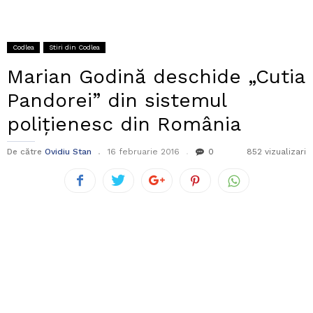
Codlea
Stiri din Codlea
Marian Godină deschide „Cutia
Pandorei” din sistemul
polițienesc din România
De către
Ovidiu Stan
16 februarie 2016
0
852 vizualizari