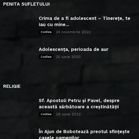
PENITA SUFLETULUI
Crima de a fi adolescent – Tinerețe, te
iau cu mine...
24 noiembrie 2020
Codlea
Adolescența, perioada de aur
25 iunie 2020
Codlea
RELIGIE
Sf. Apostoli Petru și Pavel, despre
această sărbătoare a creștinătății
29 iunie 2022
Codlea
În Ajun de Bobotează preotul sfințește
casele oamenilor