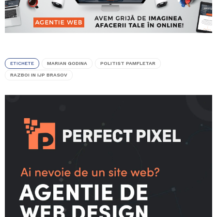
ETICHETE
MARIAN GODINA
POLITIST PAMFLETAR
RAZBOI IN IJP BRASOV