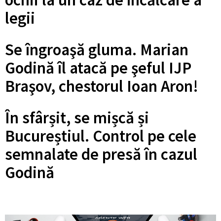
legii
Se îngroaşă gluma. Marian
Godină îl atacă pe şeful IJP
Braşov, chestorul Ioan Aron!
În sfârșit, se mișcă și
Bucureștiul. Control pe cele
semnalate de presă în cazul
Godină