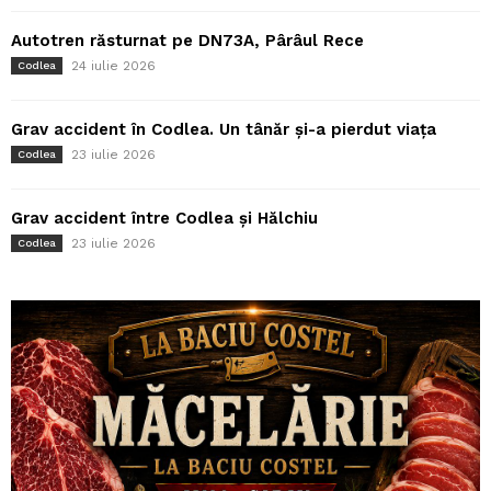
Autotren răsturnat pe DN73A, Pârâul Rece
24 iulie 2026
Codlea
Grav accident în Codlea. Un tânăr și-a pierdut viața
23 iulie 2026
Codlea
Grav accident între Codlea și Hălchiu
23 iulie 2026
Codlea