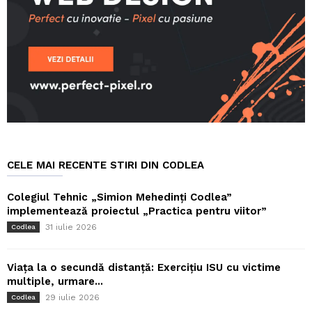
CELE MAI RECENTE STIRI DIN CODLEA
Colegiul Tehnic „Simion Mehedinți Codlea”
implementează proiectul „Practica pentru viitor”
31 iulie 2026
Codlea
Viața la o secundă distanță: Exercițiu ISU cu victime
multiple, urmare...
29 iulie 2026
Codlea