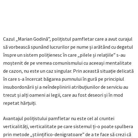
Cazul „Marian Godină”, polițistul pamfletar care a avut curajul
să vorbească spunând lucrurilor pe nume și arătând cu degetul
înspre un sistem polițienesc în care „pilele și relațiile” s-au
moștenit de pe vremea comunismului cu aceeași mentalitate
de cazon, nu este un caz singular. Prin această situație delicată
în care s-a încercat băgarea pumnului în gură pe principiul
insubordonării și a neîndeplinirii atribuțiunilor de serviciu au
trecut și alți oameni ai legii, care au fost deseori și în mod
repetat hărțuiți.
Avantajul polițistului pamfletar nu este cel al cruntei
verticalități, verticalitate pe care sistemul ți-o poate spulbera
prin metode „științifico-denigratoare” de a te face să crezi că