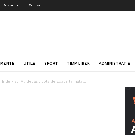
Despre noi
Contact
IMENTE
UTILE
SPORT
TIMP LIBER
ADMINISTRATIE
 de Fisc! Au depășit cota de adaos la mălai,...