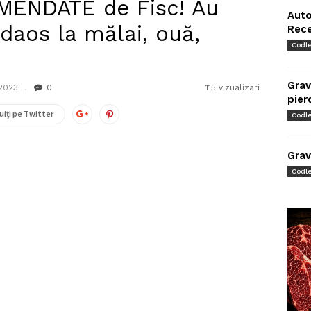
MENDATE de Fisc! Au
Auto
daos la mălai, ouă,
Rec
Codl
Grav
 2023
0
115 vizualizari
pier
uiți pe Twitter
Codl
Grav
Codl