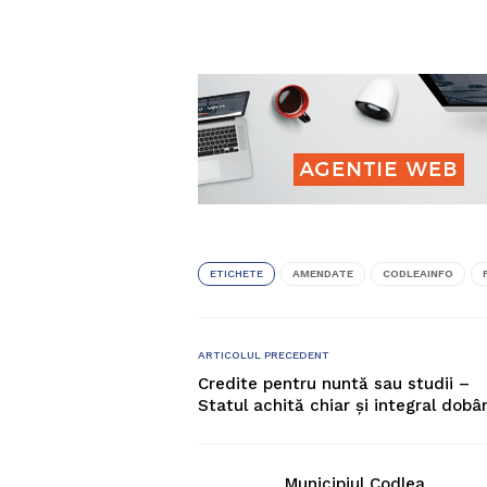
ETICHETE
AMENDATE
CODLEAINFO
ARTICOLUL PRECEDENT
Credite pentru nuntă sau studii –
Statul achită chiar și integral dob
Municipiul Codlea