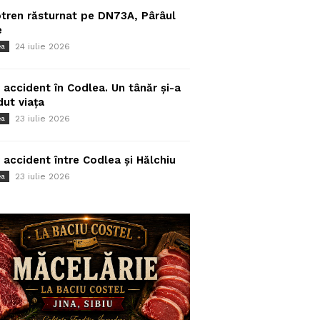
tren răsturnat pe DN73A, Pârâul
e
24 iulie 2026
ea
 accident în Codlea. Un tânăr și-a
dut viața
23 iulie 2026
ea
 accident între Codlea și Hălchiu
23 iulie 2026
ea