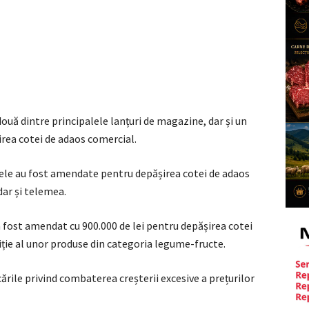
ouă dintre principalele lanțuri de magazine, dar și un
irea cotei de adaos comercial.
ele au fost amendate pentru depășirea cotei de adaos
ar și telemea.
a fost amendat cu 900.000 de lei pentru depășirea cotei
ție al unor produse din categoria legume-fructe.
cările privind combaterea creșterii excesive a prețurilor