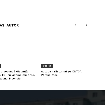
LAȘI AUTOR
Codlea
a o secundă distanță:
Autotren răsturnat pe DN73A,
u ISU cu victime multiple,
Pârâul Rece
a unui incendiu