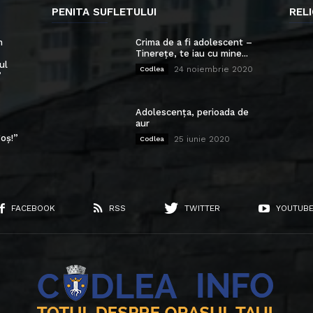
PENITA SUFLETULUI
RELI
n
Crima de a fi adolescent –
Tinerețe, te iau cu mine...
ul
24 noiembrie 2020
Codlea
”
Adolescența, perioada de
aur
oș!”
25 iunie 2020
Codlea
FACEBOOK
RSS
TWITTER
YOUTUB