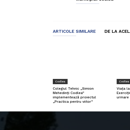
ARTICOLE SIMILARE
DE LA ACE
Codlea
Codlea
Viața l
Colegiul Tehnic „Simion
Exerciți
Mehedinți Codlea”
urmare 
implementează proiectul
„Practica pentru viitor”