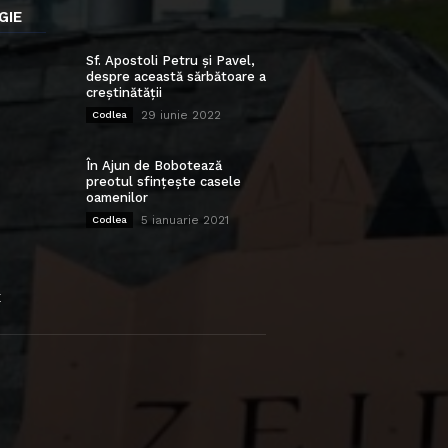
GIE
Sf. Apostoli Petru și Pavel,
despre această sărbătoare a
creștinătății
29 iunie 2022
Codlea
În Ajun de Bobotează
preotul sfințește casele
oamenilor
5 ianuarie 2021
Codlea
E