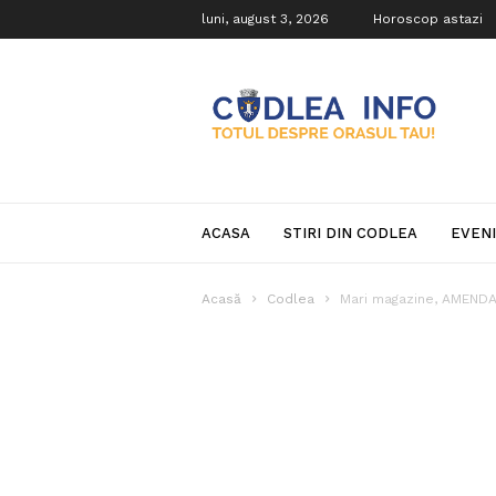
luni, august 3, 2026
Horoscop astazi
Codlea
Info
ACASA
STIRI DIN CODLEA
EVEN
Acasă
Codlea
Mari magazine, AMENDATE