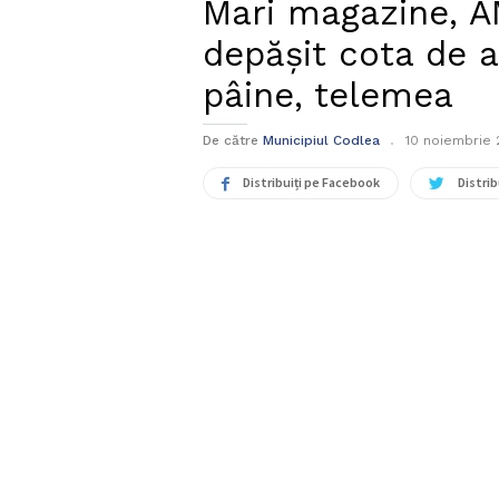
Mari magazine, A
depășit cota de a
pâine, telemea
De către
Municipiul Codlea
10 noiembrie
Distribuiți pe Facebook
Distrib