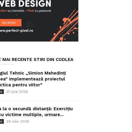
E MAI RECENTE STIRI DIN CODLEA
giul Tehnic „Simion Mehedinți
ea” implementează proiectul
ctica pentru viitor”
31 iulie 2026
ea
a la o secundă distanță: Exercițiu
cu victime multiple, urmare...
29 iulie 2026
ea