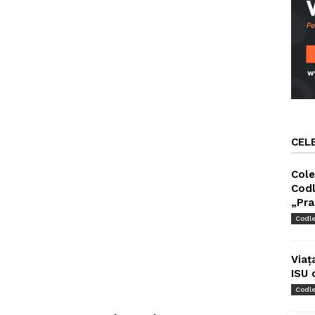
CEL
Cole
Codl
„Pra
Codl
Viaț
ISU 
Codl