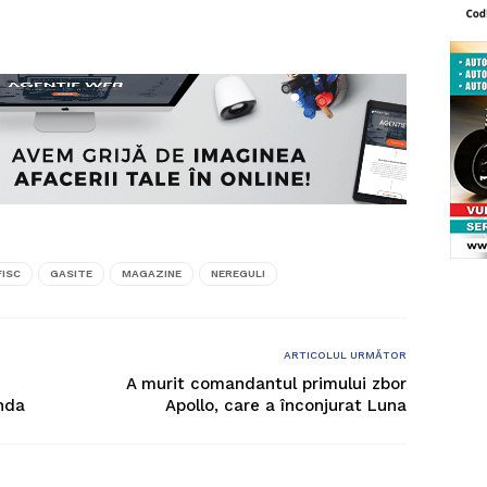
FISC
GASITE
MAGAZINE
NEREGULI
ARTICOLUL URMĂTOR
A murit comandantul primului zbor
ânda
Apollo, care a înconjurat Luna