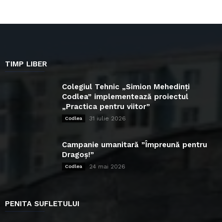
TIMP LIBER
Colegiul Tehnic „Simion Mehedinți
Codlea” implementează proiectul
„Practica pentru viitor”
31 iulie 2026
Codlea
Campanie umanitară ”Împreună pentru
Dragoș!”
24 mai 2026
Codlea
PENITA SUFLETULUI