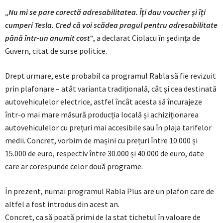
„
Nu mi se pare corectă adresabilitatea. Îți dau voucher și îți
cumperi Tesla. Cred că voi scădea pragul pentru adresabilitate
până într-un anumit cost
“, a declarat Ciolacu în ședința de
Guvern, citat de surse politice.
Drept urmare, este probabil ca programul Rabla să fie revizuit
prin plafonare – atât varianta tradițională, cât și cea destinată
autovehiculelor electrice, astfel încât acesta să încurajeze
într-o mai mare măsură producția locală și achiziționarea
autovehiculelor cu prețuri mai accesibile sau în plaja tarifelor
medii. Concret, vorbim de mașini cu prețuri între 10.000 și
15.000 de euro, respectiv între 30.000 și 40.000 de euro, date
care ar corespunde celor două programe.
În prezent, numai programul Rabla Plus are un plafon care de
altfel a fost introdus din acest an.
Concret, ca să poată primi de la stat tichetul în valoare de