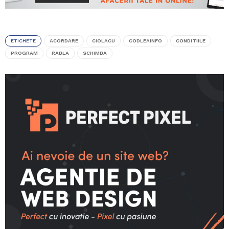
ETICHETE
ACORDARE
CIOLACU
CODLEAINFO
CONDITIILE
PROGRAM
RABLA
SCHIMBA