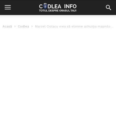
Acasă
Codlea
Marcel Ciolacu vrea să elimine achiziția mașinilor de lux. Se schimbă programul...