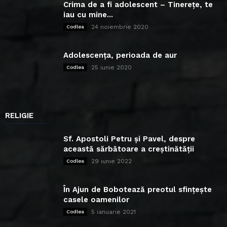
Crima de a fi adolescent – Tinerețe, te
iau cu mine...
24 noiembrie 2020
Codlea
Adolescența, perioada de aur
25 iunie 2020
Codlea
RELIGIE
Sf. Apostoli Petru și Pavel, despre
această sărbătoare a creștinătății
29 iunie 2022
Codlea
În Ajun de Bobotează preotul sfințește
casele oamenilor
5 ianuarie 2021
Codlea