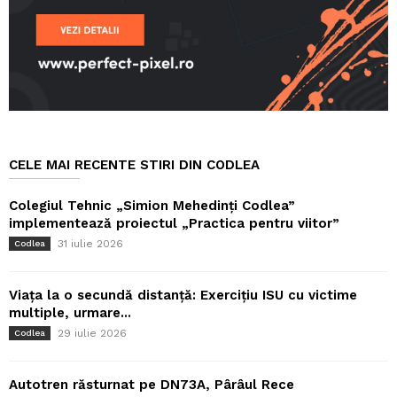
CELE MAI RECENTE STIRI DIN CODLEA
Colegiul Tehnic „Simion Mehedinți Codlea”
implementează proiectul „Practica pentru viitor”
31 iulie 2026
Codlea
Viața la o secundă distanță: Exercițiu ISU cu victime
multiple, urmare...
29 iulie 2026
Codlea
Autotren răsturnat pe DN73A, Pârâul Rece