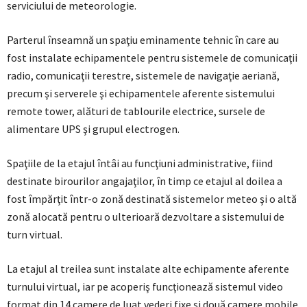
serviciului de meteorologie.
Parterul înseamnă un spaţiu eminamente tehnic în care au
fost instalate echipamentele pentru sistemele de comunicaţii
radio, comunicaţii terestre, sistemele de navigaţie aeriană,
precum şi serverele şi echipamentele aferente sistemului
remote tower, alături de tablourile electrice, sursele de
alimentare UPS şi grupul electrogen.
Spaţiile de la etajul întâi au funcţiuni administrative, fiind
destinate birourilor angajaţilor, în timp ce etajul al doilea a
fost împărţit într-o zonă destinată sistemelor meteo şi o altă
zonă alocată pentru o ulterioară dezvoltare a sistemului de
turn virtual.
La etajul al treilea sunt instalate alte echipamente aferente
turnului virtual, iar pe acoperiş funcţionează sistemul video
format din 14 camere de luat vederi fixe şi două camere mobile