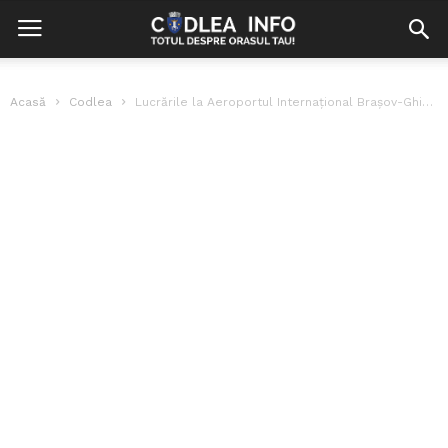
Acasă
Codlea
Lucrările la Aeroportul Internațional Brașov-Ghimbav au ajuns la FINAL