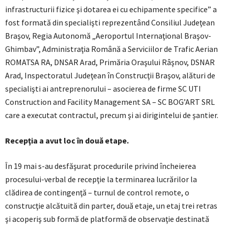
infrastructurii fizice şi dotarea ei cu echipamente specifice” a
fost formată din specialişti reprezentând Consiliul Judeţean
Braşov, Regia Autonomă „Aeroportul Internaţional Braşov-
Ghimbav”, Administraţia Română a Serviciilor de Trafic Aerian
ROMATSA RA, DNSAR Arad, Primăria Oraşului Râşnov, DSNAR
Arad, Inspectoratul Judeţean în Construcţii Braşov, alături de
specialişti ai antreprenorului – asocierea de firme SC UTI
Construction and Facility Management SA – SC BOG’ART SRL
care a executat contractul, precum şi ai dirigintelui de şantier.
Recepţia a avut loc în două etape.
În 19 mai s-au desfăşurat procedurile privind încheierea
procesului-verbal de recepţie la terminarea lucrărilor la
clădirea de contingenţă – turnul de control remote, o
construcţie alcătuită din parter, două etaje, un etaj trei retras
şi acoperiş sub formă de platformă de observaţie destinată