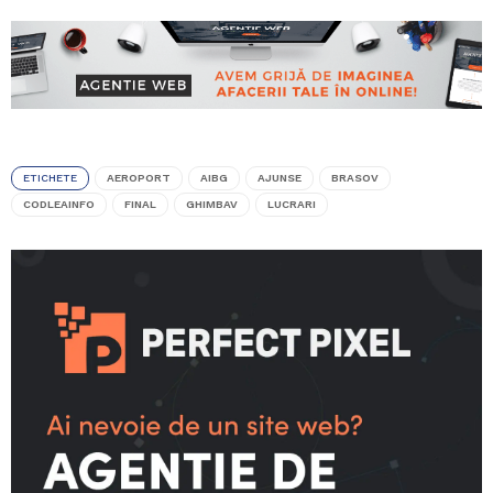
ETICHETE
AEROPORT
AIBG
AJUNSE
BRASOV
CODLEAINFO
FINAL
GHIMBAV
LUCRARI