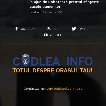
În Ajun de Bobotează preotul sfințește
casele oamenilor
5 ianuarie 2021
Codlea
FACEBOOK
RSS
TWITTER
YOUTUBE
Contactați-ne:
contact@codlea-info.ro