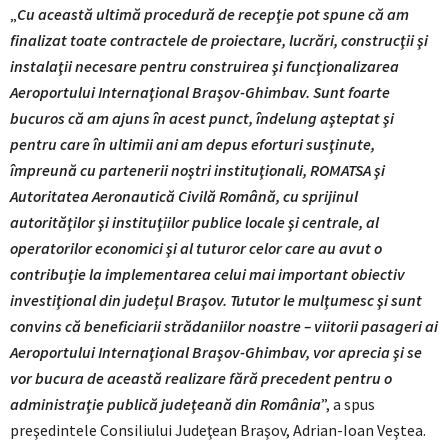
„
Cu această ultimă procedură de recepţie pot spune că am
finalizat toate contractele de proiectare, lucrări, construcţii şi
instalaţii necesare pentru construirea şi funcţionalizarea
Aeroportului Internaţional Braşov-Ghimbav. Sunt foarte
bucuros că am ajuns în acest punct, îndelung aşteptat şi
pentru care în ultimii ani am depus eforturi susţinute,
împreună cu partenerii noştri instituţionali, ROMATSA şi
Autoritatea Aeronautică Civilă Română, cu sprijinul
autorităţilor şi instituţiilor publice locale şi centrale, al
operatorilor economici şi al tuturor celor care au avut o
contribuţie la implementarea celui mai important obiectiv
investiţional din judeţul Braşov. Tututor le mulţumesc şi sunt
convins că beneficiarii strădaniilor noastre – viitorii pasageri ai
Aeroportului Internaţional Braşov-Ghimbav, vor aprecia şi se
vor bucura de această realizare fără precedent pentru o
administraţie publică judeţeană din România
”, a spus
preşedintele Consiliului Judeţean Braşov, Adrian-Ioan Veştea.