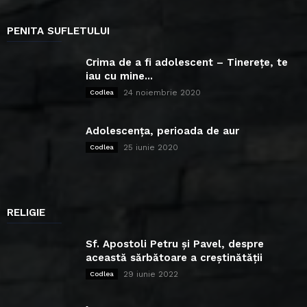
PENITA SUFLETULUI
Crima de a fi adolescent – Tinerețe, te
iau cu mine...
24 noiembrie 2020
Codlea
Adolescența, perioada de aur
25 iunie 2020
Codlea
RELIGIE
Sf. Apostoli Petru și Pavel, despre
această sărbătoare a creștinătății
29 iunie 2022
Codlea