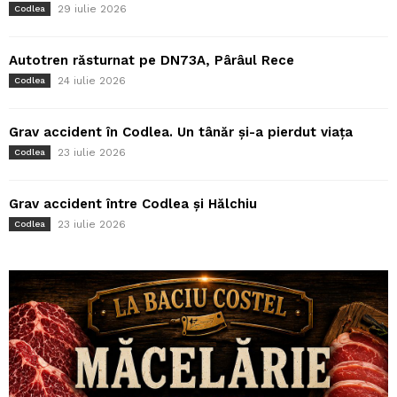
29 iulie 2026
Codlea
Autotren răsturnat pe DN73A, Pârâul Rece
24 iulie 2026
Codlea
Grav accident în Codlea. Un tânăr și-a pierdut viața
23 iulie 2026
Codlea
Grav accident între Codlea și Hălchiu
23 iulie 2026
Codlea