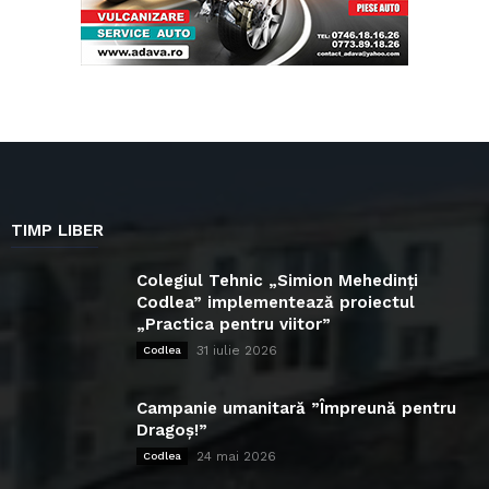
TIMP LIBER
Colegiul Tehnic „Simion Mehedinți
Codlea” implementează proiectul
„Practica pentru viitor”
31 iulie 2026
Codlea
Campanie umanitară ”Împreună pentru
Dragoș!”
24 mai 2026
Codlea