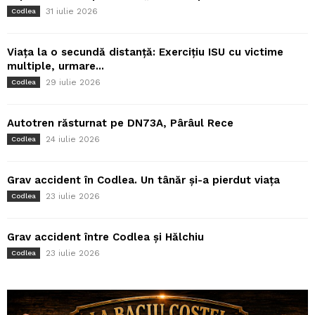
31 iulie 2026
Codlea
Viața la o secundă distanță: Exercițiu ISU cu victime
multiple, urmare...
29 iulie 2026
Codlea
Autotren răsturnat pe DN73A, Pârâul Rece
24 iulie 2026
Codlea
Grav accident în Codlea. Un tânăr și-a pierdut viața
23 iulie 2026
Codlea
Grav accident între Codlea și Hălchiu
23 iulie 2026
Codlea