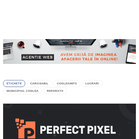
ETICHETE
CAROSABIL
CODLEAINFO
LUCRARI
MUNICIPIUL CODLEA
REPARATII