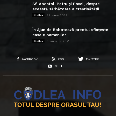
Sf. Apostoli Petru și Pavel, despre
această sărbătoare a creștinătății
29 iunie 2022
Codlea
În Ajun de Bobotează preotul sfințește
casele oamenilor
5 ianuarie 2021
Codlea
FACEBOOK
RSS
TWITTER
YOUTUBE