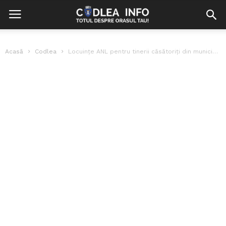
Acasă
Codlea
Locuințe ANL pentru tinerii căsătoriți din municipiul Codlea