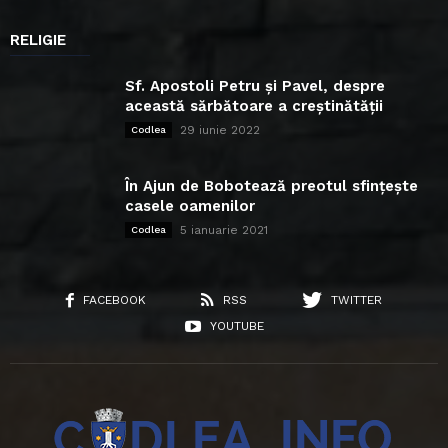
RELIGIE
Sf. Apostoli Petru și Pavel, despre
această sărbătoare a creștinătății
29 iunie 2022
Codlea
În Ajun de Bobotează preotul sfințește
casele oamenilor
5 ianuarie 2021
Codlea
FACEBOOK
RSS
TWITTER
YOUTUBE