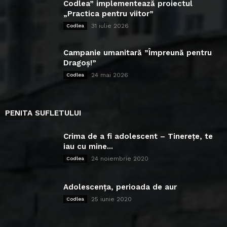
Codlea” implementează proiectul
„Practica pentru viitor”
31 iulie 2026
Codlea
Campanie umanitară ”Împreună pentru
Dragoș!”
24 mai 2026
Codlea
PENITA SUFLETULUI
Crima de a fi adolescent – Tinerețe, te
iau cu mine...
24 noiembrie 2020
Codlea
Adolescența, perioada de aur
25 iunie 2020
Codlea