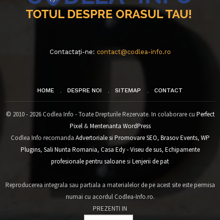
Contactați-ne:
contact@codlea-info.ro
HOME
DESPRE NOI
SITEMAP
CONTACT
© 2010 - 2026 Codlea Info - Toate Drepturile Rezervate. In colaborare cu
Perfect
Pixel
&
Mentenanta WordPress
Codlea Info recomanda
Advertoriale si Promovare SEO
,
Brasov Events
,
WP
Plugins
,
Sali Nunta Romania
,
Casa Edy - Viseu de sus
,
Echipamente
profesionale pentru saloane
si
Lenjerii de pat
Reproducerea integrala sau partiala a materialelor de pe acest site este permisa
numai cu acordul Codlea-Info.ro.
PREZENTI IN