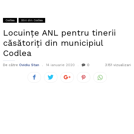
Codlea
Stiri din Codlea
Locuințe ANL pentru tinerii
căsătoriți din municipiul
Codlea
De către
Ovidiu Stan
14 ianuarie 2020
0
3.151 vizualizari