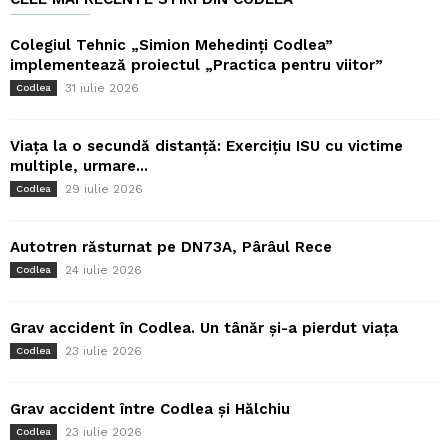
Colegiul Tehnic „Simion Mehedinți Codlea”
implementează proiectul „Practica pentru viitor”
31 iulie 2026
Codlea
Viața la o secundă distanță: Exercițiu ISU cu victime
multiple, urmare...
29 iulie 2026
Codlea
Autotren răsturnat pe DN73A, Pârâul Rece
24 iulie 2026
Codlea
Grav accident în Codlea. Un tânăr și-a pierdut viața
23 iulie 2026
Codlea
Grav accident între Codlea și Hălchiu
23 iulie 2026
Codlea