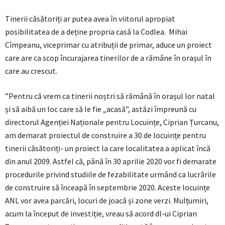
Tinerii căsătoriți ar putea avea în viitorul apropiat
posibilitatea de a deține propria casă la Codlea. Mihai
Cîmpeanu, viceprimar cu atribuții de primar, aduce un proiect
care are ca scop încurajarea tinerilor de a rămâne în orașul în
care au crescut.
”Pentru că vrem ca tinerii noștri să rămână în orașul lor natal
și să aibă un loc care să le fie „acasă”, astăzi împreună cu
directorul Agenției Naționale pentru Locuințe, Ciprian Țurcanu,
am demarat proiectul de construire a 30 de locuințe pentru
tinerii căsătoriți- un proiect la care localitatea a aplicat încă
din anul 2009. Astfel că, până în 30 aprilie 2020 vor fi demarate
procedurile privind studiile de fezabilitate urmând ca lucrările
de construire să înceapă în septembrie 2020. Aceste locuințe
ANL vor avea parcări, locuri de joacă și zone verzi. Mulțumiri,
acum la început de investiție, vreau să acord dl-ui Ciprian