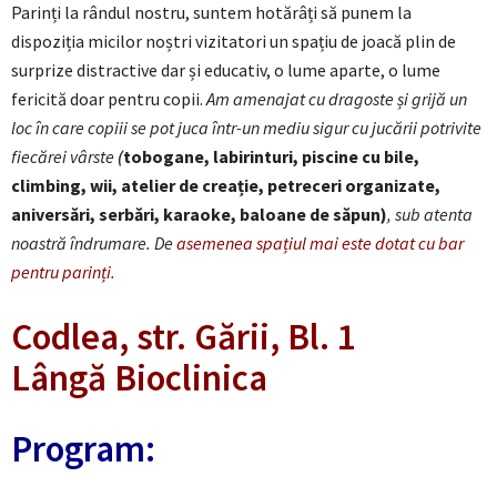
Parinți la rândul nostru, suntem hotărâți să punem la
dispoziția micilor noștri vizitatori un spațiu de joacă plin de
surprize distractive dar și educativ, o lume aparte, o lume
fericită doar pentru copii.
Am amenajat cu dragoste și grijă un
loc în care copiii se pot juca într-un mediu sigur cu jucării potrivite
fiecărei vârste
(
tobogane, labirinturi, piscine cu bile,
climbing, wii, atelier de creație, petreceri organizate,
aniversări, serbări, karaoke, baloane de săpun)
, sub atenta
noastră îndrumare. De
asemenea spațiul mai este dotat cu bar
pentru parinți.
Codlea, str. Gării, Bl. 1
Lângă Bioclinica
Program: