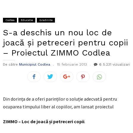
Codlea
Educatie
Gradinite
S-a deschis un nou loc de
joacă și petreceri pentru copii
– Proiectul ZIMMO Codlea
De către
Municipiul Codlea
15 februarie 2013
6
5.231 vizualizari
Din dorința de a oferi parinților o soluție adecvată pentru
ocuparea timpului liber al copiilor, am lansat proiectul
ZIMMO – Loc de joacă și petreceri copii
.