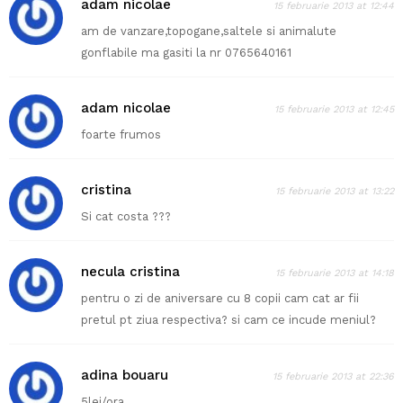
adam nicolae
15 februarie 2013 at 12:44
am de vanzare,topogane,saltele si animalute
gonflabile ma gasiti la nr 0765640161
adam nicolae
15 februarie 2013 at 12:45
foarte frumos
cristina
15 februarie 2013 at 13:22
Si cat costa ???
necula cristina
15 februarie 2013 at 14:18
pentru o zi de aniversare cu 8 copii cam cat ar fii
pretul pt ziua respectiva? si cam ce incude meniul?
adina bouaru
15 februarie 2013 at 22:36
5lei/ora