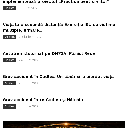
implementează proiectul „Practica pentru viitor”
31 iulie 2026
Codlea
Viața la o secundă distanță: Exercițiu ISU cu victime
multiple, urmare...
29 iulie 2026
Codlea
Autotren răsturnat pe DN73A, Pârâul Rece
24 iulie 2026
Codlea
Grav accident în Codlea. Un tânăr și-a pierdut viața
23 iulie 2026
Codlea
Grav accident între Codlea și Hălchiu
23 iulie 2026
Codlea