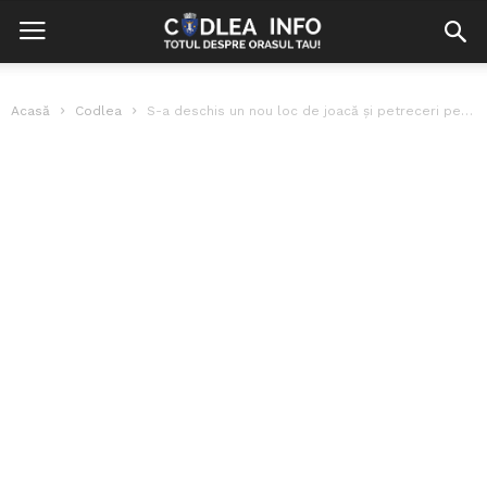
Acasă
Codlea
S-a deschis un nou loc de joacă și petreceri pentru copii –...