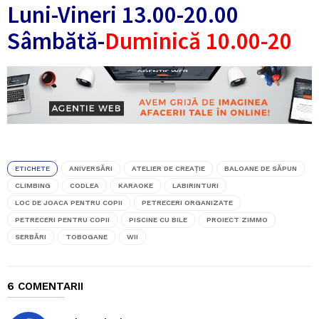
Luni-Vineri 13.00-20.00
Sâmbătă-
Duminică 10.00-20
ETICHETE
ANIVERSĂRI
ATELIER DE CREAȚIE
BALOANE DE SĂPUN
CLIMBING
CODLEA
KARAOKE
LABIRINTURI
LOC DE JOACA PENTRU COPII
PETRECERI ORGANIZATE
PETRECERI PENTRU COPII
PISCINE CU BILE
PROIECT ZIMMO
SERBĂRI
TOBOGANE
WII
6 COMENTARII