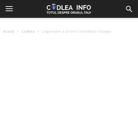
Acasă
Codlea
Lingemann a primit colindători bilingvi