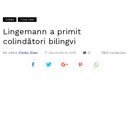
Codlea
Timp liber
Lingemann a primit
colindători bilingvi
De către
Ovidiu Stan
17 decembrie 2015
0
984 vizualizari