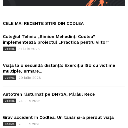
CELE MAI RECENTE STIRI DIN CODLEA
Colegiul Tehnic „Simion Mehedinți Codlea”
implementează proiectul „Practica pentru viitor”
31 iulie 2026
Codlea
Viața la o secundă distanță: Exercițiu ISU cu victime
multiple, urmare...
29 iulie 2026
Codlea
Autotren răsturnat pe DN73A, Pârâul Rece
24 iulie 2026
Codlea
Grav accident în Codlea. Un tânăr și-a pierdut viața
23 iulie 2026
Codlea