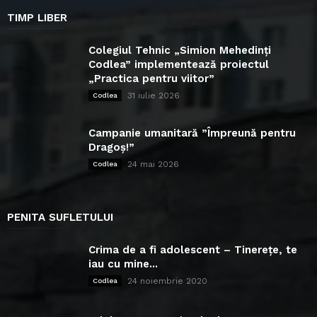
TIMP LIBER
Colegiul Tehnic „Simion Mehedinți
Codlea” implementează proiectul
„Practica pentru viitor”
31 iulie 2026
Codlea
Campanie umanitară ”Împreună pentru
Dragoș!”
24 mai 2026
Codlea
PENITA SUFLETULUI
Crima de a fi adolescent – Tinerețe, te
iau cu mine...
24 noiembrie 2020
Codlea