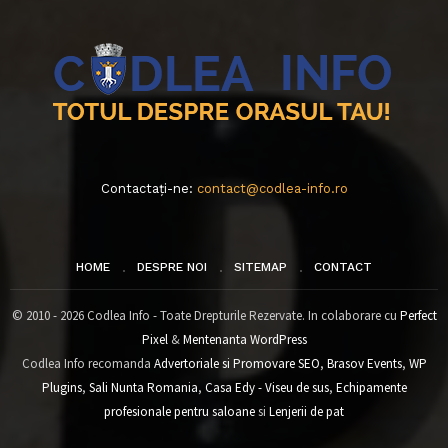
Contactați-ne:
contact@codlea-info.ro
HOME
DESPRE NOI
SITEMAP
CONTACT
© 2010 - 2026 Codlea Info - Toate Drepturile Rezervate. In colaborare cu
Perfect
Pixel
&
Mentenanta WordPress
Codlea Info recomanda
Advertoriale si Promovare SEO
,
Brasov Events
,
WP
Plugins
,
Sali Nunta Romania
,
Casa Edy - Viseu de sus
,
Echipamente
profesionale pentru saloane
si
Lenjerii de pat