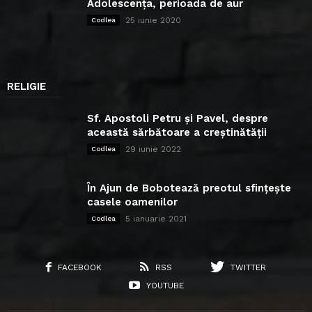
Adolescența, perioada de aur
25 iunie 2020
Codlea
RELIGIE
Sf. Apostoli Petru și Pavel, despre
această sărbătoare a creștinătății
29 iunie 2022
Codlea
În Ajun de Bobotează preotul sfințește
casele oamenilor
5 ianuarie 2021
Codlea
FACEBOOK
RSS
TWITTER
YOUTUBE